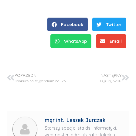
Facebook
Twitter
WhatsApp
Email
POPRZEDNI
NASTĘPNY
Konkurs na stypendium naukowe dla doktoranta/stypendysty – projekt OPUS 22
Dyżury WKR
mgr inż. Leszek Jurczak
Starszy specjalista ds. informatyki,
webmaster, administrator lokalny