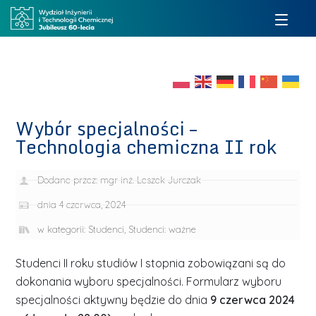
Wybór specjalności –
Technologia chemiczna II rok
Dodane przez:
mgr inż. Leszek Jurczak
dnia
4 czerwca, 2024
w kategorii:
Studenci
,
Studenci: ważne
Studenci II roku studiów I stopnia zobowiązani są do
dokonania wyboru specjalności. Formularz wyboru
specjalności aktywny będzie do dnia
9 czerwca 2024