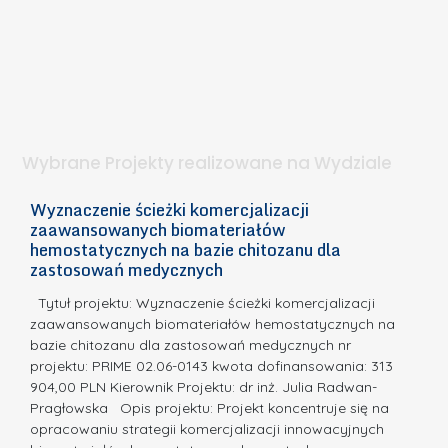
b
z
W
i
e
I
e
l
S
t
n
d
a
i
l
.
ą
a
Wybrane Projekty realizowane na Wydziale
I
c
n
h
Wyznaczenie ścieżki komercjalizacji
2
n
zaawansowanych biomateriałów
e
E
o
hemostatycznych na bazie chitozanu dla
m
c
zastosowań medycznych
w
i
a,
d
a
Tytuł projektu: Wyznaczenie ścieżki komercjalizacji
k
c
zaawansowanych biomateriałów hemostatycznych na
ó
bazie chitozanu dla zastosowań medycznych nr
j
w
projektu: PRIME 02.06-0143 kwota dofinansowania: 313
a
z
904,00 PLN Kierownik Projektu: dr inż. Julia Radwan-
.
Pragłowska Opis projektu: Projekt koncentruje się na
P
N
opracowaniu strategii komercjalizacji innowacyjnych
o