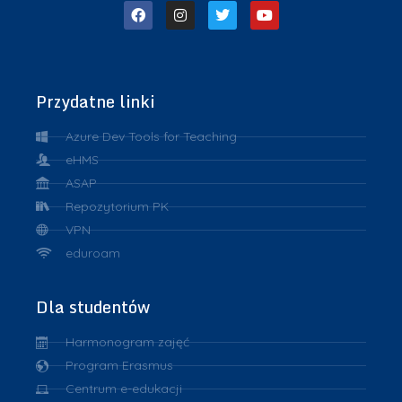
Przydatne linki
Azure Dev Tools for Teaching
eHMS
ASAP
Repozytorium PK
VPN
eduroam
Dla studentów
Harmonogram zajęć
Program Erasmus
Centrum e-edukacji