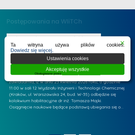
e
ż
d
.
a
Postępowania na WIiTCh
M
l
a
e
r
ne
Badania i nauka
Postępowania habilitacyjne
B
W
Ta witryna używa plików cookies.
i
Zawiadomienie o kolokwium habilitacyjnym - dr
Z
a
Dowiedz się więcej.
inż. Tomasz Majka
i
a
r
Ustawienia cookies
K
Posted by
mgr inż. Leszek Jurczak
15 kwietnia 2026
Po
s
u
Przewodniczący Rady Naukowej Wydziału Inżynierii i
P
Akceptuję wszystkie
z
Obsługiwane przez
WPLP Compliance Platform
Technologii Chemicznej Politechniki Krakowskiej
Te
r
a
zawiadamia, iż w dniu 23 kwietnia 2026 roku, o godzinie
za
a
.
11:00 w sali 12 Wydziału Inżynierii i Technologii Chemicznej
12
w
ń
(Kraków, ul. Warszawska 24, bud. W-35) odbędzie się
(
s
w
s
kolokwium habilitacyjne dr inż. Tomasza Majki.
ko
k
Osiągnięcie naukowe będące podstawą ubiegania się o…
O
k
L
i
a
i
e
z
d
j
n
e