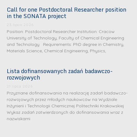
Call for one Postdoctoral Researcher position
in the SONATA project
23 lipca 2026
Position: Postdoctoral Researcher Institution: Cracow
University of Technology, Faculty of Chemical Engineering
and Technology Requirements: PhD degree in Chemistry,
Materials Science, Chemical Engineering, Physics,
Lista dofinansowanych zadań badawczo-
rozwojowych
S
r
21 lipca 2026
e
Przyznane dofinansowania na realizację zadań badawczo-
rozwojowych przez młodych naukowców na Wydziale
b
Inżynierii i Technologii Chemicznej Politechniki Krakowskiej
r
D
Wykaz zadań zatwierdzonych do dofinansowania wraz z
n
nazwiskami
r
e
i
m
n