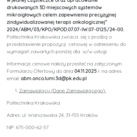
w jednej cząsteczce oraz opracowanie
drukowanych 3D miejscowych systemów
mikroigłowych celem zapewnienia precyzyjnej
zindywidualizowanej terapii onkologicznej”
2024/ABM/03/KPO/KPOD.07.07-IW.07-0125/24-00.
Politechnika Krakowska zwraca się z prośbą o
przedstawienie propozycji cenowej w odniesieniu do
wymagań zawartych poniżej dla w/w usługi.
Informacje cenowe należy przesłać na załączonym
Formularzu Ofertowy do dnia
04.11.2025
r. na adres
email:
abm.onco.lumi.3d@pk.edu.pl
Zamawiający (Dane Zamawiającego):
Politechnika Krakowska
Adres: ul. Warszawska 24, 31-155 Kraków
NIP: 675-000-62-57