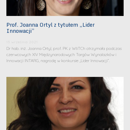
Prof. Joanna Ortyl z tytułem „Lider
Innowacji”
13 września 2021
Dr hab. inż. Joanna Ortyl, prof. PK z WIiTCh otrzymała podczas
czerwcowych XIV Międzynarodowych Targów Wynalazków i
Innowacji INTARG, nagrodę w konkursie „Lider Innowacji”.