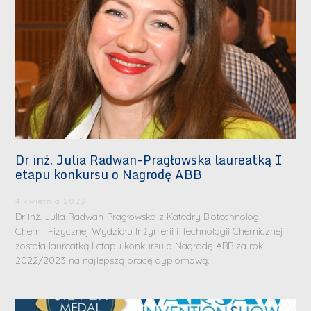
Dr inż. Julia Radwan-Pragłowska laureatką I
etapu konkursu o Nagrodę ABB
4 kwietnia 2023
Dr inż. Julia Radwan-Pragłowska z Katedry Biotechnologii i
Chemii Fizycznej Wydziału Inżynierii i Technologii Chemicznej
została laureatką I etapu konkursu o Nagrodę ABB za rok
2022/2023 na najlepszą pracę dyplomową.