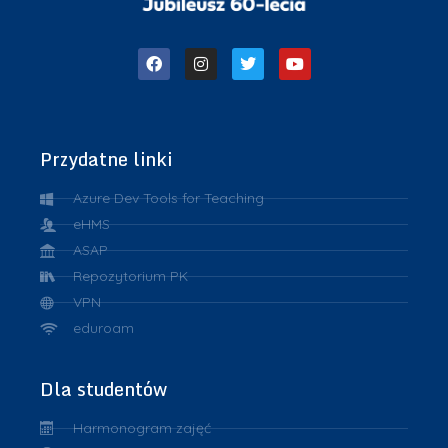
Przydatne linki
Azure Dev Tools for Teaching
eHMS
ASAP
Repozytorium PK
VPN
eduroam
Dla studentów
Harmonogram zajęć