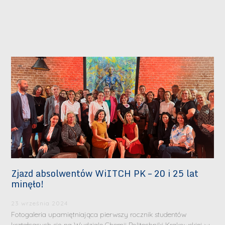
Zjazd absolwentów WiITCH PK – 20 i 25 lat
minęło!
23 września 2024
Fotogaleria upamiętniająca pierwszy rocznik studentów