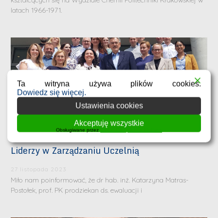
kształcących się na Wydziale Chemii Politechniki Krakowskiej w
latach 1966-1971.
Ta witryna używa plików cookies.
Dowiedz się więcej.
Ustawienia cookies
Akceptuję wszystkie
Obsługiwane przez
WPLP Compliance Platform
Liderzy w Zarządzaniu Uczelnią
27 listopada 2023
Miło nam poinformować, że dr hab. inż. Katarzyna Matras-
Postołek, prof. PK prodziekan ds. ewaluacji i