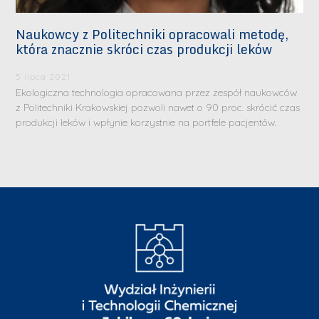
Naukowcy z Politechniki opracowali metodę,
która znacznie skróci czas produkcji leków
5 lipca 2021
Ekologiczna technologia opracowana przez zespół naukowców
z Politechniki Krakowskiej pozwoli nawet o 90 proc. skrócić czas
produkcji leków i wpłynie korzystnie na portfele pacjentów.