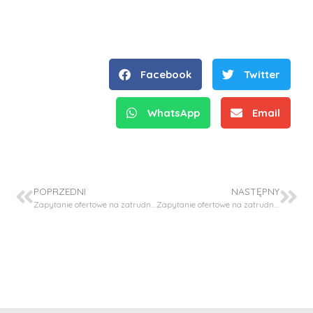
Facebook
Twitter
WhatsApp
Email
POPRZEDNI
NASTĘPNY
Zapytanie ofertowe na zatrudnienie personelu Specjalista z zakresu Biochemii
Zapytanie ofertowe na zatrudnienie personelu Specjalista z zakresu weterynarii