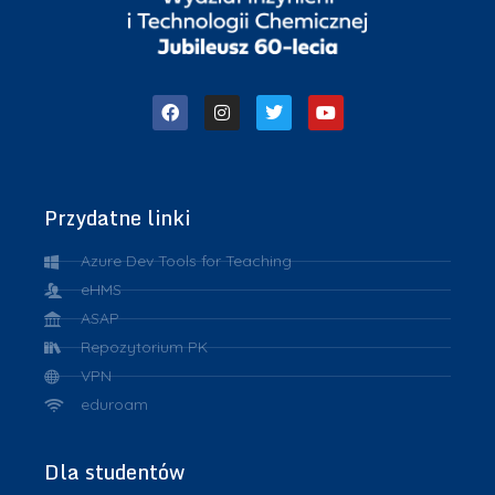
Przydatne linki
Azure Dev Tools for Teaching
eHMS
ASAP
Repozytorium PK
VPN
eduroam
Dla studentów