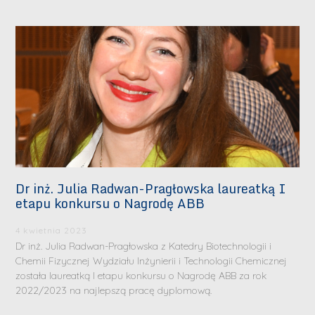
Dr inż. Julia Radwan-Pragłowska laureatką I
etapu konkursu o Nagrodę ABB
4 kwietnia 2023
Dr inż. Julia Radwan-Pragłowska z Katedry Biotechnologii i
Chemii Fizycznej Wydziału Inżynierii i Technologii Chemicznej
została laureatką I etapu konkursu o Nagrodę ABB za rok
2022/2023 na najlepszą pracę dyplomową.