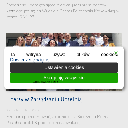
Fotogaleria upamiętniająca pierwszy rocznik studentów
kształcących się na Wydziale Chemii Politechniki Krakowskiej w
latach 1966-1971.
Ta witryna używa plików cookies.
Dowiedz się więcej.
Ustawienia cookies
Akceptuję wszystkie
Obsługiwane przez
WPLP Compliance Platform
Liderzy w Zarządzaniu Uczelnią
27 listopada 2023
Miło nam poinformować, że dr hab. inż. Katarzyna Matras-
Postołek, prof. PK prodziekan ds. ewaluacji i