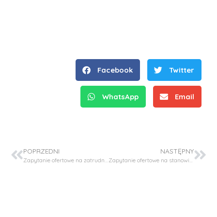
Facebook
Twitter
WhatsApp
Email
POPRZEDNI
NASTĘPNY
Zapytanie ofertowe na zatrudnienie personelu pomocniczego: student – biochemik
Zapytanie ofertowe na stanowisko projektant modeli 3D