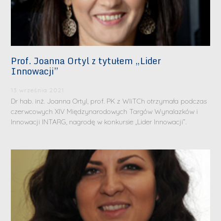
Prof. Joanna Ortyl z tytułem „Lider
Innowacji”
13 września 2021
Dr hab. inż. Joanna Ortyl, prof. PK z WIiTCh otrzymała podczas
czerwcowych XIV Międzynarodowych Targów Wynalazków i
Innowacji INTARG, nagrodę w konkursie „Lider Innowacji”.