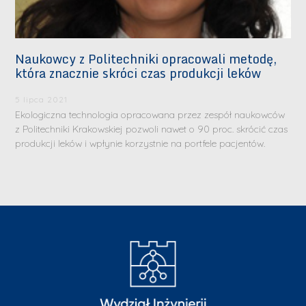
Naukowcy z Politechniki opracowali metodę,
która znacznie skróci czas produkcji leków
5 lipca 2021
Ekologiczna technologia opracowana przez zespół naukowców
z Politechniki Krakowskiej pozwoli nawet o 90 proc. skrócić czas
produkcji leków i wpłynie korzystnie na portfele pacjentów.