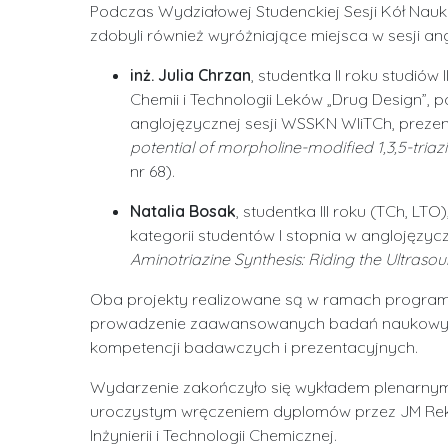
Podczas Wydziałowej Studenckiej Sesji Kół Nau
zdobyli również wyróżniające miejsca w sesji ang
inż. Julia Chrzan
, studentka II roku studió
Chemii i Technologii Leków „Drug Design”, 
anglojęzycznej sesji WSSKN WIiTCh, prezen
potential of morpholine-modified 1,3,5-triazi
nr 68).
Natalia Bosak
, studentka III roku (TCh, L
kategorii studentów I stopnia w anglojęzycz
Aminotriazine Synthesis: Riding the Ultras
Oba projekty realizowane są w ramach progra
prowadzenie zaawansowanych badań naukowych w
kompetencji badawczych i prezentacyjnych.
Wydarzenie zakończyło się wykładem plenarnym dr
uroczystym wręczeniem dyplomów przez JM Rekto
Inżynierii i Technologii Chemicznej.