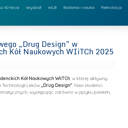
sz 60-lecia
Wydział
WLB
Badania i nauka
Rekrutacja
wego „Drug Design” w
ich Kół Naukowych WIiTCh 2025
udenckich Kół Naukowych WIiTCh
, w której aktywny
i Technologii Leków
„Drug Design”
. Nasi studenci
tematycznych, występując zarówno w języku polskim,