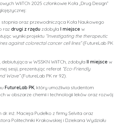
kowych WIiTCh 2025 członkowie Koła „Drug Design”
lojęzycznej:
w II stopnia oraz przewodnicząca Koła Naukowego
po raz
drugi z rzędu
zdobyła
I miejsce
w
tując wyniki projektu
“Investigating the therapeutic
nes against colorectal cancer cell lines”
(FutureLab PK
TO), debiutująca w WSSKN WIiTCh, zdobyła
II miejsce
w
nej sesji, prezentując referat
“Eco-Friendly
ound Wave”
(FutureLab PK nr 92).
mu
FutureLab PK
, który umożliwia studentom
 obszarze chemii i technologii leków oraz rozwój
. inż. Macieja Pudełko z firmy Selvita oraz
ra Politechniki Krakowskiej i Dziekana Wydziału