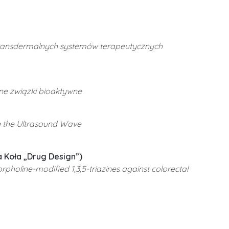
 transdermalnych systemów terapeutycznych
ne związki bioaktywne
ng the Ultrasound Wave
ca Koła „Drug Design”)
rpholine-modified 1,3,5-triazines against colorectal