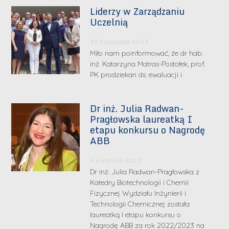
Liderzy w Zarządzaniu
Uczelnią
27 listopada 2023
Miło nam poinformować, że dr hab.
inż. Katarzyna Matras-Postołek, prof.
PK prodziekan ds. ewaluacji i
Dr inż. Julia Radwan-
Pragłowska laureatką I
etapu konkursu o Nagrodę
ABB
4 kwietnia 2023
Dr inż. Julia Radwan-Pragłowska z
Katedry Biotechnologii i Chemii
Fizycznej Wydziału Inżynierii i
Technologii Chemicznej została
laureatką I etapu konkursu o
Nagrodę ABB za rok 2022/2023 na