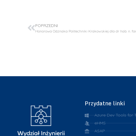
POPRZEDNI
Przydatne linki
Azure Dev Tools for 
eHMS
ASAP