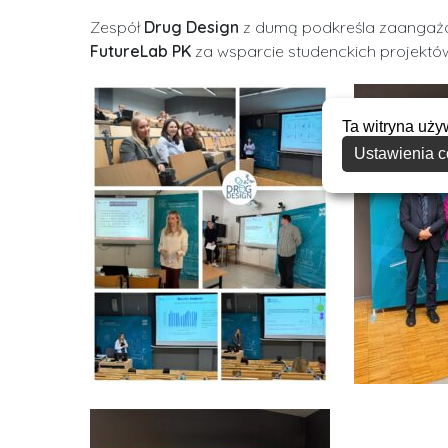
Zespół
Drug Design
z dumą podkreśla zaangażow
FutureLab PK
za wsparcie studenckich projekt
Ta witryna uży
Ustawienia c