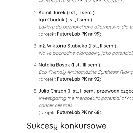
Activation of serotonin 2-type receptors
Kamil Jurek (I st., II sem.)
Iga Chodak (I st., I sem.)
Lakiery do paznokci jako alternatywa dla
(projekt
FutureLab PK nr 99
)
inż. Wiktoria Stabicka (I st., II sem.)
Nowe pochodne olanzapiny jako potencjal
Natalia Bosak (I st., III sem.)
Eco-Friendly Aminotriazine Synthesis: Ridi
(projekt
FutureLab PK nr 92
)
Julia Chrzan (II st., II sem., przewodniczą
Investigating the therapeutic potential of mo
cancer cell lines
(projekt
FutureLab PK nr 68
)
Sukcesy konkursowe