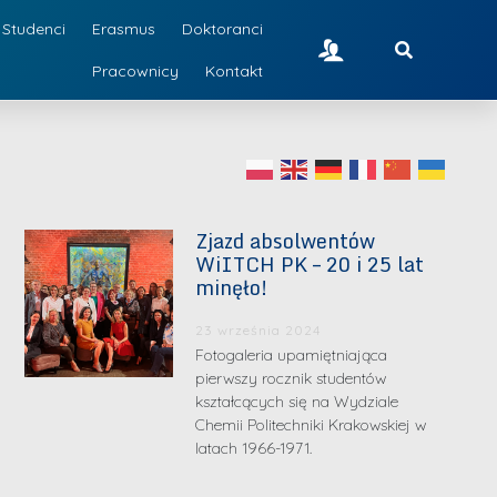
Studenci
Erasmus
Doktoranci
Pracownicy
Kontakt
Zjazd absolwentów
WiITCH PK – 20 i 25 lat
minęło!
23 września 2024
Fotogaleria upamiętniająca
pierwszy rocznik studentów
kształcących się na Wydziale
Chemii Politechniki Krakowskiej w
latach 1966-1971.