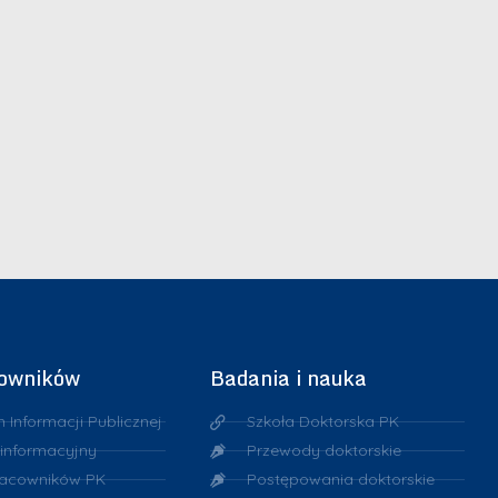
cowników
Badania i nauka
n Informacji Publicznej
Szkoła Doktorska PK
 informacyjny
Przewody doktorskie
racowników PK
Postępowania doktorskie