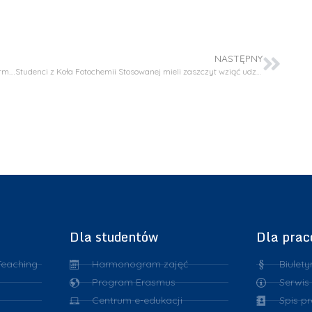
NASTĘPNY
Honorowa Odznaka Politechniki Krakowskiej dla dr hab. n. farm. inż. Jolanty Jaśkowskiej
Studenci z Koła Fotochemii Stosowanej mieli zaszczyt wziąć udział w konferencji STEM Colours 2025
Dla studentów
Dla pra
Teaching
Harmonogram zajęć
Biulety
Program Erasmus
Serwis
Centrum e-edukacji
Spis p