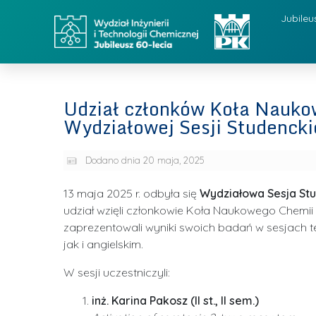
Jubileu
Udział członków Koła Nauko
Wydziałowej Sesji Studenck
Dodano dnia
20 maja, 2025
13 maja 2025 r. odbyła się
Wydziałowa Sesja St
udział wzięli członkowie Koła Naukowego Chemii 
zaprezentowali wyniki swoich badań w sesjach 
jak i angielskim.
W sesji uczestniczyli:
inż. Karina Pakosz (II st., II sem.)