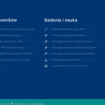
cowników
Badania i nauka
n Informacji Publicznej
Szkoła Doktorska PK
 informacyjny
Przewody doktorskie
racowników PK
Postępowania doktorskie
 PK (exchange)
Postępowania habilitacyjne
 365 Education Online
Postępowania profesorskie
 zarządzania wiedzą -
Projekty naukowe
K
Konferencje i seminaria
ępności
Polityka prywatności