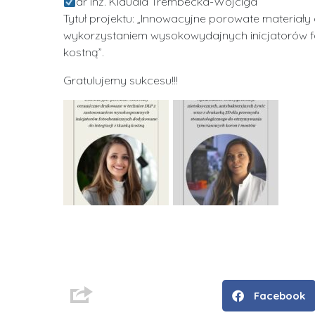
dr inż. Klaudia Trembecka-Wójciga
Tytuł projektu: „Innowacyjne porowate materiał
wykorzystaniem wysokowydajnych inicjatorów f
kostną”.
Gratulujemy sukcesu!!!
Facebook