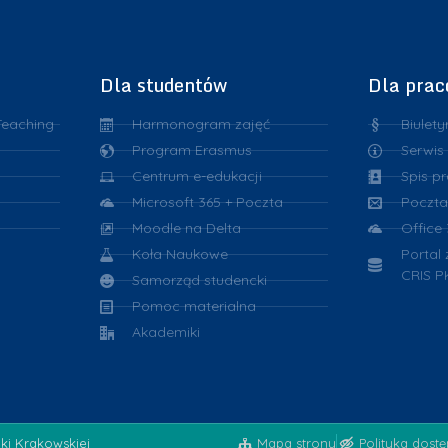
Dla studentów
Dla pra
Teaching
Harmonogram zajęć
Biulety
Program Erasmus
Serwis
Centrum e-edukacji
Spis p
Microsoft 365 + Poczta
Poczta
Moodle na Delta
Office
Koła Naukowe
Portal
CRIS P
Samorząd studencki
Pomoc materialna
Akademiki
iki Krakowskiej
Mapa strony
Polityka dost