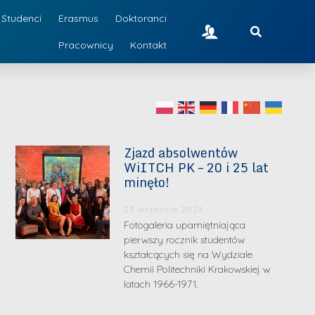
Studenci
Erasmus
Doktoranci
Pracownicy
Kontakt
Zjazd absolwentów
WiITCH PK – 20 i 25 lat
minęło!
23 września 2024
Fotogaleria upamiętniająca
pierwszy rocznik studentów
kształcących się na Wydziale
Chemii Politechniki Krakowskiej w
latach 1966-1971.