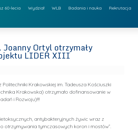
sz 60-lecia
Wydział
WLB
Badania i nauka
Rekrutacja
. Joanny Ortyl otrzymały
ojektu LIDER XIII
Politechniki Krakowskiej im. Tadeusza Kościuszki
olitechnika Krakowska) otrzymało dofinansowanie w
dań i Rozwoju)!!!
ietoksycznych, antybakteryjnych żywic wraz z
do otrzymywania tymczasowych koron i mostów”.