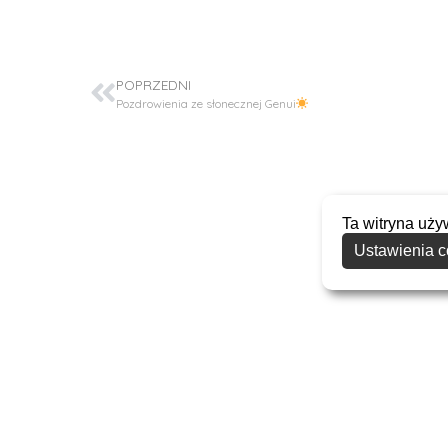
POPRZEDNI
Pozdrowienia ze słonecznej Genui
Ta witryna uży
Ustawienia c