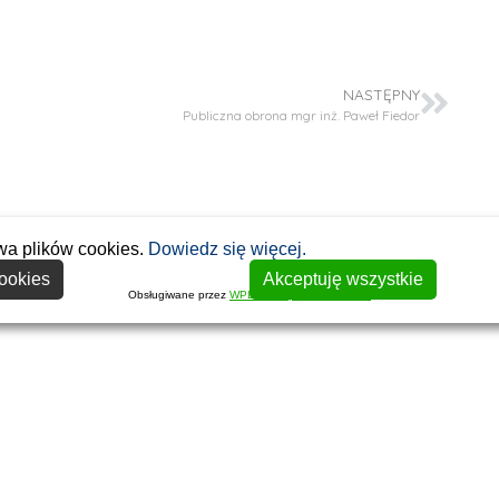
NASTĘPNY
Publiczna obrona mgr inż. Paweł Fiedor
wa plików cookies.
Dowiedz się więcej.
ookies
Akceptuję wszystkie
Obsługiwane przez
WPLP Compliance Platform