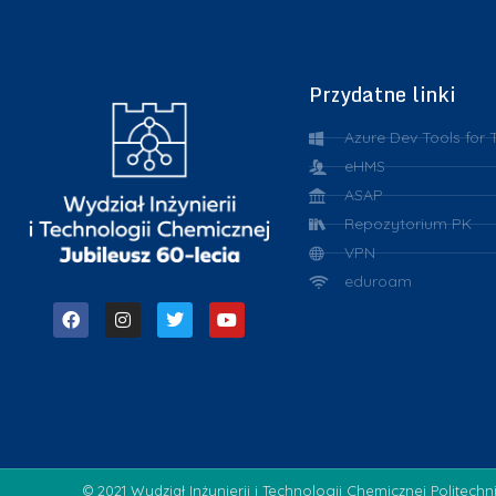
Przydatne linki
Azure Dev Tools for 
eHMS
ASAP
Repozytorium PK
VPN
eduroam
© 2021 Wydział Inżynierii i Technologii Chemicznej Politechn