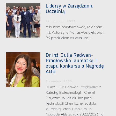
Liderzy w Zarządzaniu
Uczelnią
27 listopada 2023
Miło nam poinformować, że dr hab.
inż. Katarzyna Matras-Postołek, prof.
PK prodziekan ds. ewaluacji i
Dr inż. Julia Radwan-
Pragłowska laureatką I
etapu konkursu o Nagrodę
ABB
4 kwietnia 2023
Dr inż. Julia Radwan-Pragłowska z
Katedry Biotechnologii i Chemii
Fizycznej Wydziału Inżynierii i
Technologii Chemicznej została
laureatką I etapu konkursu o
Nagrodę ABB za rok 2022/2023 na