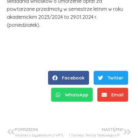
składania wniosków o umorzenie opłat za
powtarzane przedmioty w semestrze letnim w roku
akademickim 2023/2024 to 29.01.2024 r.
(poniedziałek).
Facebook
Twitter
WhatsApp
Email
POPRZEDNI
NASTĘPNY
Wnioski o stypendium z WFS
I Turnieju Tenisa Stołowego o Puchar Dziekana Wydziału Mechanicznego dla pracowników PK