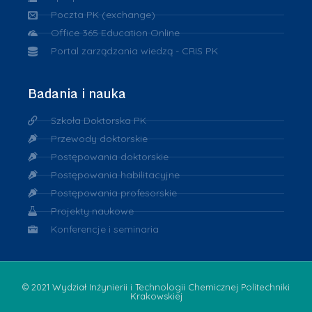
Poczta PK (exchange)
Office 365 Education Online
Portal zarządzania wiedzą - CRIS PK
Badania i nauka
Szkoła Doktorska PK
Przewody doktorskie
Postępowania doktorskie
Postępowania habilitacyjne
Postępowania profesorskie
Projekty naukowe
Konferencje i seminaria
© 2021 Wydział Inżynierii i Technologii Chemicznej Politechniki
Krakowskiej