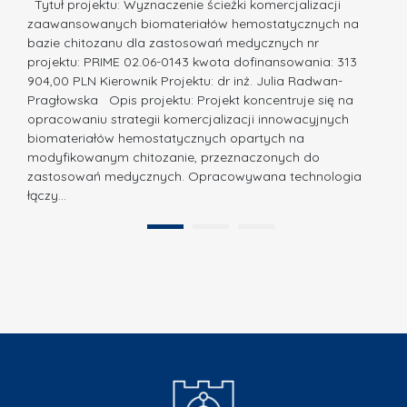
a
Tytuł projektu: Wyznaczenie ścieżki komercjalizacji
k
c
zaawansowanych biomateriałów hemostatycznych na
ó
bazie chitozanu dla zastosowań medycznych nr
j
w
projektu: PRIME 02.06-0143 kwota dofinansowania: 313
a
z
904,00 PLN Kierownik Projektu: dr inż. Julia Radwan-
.
Pragłowska Opis projektu: Projekt koncentruje się na
P
N
opracowaniu strategii komercjalizacji innowacyjnych
o
biomateriałów hemostatycznych opartych na
a
l
modyfikowanym chitozanie, przeznaczonych do
t
i
zastosowań medycznych. Opracowywana technologia
u
łączy…
t
r
e
a
1
2
c
”
h
n
i
k
i