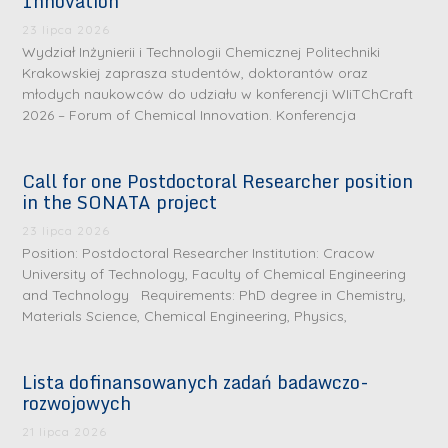
Innovation
23 lipca 2026
Wydział Inżynierii i Technologii Chemicznej Politechniki
Krakowskiej zaprasza studentów, doktorantów oraz
młodych naukowców do udziału w konferencji WIiTChCraft
2026 – Forum of Chemical Innovation. Konferencja
Call for one Postdoctoral Researcher position
in the SONATA project
23 lipca 2026
Position: Postdoctoral Researcher Institution: Cracow
University of Technology, Faculty of Chemical Engineering
and Technology Requirements: PhD degree in Chemistry,
Materials Science, Chemical Engineering, Physics,
Lista dofinansowanych zadań badawczo-
rozwojowych
S
r
21 lipca 2026