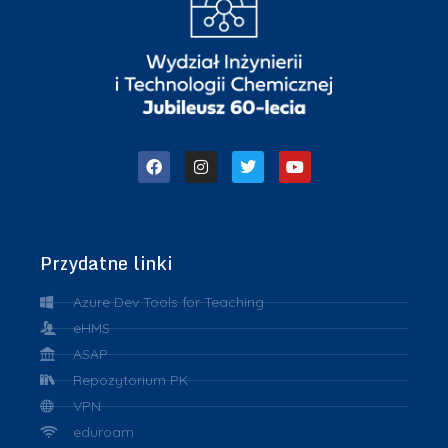
Przydatne linki
Azure Dev Tools for Teaching
eHMS
ASAP
Repozytorium PK
VPN
eduroam