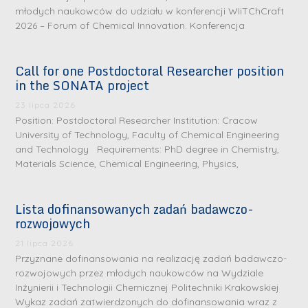
młodych naukowców do udziału w konferencji WIiTChCraft
2026 – Forum of Chemical Innovation. Konferencja
Call for one Postdoctoral Researcher position
in the SONATA project
23 lipca 2026
Position: Postdoctoral Researcher Institution: Cracow
University of Technology, Faculty of Chemical Engineering
and Technology Requirements: PhD degree in Chemistry,
Materials Science, Chemical Engineering, Physics,
Lista dofinansowanych zadań badawczo-
rozwojowych
S
r
21 lipca 2026
e
Przyznane dofinansowania na realizację zadań badawczo-
rozwojowych przez młodych naukowców na Wydziale
b
Inżynierii i Technologii Chemicznej Politechniki Krakowskiej
r
D
Wykaz zadań zatwierdzonych do dofinansowania wraz z