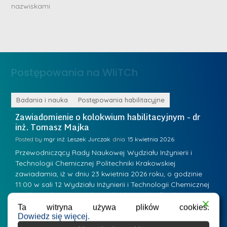
n
nazwiskami
r
e
i
m
n
e
ż
d
.
a
Postępowania na WIiTCh
M
l
a
e
r
ne
Badania i nauka
Postępowania habilitacyjne
B
W
i
Zawiadomienie o kolokwium habilitacyjnym - dr
Z
a
inż. Tomasz Majka
i
a
r
K
Posted by
mgr inż. Leszek Jurczak
15 kwietnia 2026
Po
s
u
Przewodniczący Rady Naukowej Wydziału Inżynierii i
P
z
Technologii Chemicznej Politechniki Krakowskiej
Te
r
a
zawiadamia, iż w dniu 23 kwietnia 2026 roku, o godzinie
za
a
.
11:00 w sali 12 Wydziału Inżynierii i Technologii Chemicznej
12
w
ń
(Kraków, ul. Warszawska 24, bud. W-35) odbędzie się
(
s
w
s
kolokwium habilitacyjne dr inż. Tomasza Majki.
ko
Ta witryna używa plików cookies.
k
Dowiedz się więcej.
Osiągnięcie naukowe będące podstawą ubiegania się o…
O
k
L
i