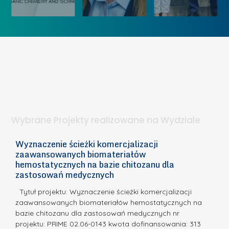
„
u
ó
K
U
w
o
c
I
b
z
W
i
e
I
e
l
S
t
n
d
a
i
l
.
ą
a
Wybrane Projekty realizowane na Wydziale
I
c
n
h
Wyznaczenie ścieżki komercjalizacji
2
n
zaawansowanych biomateriałów
e
E
o
hemostatycznych na bazie chitozanu dla
m
c
zastosowań medycznych
w
i
a,
d
a
Tytuł projektu: Wyznaczenie ścieżki komercjalizacji
k
c
zaawansowanych biomateriałów hemostatycznych na
ó
bazie chitozanu dla zastosowań medycznych nr
j
w
projektu: PRIME 02.06-0143 kwota dofinansowania: 313