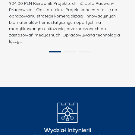
a
z
904,00 PLN Kierownik Projektu: dr inż. Julia Radwan-
.
Pragłowska Opis projektu: Projekt koncentruje się na
P
N
opracowaniu strategii komercjalizacji innowacyjnych
o
biomateriałów hemostatycznych opartych na
a
l
modyfikowanym chitozanie, przeznaczonych do
t
i
zastosowań medycznych. Opracowywana technologia
u
łączy…
t
r
e
a
1
2
c
”
h
n
i
k
i