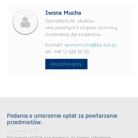
Iwona Mucha
Specjalista ds. studiów
stacjonarnych II stopnia i pomocy
materialnej dla studentów
Kontakt:
iwona.mucha@pk.edu.pl
,
tel.: +48 12 628 30 30.
Wszystkie wpisy
Podania o umorzenie opłat za powtarzanie
przedmiotów.
6 sierpnia 2026
Dziekanat WIiTCh przypomina, że termin składania