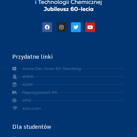
Przydatne linki
Azure Dev Tools for Teaching
eHMS
ASAP
Repozytorium PK
VPN
eduroam
Dla studentów