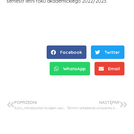
semestr letni roku akademickiego 2022/2023.
Facebook
Twitter
WhatsApp
Email
POPRZEDNI
NASTĘPNY
Kurs „Introduction to open-source software for detailed kinetic studies”
Termin składania wniosków o stypendium z Własnego Funduszu Stypendialnego.