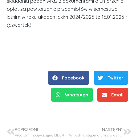
składania podań wraz z dokumentami o umorzenie
opłat za powtarzanie przedmiotów w semestrze
letnim w roku akademickim 2024/2025 to 16.01.2025 r.
(czwartek).
Facebook
Twitter
WhatsApp
Email
POPRZEDNI
NASTĘPNY
Program motywacyjny LIDER
Wnioski o stypendium z własnego funduszu stypendialnego