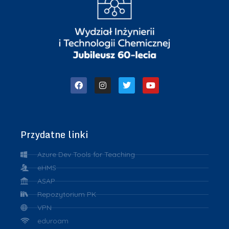
Przydatne linki
Azure Dev Tools for Teaching
eHMS
ASAP
Repozytorium PK
VPN
eduroam