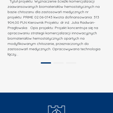
a
Tytuł projektu: Wyznaczenie ścieżki komercjalizacji
k
c
zaawansowanych biomateriałów hemostatycznych na
ó
bazie chitozanu dla zastosowań medycznych nr
j
w
projektu: PRIME 02.06-0143 kwota dofinansowania: 313
a
z
904,00 PLN Kierownik Projektu: dr inż. Julia Radwan-
.
Pragłowska Opis projektu: Projekt koncentruje się na
P
N
opracowaniu strategii komercjalizacji innowacyjnych
o
biomateriałów hemostatycznych opartych na
a
l
modyfikowanym chitozanie, przeznaczonych do
t
i
zastosowań medycznych. Opracowywana technologia
u
łączy…
t
r
e
a
1
2
c
”
h
n
i
k
i