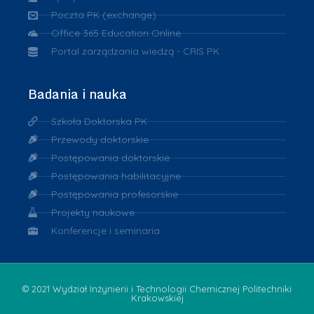
Poczta PK (exchange)
Office 365 Education Online
Portal zarządzania wiedzą - CRIS PK
Badania i nauka
Szkoła Doktorska PK
Przewody doktorskie
Postępowania doktorskie
Postępowania habilitacyjne
Postępowania profesorskie
Projekty naukowe
Konferencje i seminaria
© 2021 Wydział Inżynierii i Technologii Chemicznej Politechniki
Krakowskiej