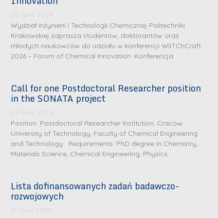
Innovation
23 lipca 2026
Wydział Inżynierii i Technologii Chemicznej Politechniki
Krakowskiej zaprasza studentów, doktorantów oraz
młodych naukowców do udziału w konferencji WIiTChCraft
2026 – Forum of Chemical Innovation. Konferencja
Call for one Postdoctoral Researcher position
in the SONATA project
23 lipca 2026
Position: Postdoctoral Researcher Institution: Cracow
University of Technology, Faculty of Chemical Engineering
and Technology Requirements: PhD degree in Chemistry,
Materials Science, Chemical Engineering, Physics,
Lista dofinansowanych zadań badawczo-
rozwojowych
S
r
21 lipca 2026