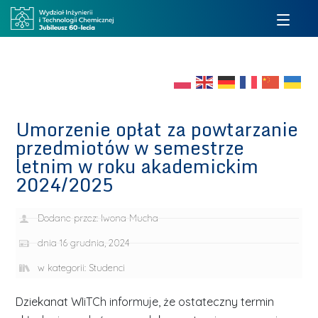
Umorzenie opłat za powtarzanie
przedmiotów w semestrze
letnim w roku akademickim
2024/2025
Dodane przez:
Iwona Mucha
dnia
16 grudnia, 2024
w kategorii:
Studenci
Dziekanat WIiTCh informuje, że ostateczny termin