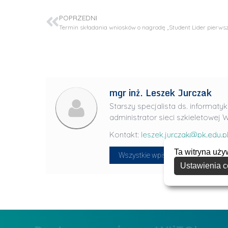
u
POPRZEDNI
l
i
a
R
a
d
mgr inż. Leszek Jurczak
w
Starszy specjalista ds. informatyk
a
administrator sieci szkieletowej W
n
Kontakt:
leszek.jurczak@pk.edu.p
-
L
Ta witryna uży
P
Wszystkie wpisy
i
Ustawienia c
r
d
a
e
g
r
ł
z
o