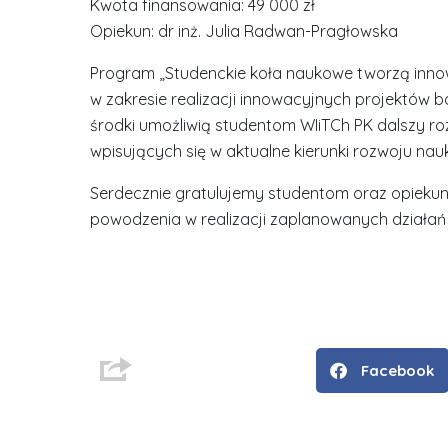
Kwota finansowania: 49 000 zł
Opiekun: dr inż. Julia Radwan-Pragłowska
Program „Studenckie koła naukowe tworzą innow
w zakresie realizacji innowacyjnych projektów
środki umożliwią studentom WIiTCh PK dalszy ro
wpisujących się w aktualne kierunki rozwoju nauki
Serdecznie gratulujemy studentom oraz opiek
powodzenia w realizacji zaplanowanych działań
D
r
i
n
Facebook
ż
.
J