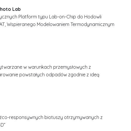
Photo Lab
dycznych Platform typu Lab-on-Chip do Hodowli
VAT, Wspieranego Modelowaniem Termodynamicznym
e wytwarzane w warunkach przemysłowych z
odarowanie powstałych odpadów zgodnie z ideą
dźco-responsywnych biotuszy otrzymywanych z
4D”