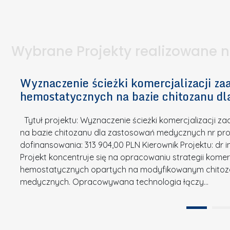
S
p
t
n
d
u
a
i
l
k
.
ą
a
o
Wybrane Projekty realizowane 
I
c
n
n
h
k
n
Wyznaczenie ścieżki komercjalizacji 
e
u
o
hemostatycznych na bazie chitozanu d
m
r
w
i
s
a
Tytuł projektu: Wyznaczenie ścieżki komercjalizacji
k
u
c
na bazie chitozanu dla zastosowań medycznych nr proj
ó
o
j
dofinansowania: 313 904,00 PLN Kierownik Projektu: dr 
w
N
Projekt koncentruje się na opracowaniu strategii kome
a
z
a
hemostatycznych opartych na modyfikowanym chitoz
.
P
g
medycznych. Opracowywana technologia łączy…
N
o
r
a
l
o
t
i
d
u