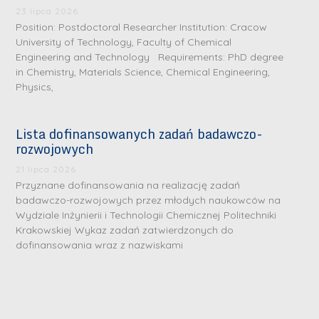
23 lipca 2026
Position: Postdoctoral Researcher Institution: Cracow
University of Technology, Faculty of Chemical
Engineering and Technology Requirements: PhD degree
in Chemistry, Materials Science, Chemical Engineering,
Physics,
S
S
Lista dofinansowanych zadań badawczo-
rozwojowych
r
r
e
e
21 lipca 2026
b
b
Przyznane dofinansowania na realizację zadań
badawczo-rozwojowych przez młodych naukowców na
r
D
r
D
Wydziale Inżynierii i Technologii Chemicznej Politechniki
n
r
n
Krakowskiej Wykaz zadań zatwierdzonych do
r
e
i
e
dofinansowania wraz z nazwiskami
i
m
n
m
n
e
ż
e
ż
d
.
d
.
a
J
a