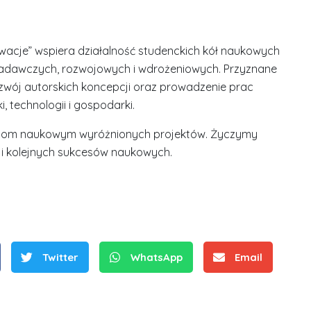
acje” wspiera działalność studenckich kół naukowych
 badawczych, rozwojowych i wdrożeniowych. Przyznane
zwój autorskich koncepcji oraz prowadzenie prac
, technologii i gospodarki.
S
unom naukowym wyróżnionych projektów. Życzymy
r
 i kolejnych sukcesów naukowych.
e
b
r
D
D
n
r
r
e
i
i
m
n
Twitter
WhatsApp
Email
n
e
ż
ż
d
.
.
a
J