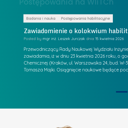
Postępowania na WIiTCh
y
w
w
s
Z
k
Badania i nauka
Postępowania habilitacyjne
a
a
Zawiadomienie o kolokwium habilit
r
l
z
Posted by
mgr inż. Leszek Jurczak
15 kwietnia 2026
a
ą
u
Przewodniczący Rady Naukowej Wydziału Inżynierii
d
r
zawiadamia, iż w dniu 23 kwietnia 2026 roku, o godz
z
Chemicznej (Kraków, ul. Warszawska 24, bud. W-35
e
ie się
a
Tomasza Majki. Osiągnięcie naukowe będące pod
a
n
t
i
k
u
ą
U
I
c
e
z
t
e
a
l