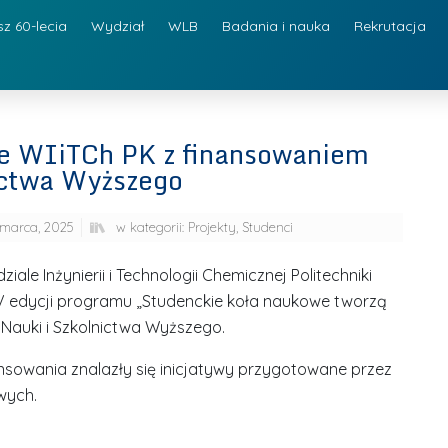
sz 60-lecia
Wydział
WLB
Badania i nauka
Rekrutacja
we WIiTCh PK z finansowaniem
ictwa Wyższego
marca, 2025
w kategorii:
Projekty
,
Studenci
le Inżynierii i Technologii Chemicznej Politechniki
V edycji programu „Studenckie koła naukowe tworzą
Nauki i Szkolnictwa Wyższego.
nsowania znalazły się inicjatywy przygotowane przez
wych.