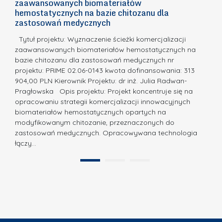
zaawansowanych biomateriałów
e
E
o
hemostatycznych na bazie chitozanu dla
m
c
zastosowań medycznych
w
i
a,
d
a
Tytuł projektu: Wyznaczenie ścieżki komercjalizacji
k
c
zaawansowanych biomateriałów hemostatycznych na
ó
bazie chitozanu dla zastosowań medycznych nr
j
w
projektu: PRIME 02.06-0143 kwota dofinansowania: 313
a
z
904,00 PLN Kierownik Projektu: dr inż. Julia Radwan-
.
Pragłowska Opis projektu: Projekt koncentruje się na
P
N
opracowaniu strategii komercjalizacji innowacyjnych
o
biomateriałów hemostatycznych opartych na
a
l
modyfikowanym chitozanie, przeznaczonych do
t
i
zastosowań medycznych. Opracowywana technologia
u
łączy…
t
r
e
a
1
2
c
”
h
n
i