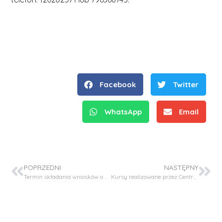
Facebook
Twitter
WhatsApp
Email
POPRZEDNI
NASTĘPNY
Termin składania wniosków o stypendium z Własnego Funduszu Stypendialnego.
Kursy realizowane przez Centrum Pedagogiki i Psychologii PK