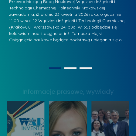
u
Przewodniczący Rady Naukowej Wydziału Inżynierii i
P
z
Technologii Chemicznej Politechniki Krakowskiej
Te
r
a
zawiadamia, iż w dniu 23 kwietnia 2026 roku, o godzinie
za
a
.
11:00 w sali 12 Wydziału Inżynierii i Technologii Chemicznej
12
w
ń
(Kraków, ul. Warszawska 24, bud. W-35) odbędzie się
(
s
w
s
kolokwium habilitacyjne dr inż. Tomasza Majki.
ko
k
Osiągnięcie naukowe będące podstawą ubiegania się o…
O
k
L
i
a
i
e
z
d
j
n
e
W
1
2
a
r
y
g
z
s
r
y
Informacje prasowe, wywiady
t
o
w
a
d
Z
w
ą
a
y
k
r
W
o
z
y