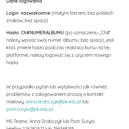
Dane logowania
Login: nazwiskoimie
(małymi literami, bez polskich
znaków, bez spacji)
Hasło: Ch#NUMERALBUMU
(po oznaczeniu „Ch#”
należy wpisać swój numer albumu, bez spacji), jeśli
ktoś zmienił hasło podczas realizacji kursu na tej
platformie, należy logować się z użyciem nowego
hasła
W przypadku pytań lub wątpliwości jak również
problemów z zalogowaniem proszę o kontakt
mailowy:
anna.drabczyk@pk.edu.pl
lub
piotr.surylo@pk.edu.pl
MS Teams: Anna Drabczyk lub Piotr Suryło
telefon: 126282571 lub 796368745.