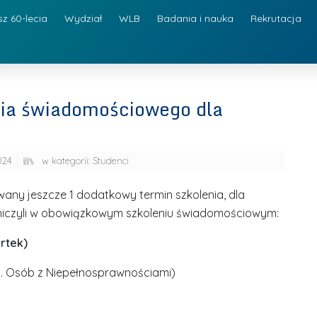
sz 60-lecia
Wydział
WLB
Badania i nauka
Rekrutacja
ia świadomościowego dla
024
w kategorii:
Studenci
wany jeszcze 1 dodatkowy termin szkolenia, dla
stniczyli w obowiązkowym szkoleniu świadomościowym:
artek)
s. Osób z Niepełnosprawnościami)