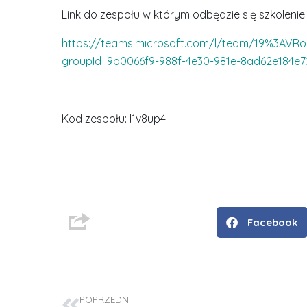
Link do zespołu w którym odbędzie się szkolenie:
https://teams.microsoft.com/l/team/19%3AVR
groupId=9b0066f9-988f-4e30-981e-8ad62e184e7
Kod zespołu: l1v8up4
D
Facebook
r
i
n
ż
POPRZEDNI
.