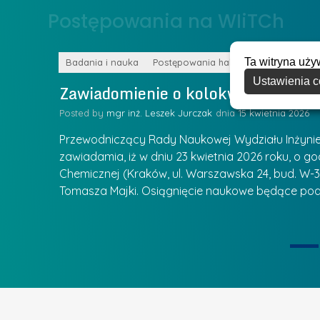
o
Postępowania na WIiTCh
y
w
w
s
Z
Ta witryna uży
k
Badania i nauka
Postępowania habilitacyjne
a
Ustawienia c
a
Zawiadomienie o kolokwium habilit
r
l
z
Posted by
mgr inż. Leszek Jurczak
15 kwietnia 2026
a
ą
u
Przewodniczący Rady Naukowej Wydziału Inżynierii
d
r
zawiadamia, iż w dniu 23 kwietnia 2026 roku, o godz
z
Chemicznej (Kraków, ul. Warszawska 24, bud. W-35
e
ie się
a
Tomasza Majki. Osiągnięcie naukowe będące pod
a
n
t
i
k
u
ą
U
I
c
e
z
t
e