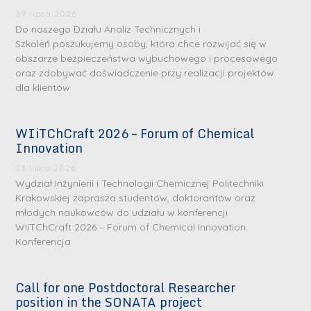
29 lipca 2026
Do naszego Działu Analiz Technicznych i
acv2/conversations?
Szkoleń poszukujemy osoby, która chce rozwijać się w
obszarze bezpieczeństwa wybuchowego i procesowego
oraz zdobywać doświadczenie przy realizacji projektów
dla klientów
WIiTChCraft 2026 – Forum of Chemical
S
S
Innovation
r
r
23 lipca 2026
e
e
Wydział Inżynierii i Technologii Chemicznej Politechniki
b
b
Krakowskiej zaprasza studentów, doktorantów oraz
młodych naukowców do udziału w konferencji
r
D
r
D
WIiTChCraft 2026 – Forum of Chemical Innovation.
n
r
n
r
Konferencja
e
i
e
i
m
n
m
n
Call for one Postdoctoral Researcher
e
ż
e
ż
position in the SONATA project
d
.
d