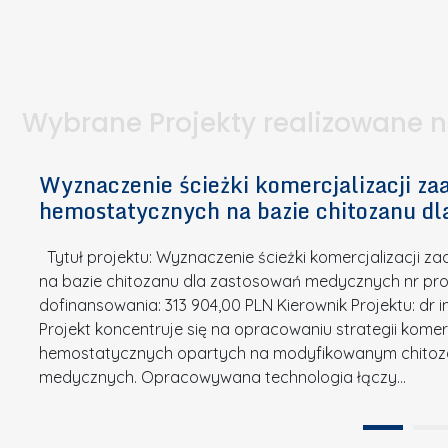
I
a
e
l
S
p
t
n
d
u
a
i
l
k
.
ą
a
o
Wybrane Projekty realizowane 
I
c
n
n
h
k
n
Wyznaczenie ścieżki komercjalizacji 
e
u
o
hemostatycznych na bazie chitozanu d
m
r
w
i
s
a
Tytuł projektu: Wyznaczenie ścieżki komercjalizacji
k
u
c
na bazie chitozanu dla zastosowań medycznych nr proj
ó
o
j
dofinansowania: 313 904,00 PLN Kierownik Projektu: dr 
w
N
Projekt koncentruje się na opracowaniu strategii kome
a
z
a
hemostatycznych opartych na modyfikowanym chitoz
.
P
g
medycznych. Opracowywana technologia łączy…
N
o
r
a
l
o
t