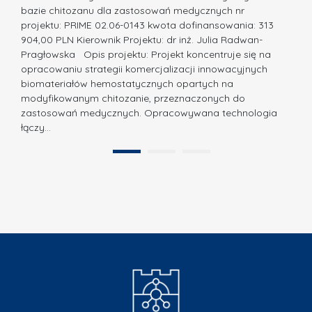
ó
bazie chitozanu dla zastosowań medycznych nr
j
w
projektu: PRIME 02.06-0143 kwota dofinansowania: 313
a
z
904,00 PLN Kierownik Projektu: dr inż. Julia Radwan-
.
Pragłowska Opis projektu: Projekt koncentruje się na
P
N
opracowaniu strategii komercjalizacji innowacyjnych
o
biomateriałów hemostatycznych opartych na
a
l
modyfikowanym chitozanie, przeznaczonych do
t
i
zastosowań medycznych. Opracowywana technologia
u
łączy…
t
r
e
a
1
2
c
”
h
n
i
k
i