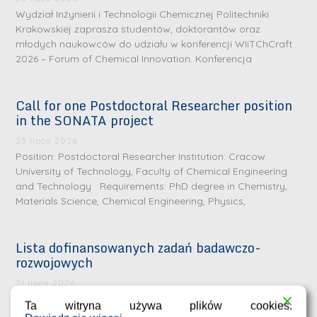
Wydział Inżynierii i Technologii Chemicznej Politechniki
Krakowskiej zaprasza studentów, doktorantów oraz
młodych naukowców do udziału w konferencji WIiTChCraft
2026 – Forum of Chemical Innovation. Konferencja
Call for one Postdoctoral Researcher position
in the SONATA project
23 lipca 2026
Position: Postdoctoral Researcher Institution: Cracow
University of Technology, Faculty of Chemical Engineering
and Technology Requirements: PhD degree in Chemistry,
Materials Science, Chemical Engineering, Physics,
Lista dofinansowanych zadań badawczo-
rozwojowych
S
r
21 lipca 2026
e
Przyznane dofinansowania na realizację zadań badawczo-
Ta witryna używa plików cookies.
rozwojowych przez młodych naukowców na Wydziale
b