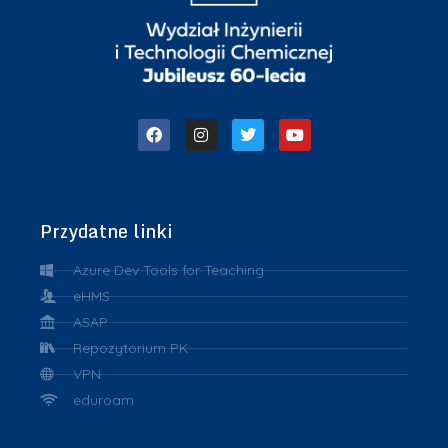
Przydatne linki
Azure Dev Tools for Teaching
eHMS
ASAP
Repozytorium PK
VPN
eduroam