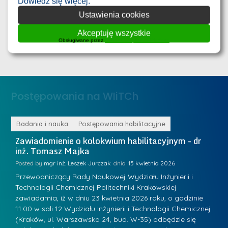
Dowiedz się więcej.
Inżynierii i Technologii Chemicznej Politechniki Krakowskiej
r
Ustawienia cookies
D
Wykaz zadań zatwierdzonych do dofinansowania wraz z
n
nazwiskami
r
Akceptuję wszystkie
e
Obsługiwane przez
WPLP Compliance Platform
i
m
n
e
ż
d
.
a
Postępowania na WIiTCh
M
l
a
e
r
ne
Badania i nauka
Postępowania habilitacyjne
B
W
i
Zawiadomienie o kolokwium habilitacyjnym - dr
Z
a
inż. Tomasz Majka
i
a
r
K
Posted by
mgr inż. Leszek Jurczak
15 kwietnia 2026
Po
s
u
Przewodniczący Rady Naukowej Wydziału Inżynierii i
P
z
Technologii Chemicznej Politechniki Krakowskiej
Te
r
a
zawiadamia, iż w dniu 23 kwietnia 2026 roku, o godzinie
za
a
.
11:00 w sali 12 Wydziału Inżynierii i Technologii Chemicznej
12
w
ń
(Kraków, ul. Warszawska 24, bud. W-35) odbędzie się
(
s