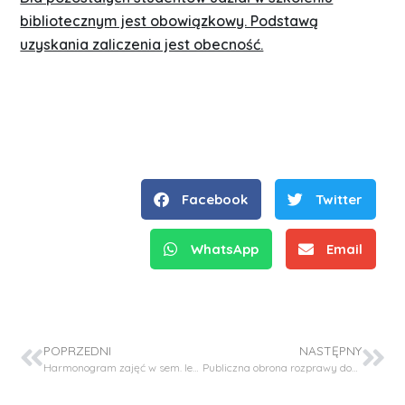
bibliotecznym jest obowiązkowy. Podstawą
uzyskania zaliczenia jest obecność.
Facebook
Twitter
WhatsApp
Email
POPRZEDNI
NASTĘPNY
Harmonogram zajęć w sem. letnim roku akad. 2025/26
Publiczna obrona rozprawy doktorskiej – mgr inż. Michał Ochman