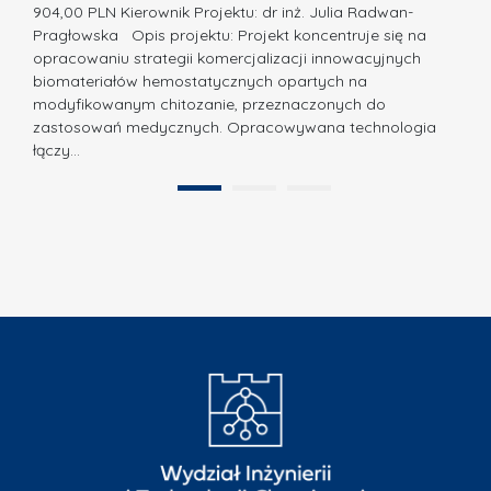
a
z
904,00 PLN Kierownik Projektu: dr inż. Julia Radwan-
.
Pragłowska Opis projektu: Projekt koncentruje się na
P
N
opracowaniu strategii komercjalizacji innowacyjnych
o
biomateriałów hemostatycznych opartych na
a
l
modyfikowanym chitozanie, przeznaczonych do
t
i
zastosowań medycznych. Opracowywana technologia
u
łączy…
t
r
e
a
1
2
c
”
h
n
i
k
i