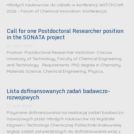
młodych naukowców do udziału w konferencji WIiTChCraft
2026 – Forum of Chemical Innovation. Konferencja
Call for one Postdoctoral Researcher position
in the SONATA project
23 lipca 2026
Position: Postdoctoral Researcher Institution: Cracow
University of Technology, Faculty of Chemical Engineering
and Technology Requirements: PhD degree in Chemistry,
Materials Science, Chemical Engineering, Physics,
Lista dofinansowanych zadań badawczo-
rozwojowych
S
r
21 lipca 2026
e
Przyznane dofinansowania na realizację zadań badawczo-
rozwojowych przez młodych naukowców na Wydziale
b
Inżynierii i Technologii Chemicznej Politechniki Krakowskiej
r
D
Wykaz zadań zatwierdzonych do dofinansowania wraz z