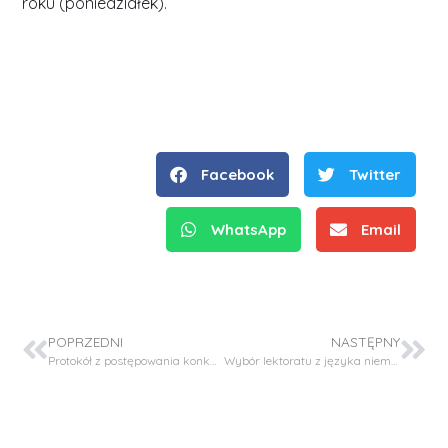
roku (poniedziałek).
Facebook
Twitter
WhatsApp
Email
POPRZEDNI
NASTĘPNY
Protokół z postępowania konkursowego o przyznanie stypendium dla studenta – projekt SONATA BIS-11
Wybór lektoratu z języka niemieckiego