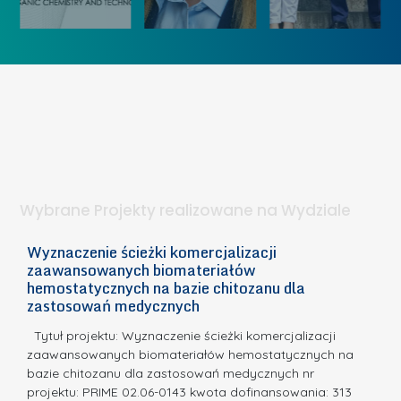
„
u
ó
K
U
w
o
c
I
b
z
W
i
e
I
e
l
S
t
n
d
a
i
l
.
ą
a
Wybrane Projekty realizowane na Wydziale
I
c
n
h
Wyznaczenie ścieżki komercjalizacji
2
n
zaawansowanych biomateriałów
e
E
o
hemostatycznych na bazie chitozanu dla
m
c
zastosowań medycznych
w
i
a,
d
a
Tytuł projektu: Wyznaczenie ścieżki komercjalizacji
k
c
zaawansowanych biomateriałów hemostatycznych na
ó
bazie chitozanu dla zastosowań medycznych nr
j
w
projektu: PRIME 02.06-0143 kwota dofinansowania: 313