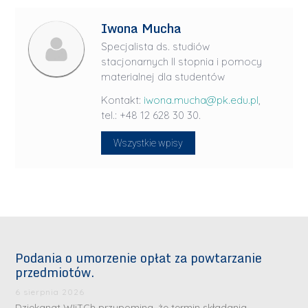
Iwona Mucha
Specjalista ds. studiów
stacjonarnych II stopnia i pomocy
materialnej dla studentów
Kontakt:
iwona.mucha@pk.edu.pl
,
tel.: +48 12 628 30 30.
Wszystkie wpisy
Podania o umorzenie opłat za powtarzanie
przedmiotów.
6 sierpnia 2026
Dziekanat WIiTCh przypomina, że termin składania