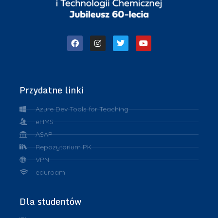
Przydatne linki
Azure Dev Tools for Teaching
eHMS
ASAP
Repozytorium PK
VPN
eduroam
Dla studentów