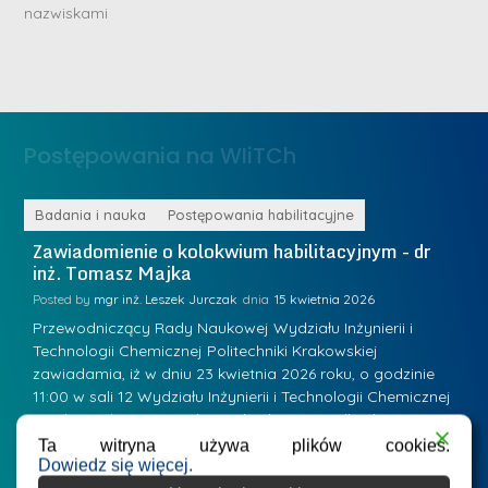
n
nazwiskami
r
e
i
m
n
e
ż
d
.
a
Postępowania na WIiTCh
M
l
a
e
r
ne
Badania i nauka
Postępowania habilitacyjne
B
W
i
Zawiadomienie o kolokwium habilitacyjnym - dr
Z
a
inż. Tomasz Majka
i
a
r
K
Posted by
mgr inż. Leszek Jurczak
15 kwietnia 2026
Po
s
u
Przewodniczący Rady Naukowej Wydziału Inżynierii i
P
z
Technologii Chemicznej Politechniki Krakowskiej
Te
r
a
zawiadamia, iż w dniu 23 kwietnia 2026 roku, o godzinie
za
a
.
11:00 w sali 12 Wydziału Inżynierii i Technologii Chemicznej
12
w
ń
(Kraków, ul. Warszawska 24, bud. W-35) odbędzie się
(
s
w
s
kolokwium habilitacyjne dr inż. Tomasza Majki.
ko
Ta witryna używa plików cookies.
k
Dowiedz się więcej.
Osiągnięcie naukowe będące podstawą ubiegania się o…
O
k
L
i