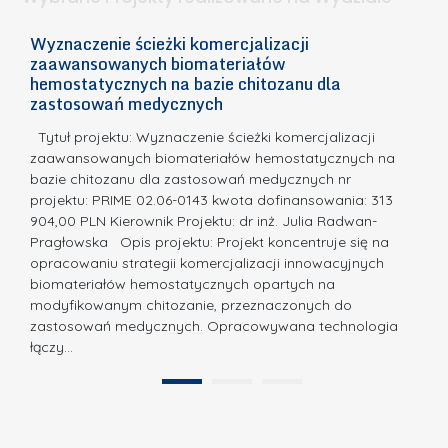
I
c
n
h
Wyznaczenie ścieżki komercjalizacji
2
n
zaawansowanych biomateriałów
e
E
o
hemostatycznych na bazie chitozanu dla
m
c
zastosowań medycznych
w
i
a,
d
a
Tytuł projektu: Wyznaczenie ścieżki komercjalizacji
k
c
zaawansowanych biomateriałów hemostatycznych na
ó
bazie chitozanu dla zastosowań medycznych nr
j
w
projektu: PRIME 02.06-0143 kwota dofinansowania: 313
a
z
904,00 PLN Kierownik Projektu: dr inż. Julia Radwan-
.
Pragłowska Opis projektu: Projekt koncentruje się na
P
N
opracowaniu strategii komercjalizacji innowacyjnych
o
biomateriałów hemostatycznych opartych na
a
l
modyfikowanym chitozanie, przeznaczonych do
t
i
zastosowań medycznych. Opracowywana technologia
u
łączy…
t
r
e
a
1
2
c
”
h