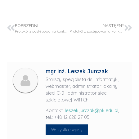
POPRZEDNI
NASTĘPNY
Protokół z postępowania konkursowego o przyznanie stypendium dla doktoranta – projekt OPUS 22
Protokół z postępowania konkursowego o przyznanie stypendium dla studenta – projekt SONATA BIS-11
mgr inż. Leszek Jurczak
Starszy specjalista ds. informatyki,
webmaster, administrator lokalny
sieci C-0 i administrator sieci
szkieletowej WIiTCh.
Kontakt:
leszek.jurczak@pk.edu.pl
,
tel.: +48 12 628 27 05
Wszystkie wpisy