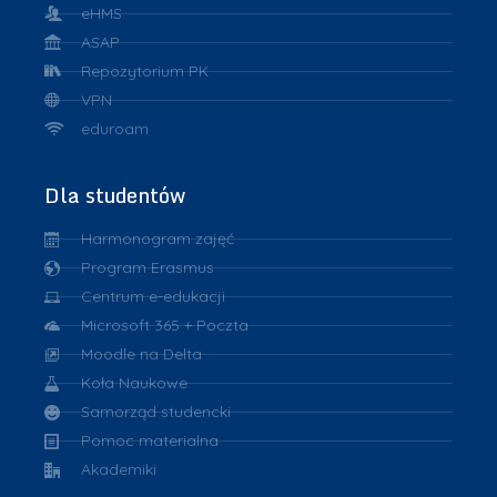
eHMS
ASAP
Repozytorium PK
VPN
eduroam
Dla studentów
Harmonogram zajęć
Program Erasmus
Centrum e-edukacji
Microsoft 365 + Poczta
Moodle na Delta
Koła Naukowe
Samorząd studencki
Pomoc materialna
Akademiki