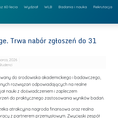
sz 60-lecia
Wydział
WLB
Badania i nauka
Rekrutacja
ge. Trwa nabór zgłoszeń do 31
arca, 2026
Studenci
erowany do środowiska akademickiego i badawczego,
yjnych rozwiązań odpowiadających na realne
jał nauki z doświadczeniem i zapleczem
rzeń do praktycznego zastosowania wyników badań.
czeka atrakcyjna nagroda finansowa oraz realna
pracy z partnerem przemysłowym. Zwycięski zespół