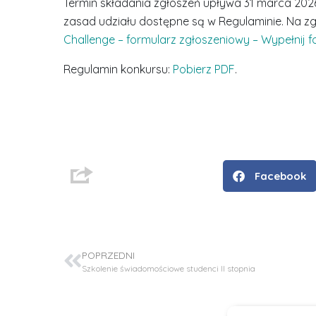
Termin składania zgłoszeń upływa 31 marca 202
zasad udziału dostępne są w Regulaminie. Na zg
Challenge – formularz zgłoszeniowy – Wypełnij f
Regulamin konkursu:
Pobierz PDF
.
D
r
i
n
Facebook
ż
.
J
u
POPRZEDNI
l
Szkolenie świadomościowe studenci II stopnia
i
a