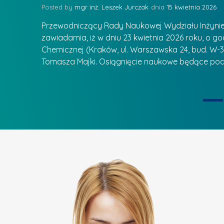
z
Posted by
mgr inż. Leszek Jurczak
15 kwietnia 2026
a
ą
u
Przewodniczący Rady Naukowej Wydziału Inżynierii
d
r
zawiadamia, iż w dniu 23 kwietnia 2026 roku, o godz
z
Chemicznej (Kraków, ul. Warszawska 24, bud. W-35
e
ie się
a
Tomasza Majki. Osiągnięcie naukowe będące pod
a
n
t
i
k
u
ą
U
I
c
e
z
t
e
a
l
p
n
u
i
k
ą
o
n