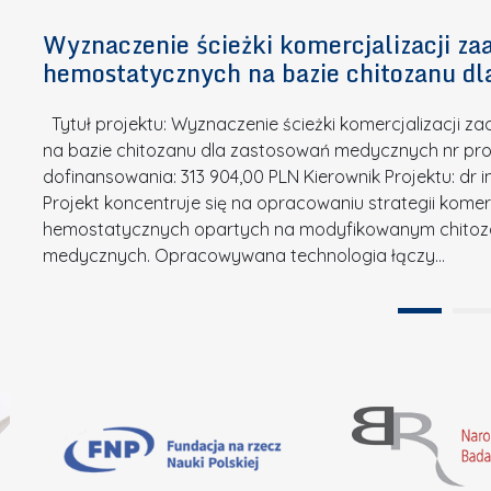
n
h
k
n
Wyznaczenie ścieżki komercjalizacji 
e
u
o
hemostatycznych na bazie chitozanu d
m
r
w
i
s
a
Tytuł projektu: Wyznaczenie ścieżki komercjalizacji
k
u
c
na bazie chitozanu dla zastosowań medycznych nr proj
ó
o
j
dofinansowania: 313 904,00 PLN Kierownik Projektu: dr 
w
N
Projekt koncentruje się na opracowaniu strategii kome
a
z
a
hemostatycznych opartych na modyfikowanym chitoz
.
P
g
medycznych. Opracowywana technologia łączy…
N
o
r
a
l
o
t
i
d
u
t
ę
r
e
A
a
c
B
”
h
B
n