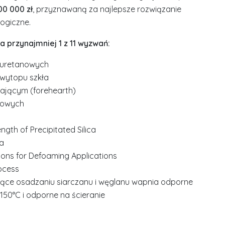
00 000 zł
, przyznawaną za najlepsze rozwiązanie
ogiczne.
 przynajmniej 1 z 11 wyzwań:
liuretanowych
 wytopu szkła
ającym (forehearth)
towych
gth of Precipitated Silica
ca
ions for Defoaming Applications
rocess
jące osadzaniu siarczanu i węglanu wapnia odporne
50°C i odporne na ścieranie