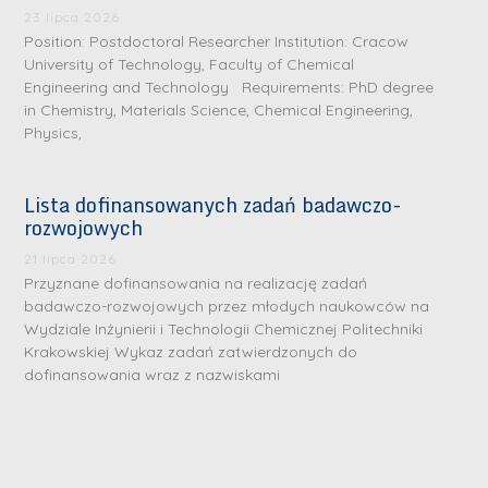
23 lipca 2026
Position: Postdoctoral Researcher Institution: Cracow
University of Technology, Faculty of Chemical
Engineering and Technology Requirements: PhD degree
in Chemistry, Materials Science, Chemical Engineering,
Physics,
Lista dofinansowanych zadań badawczo-
rozwojowych
21 lipca 2026
Przyznane dofinansowania na realizację zadań
badawczo-rozwojowych przez młodych naukowców na
Wydziale Inżynierii i Technologii Chemicznej Politechniki
Krakowskiej Wykaz zadań zatwierdzonych do
dofinansowania wraz z nazwiskami