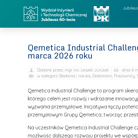
Jubileu
Qemetica Industrial Challen
marca 2026 roku
Dodane przez:
mgr inż. Leszek Jurczak
dnia
6 m
w kategorii:
Badania i nauka
,
Doktoranci
,
Pracownicy
,
Qemetica Industrial Challenge to program ski
którego celem jest rozwój i wdrażanie innowac
wyzwania przemysłowe. Inicjatywa łączy potenc
przemysłowym Grupy Qemetica, tworząc przest
Na uczestników Qemetica Industrial Challenge 
możliwość dalszego rozwoju projektu we współ