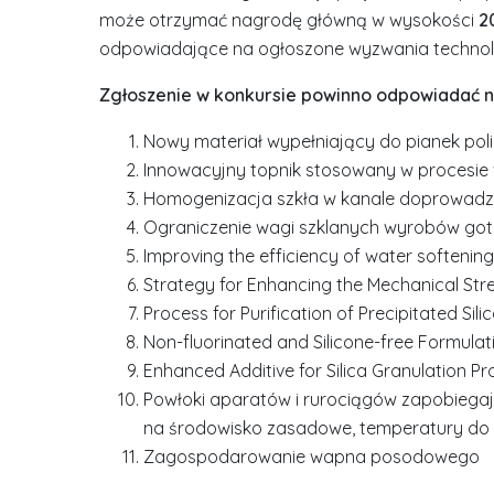
może otrzymać nagrodę główną w wysokości
2
odpowiadające na ogłoszone wyzwania technol
Zgłoszenie w konkursie powinno odpowiadać na
Nowy materiał wypełniający do pianek po
Innowacyjny topnik stosowany w procesie
Homogenizacja szkła w kanale doprowadz
Ograniczenie wagi szklanych wyrobów go
Improving the efficiency of water softening
Strategy for Enhancing the Mechanical Stren
Process for Purification of Precipitated Sili
Non-fluorinated and Silicone-free Formulat
Enhanced Additive for Silica Granulation P
Powłoki aparatów i rurociągów zapobiega
na środowisko zasadowe, temperatury do 1
Zagospodarowanie wapna posodowego