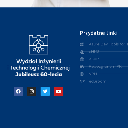
Przydatne linki
Azure Dev Tools for 
eHMS
ASAP
Repozytorium PK
VPN
eduroam