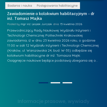
a
e
r
ne
Badania i nauka
Postępowania habilitacyjne
B
W
i
Zawiadomienie o kolokwium habilitacyjnym - dr
Z
a
inż. Tomasz Majka
i
a
r
K
Posted by
mgr inż. Leszek Jurczak
15 kwietnia 2026
Po
s
u
Przewodniczący Rady Naukowej Wydziału Inżynierii i
P
z
Technologii Chemicznej Politechniki Krakowskiej
Te
r
a
zawiadamia, iż w dniu 23 kwietnia 2026 roku, o godzinie
za
a
.
11:00 w sali 12 Wydziału Inżynierii i Technologii Chemicznej
12
w
ń
(Kraków, ul. Warszawska 24, bud. W-35) odbędzie się
(
s
w
s
kolokwium habilitacyjne dr inż. Tomasza Majki.
ko
k
Osiągnięcie naukowe będące podstawą ubiegania się o…
O
k
L
i
a
i
e
z
d
j
n
e
W
1
2
a
r
y
g
z
s
r
y
Informacje prasowe, wywiady
t
o
w