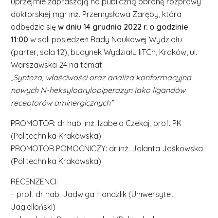
uprzejmie zapraszają na publiczną obronę rozprawy
doktorskiej mgr inż. Przemysława Zaręby, która
odbędzie się
w dniu 14 grudnia 2022 r. o godzinie
11:00
w sali posiedzeń Rady Naukowej Wydziału
(parter, sala 12), budynek Wydziału IiTCh, Kraków, ul.
Warszawska 24 na temat:
„Synteza, właściwości oraz analiza konformacyjna
nowych N-heksyloarylopiperazyn jako ligandów
receptorów aminergicznych”
PROMOTOR: dr hab. inż. Izabela Czekaj, prof. PK
(Politechnika Krakowska)
PROMOTOR POMOCNICZY: dr inż. Jolanta Jaśkowska
(Politechnika Krakowska)
RECENZENCI:
– prof. dr hab. Jadwiga Handzlik (Uniwersytet
Jagielloński)