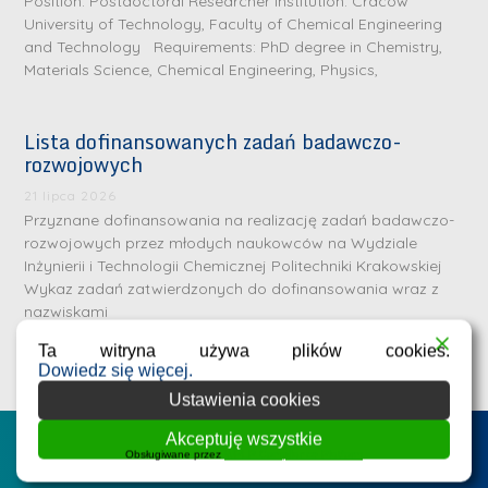
Position: Postdoctoral Researcher Institution: Cracow
University of Technology, Faculty of Chemical Engineering
and Technology Requirements: PhD degree in Chemistry,
Materials Science, Chemical Engineering, Physics,
Lista dofinansowanych zadań badawczo-
rozwojowych
S
r
21 lipca 2026
e
Przyznane dofinansowania na realizację zadań badawczo-
rozwojowych przez młodych naukowców na Wydziale
b
Inżynierii i Technologii Chemicznej Politechniki Krakowskiej
r
D
Wykaz zadań zatwierdzonych do dofinansowania wraz z
n
nazwiskami
r
e
i
Ta witryna używa plików cookies.
m
Dowiedz się więcej.
n
e
Ustawienia cookies
ż
d
.
Akceptuję wszystkie
a
Postępowania na WIiTCh
M
Obsługiwane przez
WPLP Compliance Platform
l