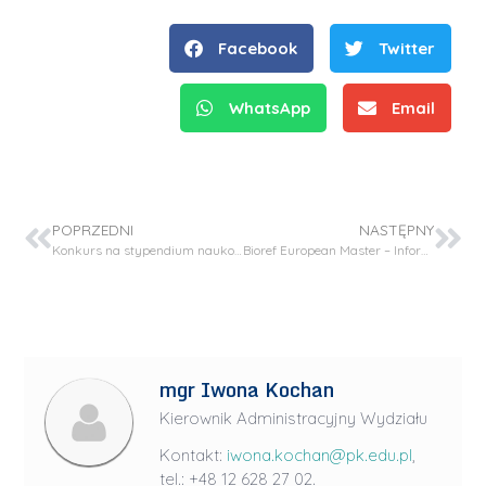
Facebook
Twitter
WhatsApp
Email
POPRZEDNI
NASTĘPNY
Konkurs na stypendium naukowe w projekcie OPUS 21 (NCN)
Bioref European Master – Information Session December 2022
mgr Iwona Kochan
Kierownik Administracyjny Wydziału
Kontakt:
iwona.kochan@pk.edu.pl
,
tel.: +48 12 628 27 02.