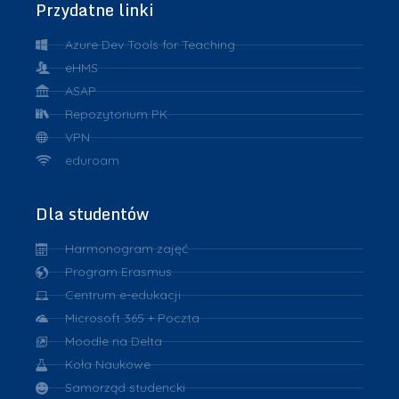
Przydatne linki
Azure Dev Tools for Teaching
eHMS
ASAP
Repozytorium PK
VPN
eduroam
Dla studentów
Harmonogram zajęć
Program Erasmus
Centrum e-edukacji
Microsoft 365 + Poczta
Moodle na Delta
Koła Naukowe
Samorząd studencki