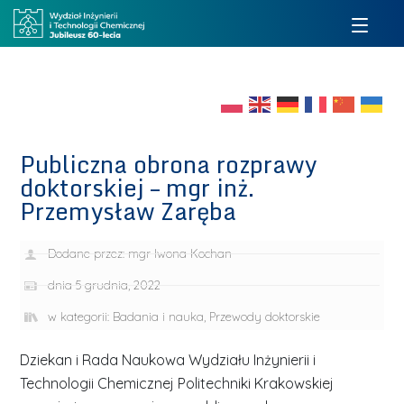
Publiczna obrona rozprawy
doktorskiej – mgr inż.
Przemysław Zaręba
Dodane przez:
mgr Iwona Kochan
dnia
5 grudnia, 2022
w kategorii:
Badania i nauka
,
Przewody doktorskie
Dziekan i Rada Naukowa Wydziału Inżynierii i
Technologii Chemicznej Politechniki Krakowskiej