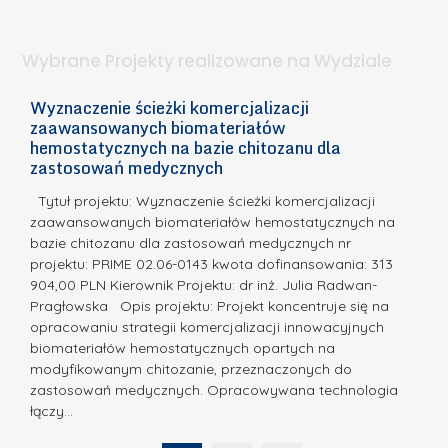
d
a
i
l
.
ą
a
Wybrane Projekty realizowane na Wydziale
I
c
n
h
Wyznaczenie ścieżki komercjalizacji
2
n
zaawansowanych biomateriałów
e
E
o
hemostatycznych na bazie chitozanu dla
m
c
zastosowań medycznych
w
i
a,
d
a
Tytuł projektu: Wyznaczenie ścieżki komercjalizacji
k
c
zaawansowanych biomateriałów hemostatycznych na
ó
bazie chitozanu dla zastosowań medycznych nr
j
w
projektu: PRIME 02.06-0143 kwota dofinansowania: 313
a
z
904,00 PLN Kierownik Projektu: dr inż. Julia Radwan-
.
Pragłowska Opis projektu: Projekt koncentruje się na
P
N
opracowaniu strategii komercjalizacji innowacyjnych
o
biomateriałów hemostatycznych opartych na
a
l
modyfikowanym chitozanie, przeznaczonych do
t
i
zastosowań medycznych. Opracowywana technologia
u
łączy…
t
r
e