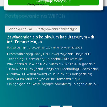
Akceptuję wszystkie
e
ż
Obsługiwane przez
WPLP Compliance Platform
d
.
a
Postępowania na WIiTCh
M
l
a
e
r
ne
Badania i nauka
Postępowania habilitacyjne
B
W
i
Zawiadomienie o kolokwium habilitacyjnym - dr
Z
a
inż. Tomasz Majka
i
a
r
K
Posted by
mgr inż. Leszek Jurczak
15 kwietnia 2026
Po
s
u
Przewodniczący Rady Naukowej Wydziału Inżynierii i
P
z
Technologii Chemicznej Politechniki Krakowskiej
Te
r
a
zawiadamia, iż w dniu 23 kwietnia 2026 roku, o godzinie
za
a
.
11:00 w sali 12 Wydziału Inżynierii i Technologii Chemicznej
12
w
ń
(Kraków, ul. Warszawska 24, bud. W-35) odbędzie się
(
s
w
s
kolokwium habilitacyjne dr inż. Tomasza Majki.
ko
k
Osiągnięcie naukowe będące podstawą ubiegania się o…
O
k
L
i
a
i
e
z
d
j
n
e