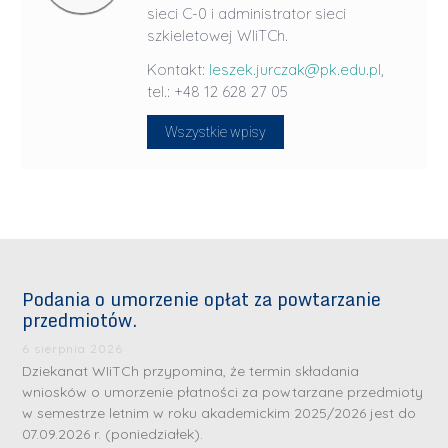
sieci C-0 i administrator sieci
szkieletowej WIiTCh.
Kontakt:
leszek.jurczak@pk.edu.pl
,
tel.: +48 12 628 27 05
Wszystkie wpisy
Podania o umorzenie opłat za powtarzanie
przedmiotów.
6 sierpnia 2026
Dziekanat WIiTCh przypomina, że termin składania
wniosków o umorzenie płatności za powtarzane przedmioty
w semestrze letnim w roku akademickim 2025/2026 jest do
07.09.2026 r. (poniedziałek).