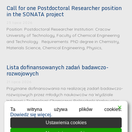
Call for one Postdoctoral Researcher position
in the SONATA project
23 lipca 2026
Position: Postdoctoral Researcher Institution: Cracow
University of Technology, Faculty of Chemical Engineering
and Technology Requirements: PhD degree in Chemistry,
Materials Science, Chemical Engineering, Physics,
Lista dofinansowanych zadań badawczo-
rozwojowych
S
r
21 lipca 2026
e
Przyznane dofinansowania na realizację zadań badawczo-
rozwojowych przez młodych naukowców na Wydziale
b
Inżynierii i Technologii Chemicznej Politechniki Krakowskiej
r
D
Wykaz zadań zatwierdzonych do dofinansowania wraz z
Ta witryna używa plików cookies.
n
nazwiskami
r
Dowiedz się więcej.
e
i
Ustawienia cookies
m
n