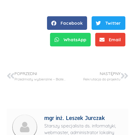
Facebook
Twitter
WhatsApp
Email
POPRZEDNI
NASTĘPNY
Przedmioty wybieralne – Biotechnologia I stopień III rok
Rekrutacja do projektu
mgr inż. Leszek Jurczak
Starszy specjalista ds. informatyki,
webmaster, administrator lokalny