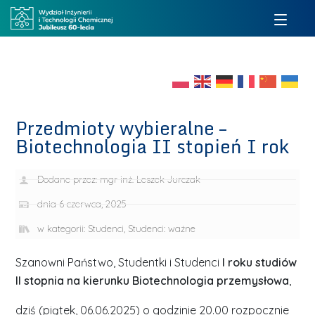
Przedmioty wybieralne –
Biotechnologia II stopień I rok
Dodane przez:
mgr inż. Leszek Jurczak
dnia
6 czerwca, 2025
w kategorii:
Studenci
,
Studenci: ważne
Szanowni Państwo, Studentki i Studenci
I roku studiów
II stopnia na kierunku Biotechnologia przemysłowa
,
dziś (
piątek, 06.06.2025) o godzinie 20.00
rozpocznie