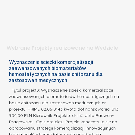
b
z
W
i
e
I
e
l
S
t
n
d
a
i
l
.
ą
a
Wybrane Projekty realizowane na Wydziale
I
c
n
h
Wyznaczenie ścieżki komercjalizacji
2
n
zaawansowanych biomateriałów
e
E
o
hemostatycznych na bazie chitozanu dla
m
c
zastosowań medycznych
w
i
a,
d
a
Tytuł projektu: Wyznaczenie ścieżki komercjalizacji
k
c
zaawansowanych biomateriałów hemostatycznych na
ó
bazie chitozanu dla zastosowań medycznych nr
j
w
projektu: PRIME 02.06-0143 kwota dofinansowania: 313
a
z
904,00 PLN Kierownik Projektu: dr inż. Julia Radwan-
.
Pragłowska Opis projektu: Projekt koncentruje się na
P
N
opracowaniu strategii komercjalizacji innowacyjnych
o
biomateriałów hemostatycznych opartych na