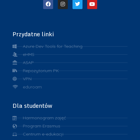
Przydatne linki
Azure Dev Tools for Teaching
eHMS
ASAP
Repozytorium PK
VPN
eduroam
Dla studentów
Harmonogram zajęć
Program Erasmus
Centrum e-edukacji