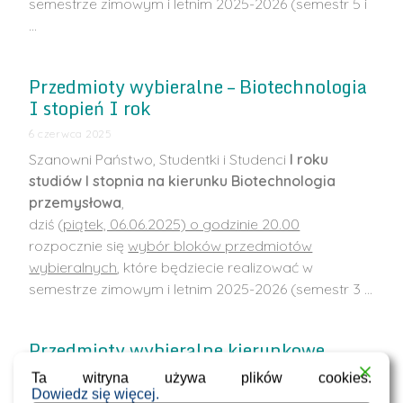
semestrze zimowym i letnim 2025-2026 (semestr 5 i
…
Przedmioty wybieralne – Biotechnologia
I stopień I rok
6 czerwca 2025
Szanowni Państwo, Studentki i Studenci
I roku
studiów I stopnia na kierunku Biotechnologia
przemysłowa
,
dziś (
piątek, 06.06.2025) o godzinie 20.00
rozpocznie się
wybór bloków przedmiotów
wybieralnych
, które będziecie realizować w
semestrze zimowym i letnim 2025-2026 (semestr 3 …
Przedmioty wybieralne kierunkowe
techniczne na semestr 5 (zimowy)
Ta witryna używa plików cookies.
Dowiedz się więcej.
6 czerwca 2025