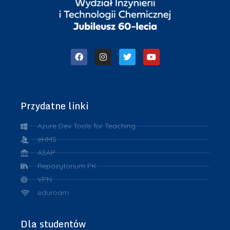
Przydatne linki
Azure Dev Tools for Teaching
eHMS
ASAP
Repozytorium PK
VPN
eduroam
Dla studentów