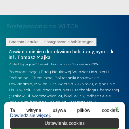
m
n
e
ż
d
.
a
Postępowania na WIiTCh
M
l
a
e
r
ne
Badania i nauka
Postępowania habilitacyjne
B
W
i
Zawiadomienie o kolokwium habilitacyjnym - dr
Z
a
inż. Tomasz Majka
i
a
r
K
Posted by
mgr inż. Leszek Jurczak
15 kwietnia 2026
Po
s
u
Przewodniczący Rady Naukowej Wydziału Inżynierii i
P
z
Technologii Chemicznej Politechniki Krakowskiej
Te
r
a
zawiadamia, iż w dniu 23 kwietnia 2026 roku, o godzinie
za
a
.
11:00 w sali 12 Wydziału Inżynierii i Technologii Chemicznej
12
w
ń
(Kraków, ul. Warszawska 24, bud. W-35) odbędzie się
(
s
w
s
kolokwium habilitacyjne dr inż. Tomasza Majki.
ko
k
Osiągnięcie naukowe będące podstawą ubiegania się o…
O
k
L
Ta witryna używa plików cookies.
i
Dowiedz się więcej.
a
i
e
Ustawienia cookies
z
d
j