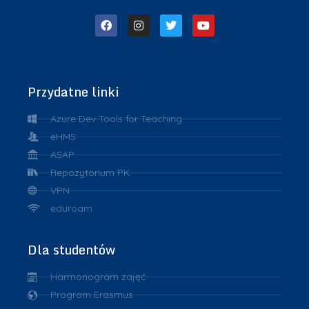
Przydatne linki
Azure Dev Tools for Teaching
eHMS
ASAP
Repozytorium PK
VPN
eduroam
Dla studentów
Harmonogram zajęć
Program Erasmus