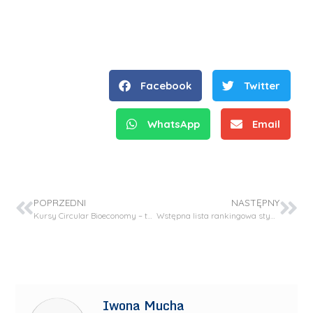
Facebook
Twitter
WhatsApp
Email
POPRZEDNI
NASTĘPNY
Kursy Circular Bioeconomy – termin nadsyłania zgłoszeń
Wstępna lista rankingowa stypendium rektora II stopień.
Iwona Mucha