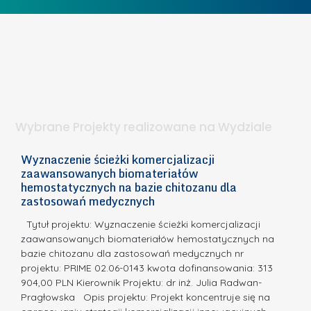
o
c
I
b
z
W
i
e
I
e
l
S
t
n
d
a
i
l
.
ą
a
Wybrane Projekty realizowane na Wydziale
I
c
n
h
Wyznaczenie ścieżki komercjalizacji
2
n
zaawansowanych biomateriałów
e
E
o
hemostatycznych na bazie chitozanu dla
m
c
zastosowań medycznych
w
i
a,
d
a
Tytuł projektu: Wyznaczenie ścieżki komercjalizacji
k
c
zaawansowanych biomateriałów hemostatycznych na
ó
bazie chitozanu dla zastosowań medycznych nr
j
w
projektu: PRIME 02.06-0143 kwota dofinansowania: 313
a
z
904,00 PLN Kierownik Projektu: dr inż. Julia Radwan-
.
Pragłowska Opis projektu: Projekt koncentruje się na
P