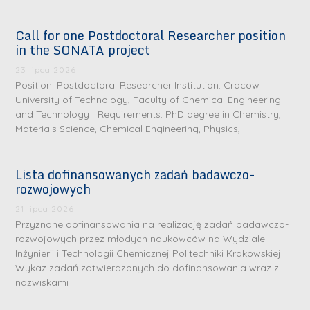
Call for one Postdoctoral Researcher position
in the SONATA project
23 lipca 2026
Position: Postdoctoral Researcher Institution: Cracow
University of Technology, Faculty of Chemical Engineering
and Technology Requirements: PhD degree in Chemistry,
Materials Science, Chemical Engineering, Physics,
Lista dofinansowanych zadań badawczo-
rozwojowych
S
r
21 lipca 2026
e
Przyznane dofinansowania na realizację zadań badawczo-
rozwojowych przez młodych naukowców na Wydziale
b
Inżynierii i Technologii Chemicznej Politechniki Krakowskiej
r
D
Wykaz zadań zatwierdzonych do dofinansowania wraz z
n
nazwiskami
r
e
i