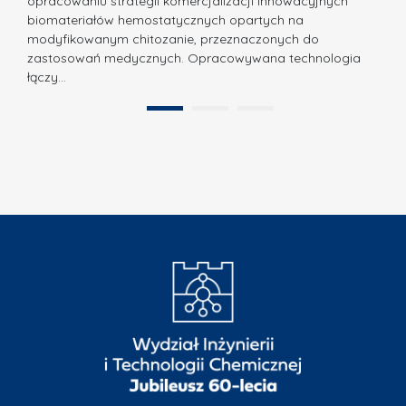
N
opracowaniu strategii komercjalizacji innowacyjnych
o
biomateriałów hemostatycznych opartych na
a
l
modyfikowanym chitozanie, przeznaczonych do
t
i
zastosowań medycznych. Opracowywana technologia
u
łączy…
t
r
e
a
1
2
c
”
h
n
i
k
i