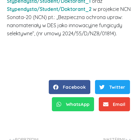
Stypendysta/Student/Doktorant_1
oraz
Stypendysta/Student/Doktorant_2
w projekcie NCN
Sonata-20 (NCN) pt.: „Bezpieczna ochrona upraw:
nanomateriały w DES jako innowacyjne fungicydy
selektywne”, (nr umowy 2024/55/D/NZ8/01814).
Facebook
Twitter
WhatsApp
Email
POPRZEDNI
NASTĘPNY