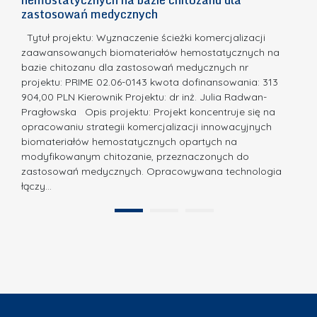
m
c
zastosowań medycznych
w
i
a,
d
a
Tytuł projektu: Wyznaczenie ścieżki komercjalizacji
k
c
zaawansowanych biomateriałów hemostatycznych na
ó
bazie chitozanu dla zastosowań medycznych nr
j
w
projektu: PRIME 02.06-0143 kwota dofinansowania: 313
a
z
904,00 PLN Kierownik Projektu: dr inż. Julia Radwan-
.
Pragłowska Opis projektu: Projekt koncentruje się na
P
N
opracowaniu strategii komercjalizacji innowacyjnych
o
biomateriałów hemostatycznych opartych na
a
l
modyfikowanym chitozanie, przeznaczonych do
t
i
zastosowań medycznych. Opracowywana technologia
u
łączy…
t
r
e
a
1
2
c
”
h
n
i
k