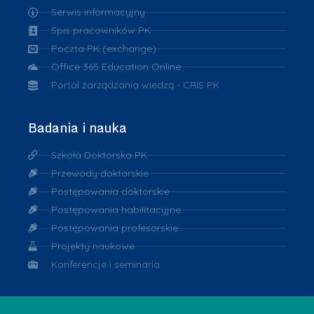
Serwis informacyjny
Spis pracowników PK
Poczta PK (exchange)
Office 365 Education Online
Portal zarządzania wiedzą - CRIS PK
Badania i nauka
Szkoła Doktorska PK
Przewody doktorskie
Postępowania doktorskie
Postępowania habilitacyjne
Postępowania profesorskie
Projekty naukowe
Konferencje i seminaria