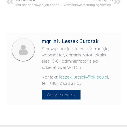
Lista dofinansowanych zadań badawczo-rozwojowych
Wrześniowe terminy egzaminów dyplomowych
mgr inż. Leszek Jurczak
Starszy specjalista ds. informatyki,
webmaster, administrator lokalny
sieci C-0 i administrator sieci
szkieletowej WIiTCh.
Kontakt:
leszek.jurczak@pk.edu.pl
,
tel.: +48 12 628 27 05
Wszystkie wpisy