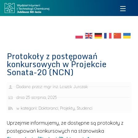
Protokoły z postępowań
konkursowych w Projekcie
Sonata-20 (NCN)
Dodane przez:
mgr inż. Leszek Jurczak
dnia
25 sierpnia, 2025
w kategorii:
Doktoranci
,
Projekty
,
Studenci
Uprzejmie informujemy, że dostępne są protokoły z
postępowań konkursowych na stanowiska