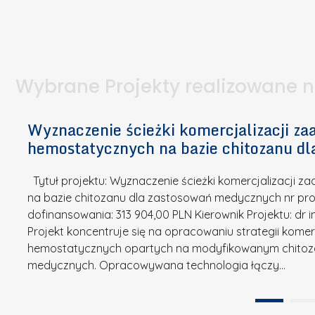
I
a
e
l
S
p
t
n
d
u
a
i
l
k
.
ą
a
o
Wybrane Projekty realizowane 
I
c
n
n
h
k
n
Wyznaczenie ścieżki komercjalizacji 
e
u
o
hemostatycznych na bazie chitozanu d
m
r
w
i
s
a
Tytuł projektu: Wyznaczenie ścieżki komercjalizacji
k
u
c
na bazie chitozanu dla zastosowań medycznych nr proj
ó
o
j
dofinansowania: 313 904,00 PLN Kierownik Projektu: dr 
w
N
Projekt koncentruje się na opracowaniu strategii kome
a
z
a
hemostatycznych opartych na modyfikowanym chitoz
.
P
g
medycznych. Opracowywana technologia łączy…
N
o
r
a
l
o
t