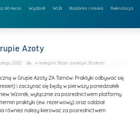
sz 60-lecia
Wydział
WLB
Badania i nauka
Rekrutacja
rupie Azoty
lutego, 2022
w kategorii:
Staże i praktyki
,
Studenci
czną w Grupie Azoty ZA Tarnów. Praktyki odbywać się
rzesień) i zaczynać się będą w pierwszy poniedziałek
igniew Wzorek, wyłącznie za pośrednictwem platformy
ermin praktyki (ew. rezerwowy) oraz oddział
ia również należy kierować za pośrednictwem