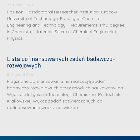
.
a
J
a
23 lipca 2026
M
Position: Postdoctoral Researcher Institution: Cracow
l
u
l
a
University of Technology, Faculty of Chemical
e
l
e
Engineering and Technology Requirements: PhD degree
r
W
i
W
in Chemistry, Materials Science, Chemical Engineering,
i
a
a
a
Physics,
a
r
R
r
K
s
a
s
Lista dofinansowanych zadań badawczo-
u
z
d
z
rozwojowych
r
a
w
a
a
21 lipca 2026
w
a
w
Przyznane dofinansowania na realizację zadań
ń
s
n
s
badawczo-rozwojowych przez młodych naukowców na
s
k
-
k
Wydziale Inżynierii i Technologii Chemicznej Politechniki
k
L
Krakowskiej Wykaz zadań zatwierdzonych do
i
P
i
a
i
dofinansowania wraz z nazwiskami
e
r
e
z
d
j
a
j
n
e
W
g
W
a
r
y
ł
y
g
z