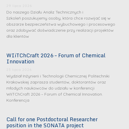
29 lipca 2026
Do naszego Działu Analiz Technicznych i
Szkoleń poszukujemy osoby, która chce rozwijać się w
obszarze bezpieczeństwa wybuchowego i procesowego
oraz zdobywać doświadczenie przy realizacji projektów
dla klientów
WIiTChCraft 2026 – Forum of Chemical
S
S
Innovation
r
r
23 lipca 2026
e
e
Wydział Inżynierii i Technologii Chemicznej Politechniki
b
b
Krakowskiej zaprasza studentów, doktorantów oraz
młodych naukowców do udziału w konferencji
r
D
r
D
WIiTChCraft 2026 – Forum of Chemical Innovation.
n
r
n
r
Konferencja
e
i
e
i
m
n
m
n
Call for one Postdoctoral Researcher
e
ż
e
ż
position in the SONATA project
d
.
d