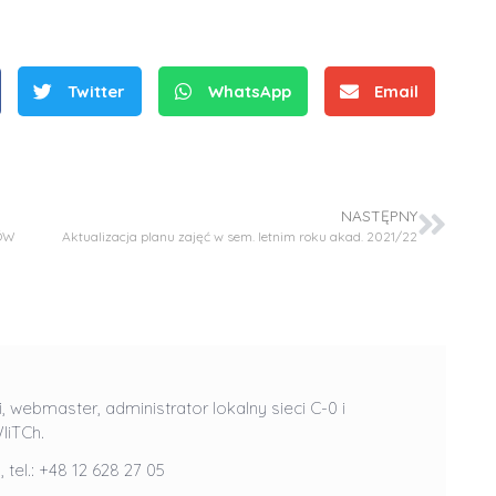
Twitter
WhatsApp
Email
NASTĘPNY
S
ÓW
Aktualizacja planu zajęć w sem. letnim roku akad. 2021/22
r
e
b
r
D
D
n
r
r
e
i
i, webmaster, administrator lokalny sieci C-0 i
i
m
n
IiTCh.
n
e
ż
l
, tel.: +48 12 628 27 05
ż
d
.