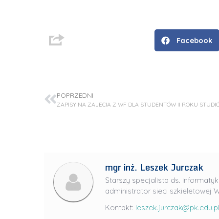
Facebook
POPRZEDNI
ZAPISY NA ZAJECIA Z WF DLA STUDENTÓW II ROKU STUDI
D
r
mgr inż. Leszek Jurczak
i
Starszy specjalista ds. informatyk
n
administrator sieci szkieletowej W
ż
Kontakt:
leszek.jurczak@pk.edu.p
.