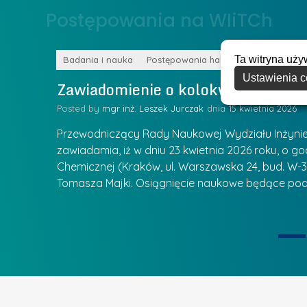
o
Postępowania na WIiTCh
y
w
w
s
Z
Ta witryna uży
k
Badania i nauka
Postępowania habilitacyjne
a
Ustawienia c
a
Zawiadomienie o kolokwium habilit
r
l
z
Posted by
mgr inż. Leszek Jurczak
15 kwietnia 2026
a
ą
u
Przewodniczący Rady Naukowej Wydziału Inżynierii
d
r
zawiadamia, iż w dniu 23 kwietnia 2026 roku, o godz
z
Chemicznej (Kraków, ul. Warszawska 24, bud. W-35
e
ie się
a
Tomasza Majki. Osiągnięcie naukowe będące pod
a
n
t
i
k
u
ą
U
I
c
e
z
t
e