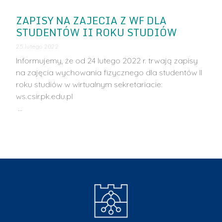
ZAPISY NA ZAJECIA Z WF DLA
STUDENTÓW II ROKU STUDIÓW
25 lutego 2022
Informujemy, że od 24 lutego 2022 r. trwają zapisy
na zajęcia wychowania fizycznego dla studentów II
roku studiów w wirtualnym sekretariacie:
ws.csir.pk.edu.pl
…