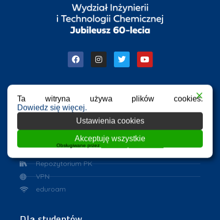
Ta witryna używa plików cookies.
Przydatne linki
Dowiedz się więcej.
Ustawienia cookies
Azure Dev Tools for Teaching
eHMS
Akceptuję wszystkie
Obsługiwane przez
WPLP Compliance Platform
ASAP
Repozytorium PK
VPN
eduroam
Dla studentów