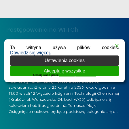
i
m
n
e
ż
d
.
a
Postępowania na WIiTCh
M
l
a
e
r
ne
Badania i nauka
Postępowania habilitacyjne
B
Ta witryna używa plików cookies.
W
Dowiedz się więcej.
i
Zawiadomienie o kolokwium habilitacyjnym - dr
Z
a
inż. Tomasz Majka
i
a
Ustawienia cookies
r
K
Posted by
mgr inż. Leszek Jurczak
15 kwietnia 2026
Po
Akceptuję wszystkie
s
u
Przewodniczący Rady Naukowej Wydziału Inżynierii i
P
Obsługiwane przez
WPLP Compliance Platform
z
Technologii Chemicznej Politechniki Krakowskiej
Te
r
a
zawiadamia, iż w dniu 23 kwietnia 2026 roku, o godzinie
za
a
.
11:00 w sali 12 Wydziału Inżynierii i Technologii Chemicznej
12
w
ń
(Kraków, ul. Warszawska 24, bud. W-35) odbędzie się
(
s
w
s
kolokwium habilitacyjne dr inż. Tomasza Majki.
ko
k
Osiągnięcie naukowe będące podstawą ubiegania się o…
O
k
L
i
a
i
e
z
d