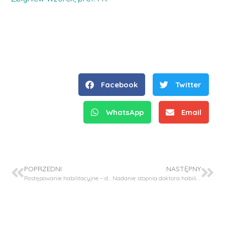
Facebook
Twitter
WhatsApp
Email
POPRZEDNI
NASTĘPNY
Postępowanie habilitacyjne – dr inż. Elżbieta Sikora – recenzje
Nadanie stopnia doktora habilitowanego – dr inż. Szczepan Bednarz