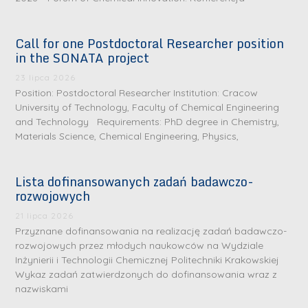
Call for one Postdoctoral Researcher position
in the SONATA project
23 lipca 2026
Position: Postdoctoral Researcher Institution: Cracow
University of Technology, Faculty of Chemical Engineering
and Technology Requirements: PhD degree in Chemistry,
Materials Science, Chemical Engineering, Physics,
Lista dofinansowanych zadań badawczo-
rozwojowych
S
r
21 lipca 2026
e
Przyznane dofinansowania na realizację zadań badawczo-
rozwojowych przez młodych naukowców na Wydziale
b
Inżynierii i Technologii Chemicznej Politechniki Krakowskiej
r
D
Wykaz zadań zatwierdzonych do dofinansowania wraz z
n
nazwiskami
r
e