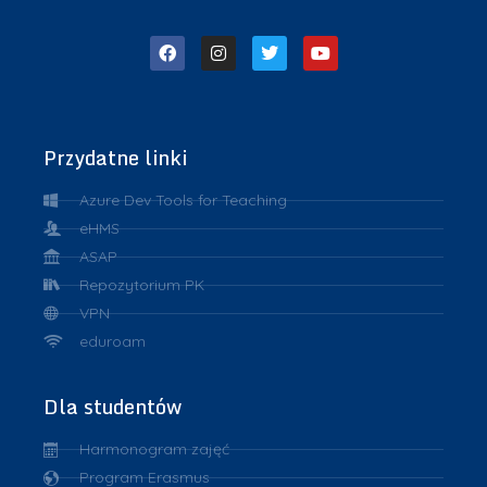
Przydatne linki
Azure Dev Tools for Teaching
eHMS
ASAP
Repozytorium PK
VPN
eduroam
Dla studentów
Harmonogram zajęć
Program Erasmus