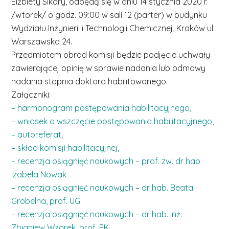
Elżbiety Sikory, odbędą się w dniu 14 stycznia 2020 r.
/wtorek/ o godz. 09:00 w sali 12 (parter) w budynku
Wydziału Inżynierii i Technologii Chemicznej, Kraków ul.
Warszawska 24.
Przedmiotem obrad komisji będzie podjęcie uchwały
zawierającej opinię w sprawie nadania lub odmowy
nadania stopnia doktora habilitowanego.
Załączniki:
– harmonogram postępowania habilitacyjnego,
– wniosek o wszczęcie postępowania habilitacyjnego,
– autoreferat,
– skład komisji habilitacyjnej,
– recenzja osiągnięć naukowych – prof. zw. dr hab.
Izabela Nowak
– recenzja osiągnięć naukowych – dr hab. Beata
Grobelna, prof. UG
– recenzja osiągnięć naukowych – dr hab. inż.
Zbigniew Wzorek, prof. PK