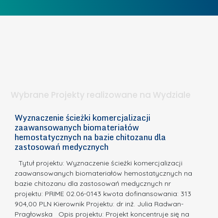
w
o
c
I
b
z
W
i
e
I
e
l
S
t
n
d
a
i
l
.
ą
a
Wybrane Projekty realizowane na Wydziale
I
c
n
h
Wyznaczenie ścieżki komercjalizacji
2
n
zaawansowanych biomateriałów
e
E
o
hemostatycznych na bazie chitozanu dla
m
c
zastosowań medycznych
w
i
a,
d
a
Tytuł projektu: Wyznaczenie ścieżki komercjalizacji
k
c
zaawansowanych biomateriałów hemostatycznych na
ó
bazie chitozanu dla zastosowań medycznych nr
j
w
projektu: PRIME 02.06-0143 kwota dofinansowania: 313
a
z
904,00 PLN Kierownik Projektu: dr inż. Julia Radwan-
.
Pragłowska Opis projektu: Projekt koncentruje się na
P