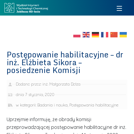
Postępowanie habilitacyjne – dr
inż. Elżbieta Sikora –
posiedzenie Komisji
Dodane przez:
inż. Małgorzata Bełza
dnia
7 stycznia, 2020
w kategorii:
Badania i nauka
,
Postępowania habilitacyjne
Uprzejmie informuję, że obrady komisji
przeprowadzającej postępowanie habilitacyjne dr inż.