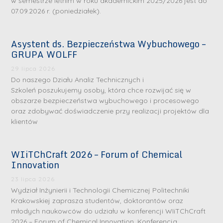
w semestrze letnim w roku akademickim 2025/2026 jest do
07.09.2026 r. (poniedziałek).
Asystent ds. Bezpieczeństwa Wybuchowego –
GRUPA WOLFF
29 lipca 2026
Do naszego Działu Analiz Technicznych i
Szkoleń poszukujemy osoby, która chce rozwijać się w
obszarze bezpieczeństwa wybuchowego i procesowego
oraz zdobywać doświadczenie przy realizacji projektów dla
klientów
WIiTChCraft 2026 – Forum of Chemical
Innovation
23 lipca 2026
Wydział Inżynierii i Technologii Chemicznej Politechniki
Krakowskiej zaprasza studentów, doktorantów oraz
młodych naukowców do udziału w konferencji WIiTChCraft
2026 – Forum of Chemical Innovation. Konferencja