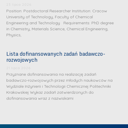
.
a
J
a
23 lipca 2026
M
Position: Postdoctoral Researcher Institution: Cracow
l
u
l
a
University of Technology, Faculty of Chemical
e
l
e
Engineering and Technology Requirements: PhD degree
r
W
i
W
in Chemistry, Materials Science, Chemical Engineering,
i
a
a
a
Physics,
a
r
R
r
K
s
a
s
Lista dofinansowanych zadań badawczo-
u
z
d
z
rozwojowych
r
a
w
a
a
21 lipca 2026
w
a
w
Przyznane dofinansowania na realizację zadań
ń
s
n
s
badawczo-rozwojowych przez młodych naukowców na
s
k
-
k
Wydziale Inżynierii i Technologii Chemicznej Politechniki
k
L
Krakowskiej Wykaz zadań zatwierdzonych do
i
P
i
a
i
dofinansowania wraz z nazwiskami
e
r
e
z
d
j
a
j
n
e
W
g
W
a
r
y
ł
y
g
z