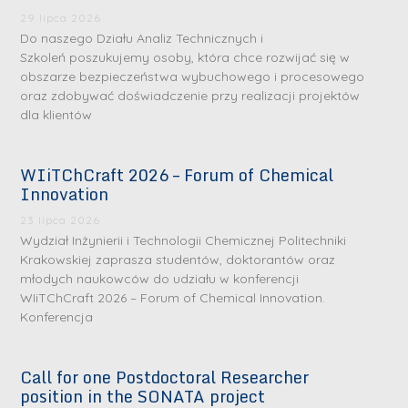
29 lipca 2026
Do naszego Działu Analiz Technicznych i
Szkoleń poszukujemy osoby, która chce rozwijać się w
obszarze bezpieczeństwa wybuchowego i procesowego
oraz zdobywać doświadczenie przy realizacji projektów
dla klientów
WIiTChCraft 2026 – Forum of Chemical
S
S
Innovation
r
r
23 lipca 2026
e
e
Wydział Inżynierii i Technologii Chemicznej Politechniki
b
b
Krakowskiej zaprasza studentów, doktorantów oraz
młodych naukowców do udziału w konferencji
r
D
r
D
WIiTChCraft 2026 – Forum of Chemical Innovation.
n
r
n
r
Konferencja
e
i
e
i
m
n
m
n
Call for one Postdoctoral Researcher
e
ż
e
ż
position in the SONATA project
d
.
d