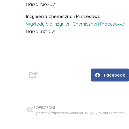
Hasło: bio2021
Inżynieria Chemiczna i Procesowa:
Wykłady dla Inżynierii Chemicznej i Procesowej
Hasło: inz2021
Facebook
D
r
i
POPRZEDNI
n
ż
.