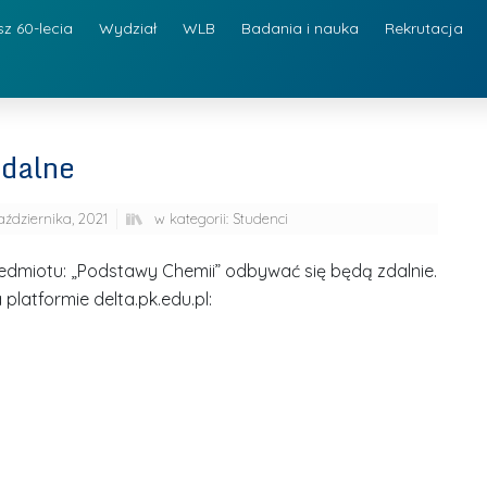
sz 60-lecia
Wydział
WLB
Badania i nauka
Rekrutacja
zdalne
aździernika, 2021
w kategorii:
Studenci
edmiotu: „Podstawy Chemii” odbywać się będą zdalnie.
platformie delta.pk.edu.pl: