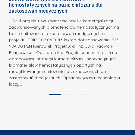
E
o
hemostatycznych na bazie chitozanu dla
m
c
zastosowań medycznych
w
i
a,
d
a
Tytuł projektu: Wyznaczenie ścieżki komercjalizacji
k
c
zaawansowanych biomateriałów hemostatycznych na
ó
bazie chitozanu dla zastosowań medycznych nr
j
w
projektu: PRIME 02.06-0143 kwota dofinansowania: 313
a
z
904,00 PLN Kierownik Projektu: dr inż. Julia Radwan-
.
Pragłowska Opis projektu: Projekt koncentruje się na
P
N
opracowaniu strategii komercjalizacji innowacyjnych
o
biomateriałów hemostatycznych opartych na
a
l
modyfikowanym chitozanie, przeznaczonych do
t
i
zastosowań medycznych. Opracowywana technologia
u
łączy…
t
r
e
a
1
2
c
”
h
n
i
k