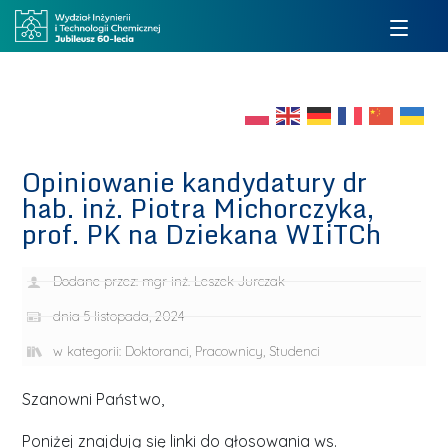
Opiniowanie kandydatury dr
hab. inż. Piotra Michorczyka,
prof. PK na Dziekana WIiTCh
Dodane przez:
mgr inż. Leszek Jurczak
dnia
5 listopada, 2024
w kategorii:
Doktoranci
,
Pracownicy
,
Studenci
Szanowni Państwo,
Poniżej znajdują się linki do głosowania ws.