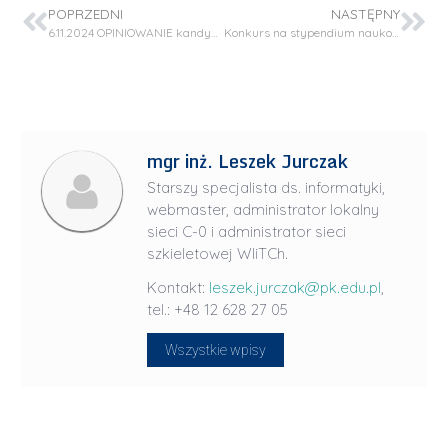
POPRZEDNI
NASTĘPNY
6.11.2024 OPINIOWANIE kandydata na Dziekana WIiTCh
Konkurs na stypendium naukowe dla studenta/doktoranta stypendysty w Projekcie OPUS 26 (NCN)
mgr inż. Leszek Jurczak
Starszy specjalista ds. informatyki,
webmaster, administrator lokalny
sieci C-0 i administrator sieci
szkieletowej WIiTCh.
Kontakt:
leszek.jurczak@pk.edu.pl
,
tel.: +48 12 628 27 05
Wszystkie wpisy