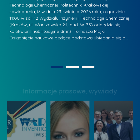
z
Technologii Chemicznej Politechniki Krakowskiej
Te
r
a
zawiadamia, iż w dniu 23 kwietnia 2026 roku, o godzinie
za
a
.
11:00 w sali 12 Wydziału Inżynierii i Technologii Chemicznej
12
w
ń
(Kraków, ul. Warszawska 24, bud. W-35) odbędzie się
(
s
w
s
kolokwium habilitacyjne dr inż. Tomasza Majki.
ko
k
Osiągnięcie naukowe będące podstawą ubiegania się o…
O
k
L
i
a
i
e
z
d
j
n
e
W
1
2
a
r
y
g
z
s
r
y
Informacje prasowe, wywiady
t
o
w
a
d
Z
w
ą
a
y
k
r
W
o
z
y
n
ą