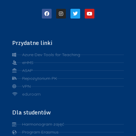
Przydatne linki
Azure Dev Tools for Teaching
eHMS
ASAP
Repozytorium PK
VPN
eduroam
Dla studentów
Harmonogram zajęć
Program Erasmus