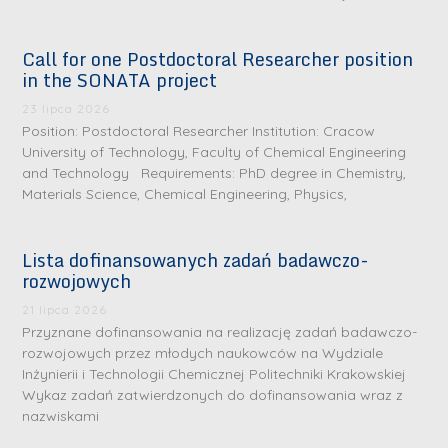
Call for one Postdoctoral Researcher position
in the SONATA project
23 lipca 2026
Position: Postdoctoral Researcher Institution: Cracow
University of Technology, Faculty of Chemical Engineering
and Technology Requirements: PhD degree in Chemistry,
Materials Science, Chemical Engineering, Physics,
Lista dofinansowanych zadań badawczo-
rozwojowych
21 lipca 2026
Przyznane dofinansowania na realizację zadań badawczo-
rozwojowych przez młodych naukowców na Wydziale
Inżynierii i Technologii Chemicznej Politechniki Krakowskiej
D
D
Wykaz zadań zatwierdzonych do dofinansowania wraz z
r
nazwiskami
r
i