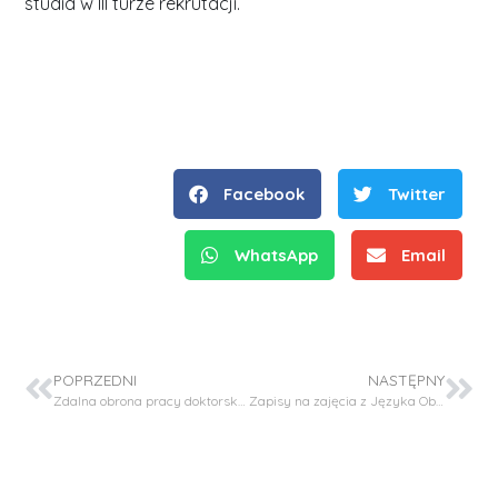
studia w III turze rekrutacji.
Facebook
Twitter
WhatsApp
Email
POPRZEDNI
NASTĘPNY
Zdalna obrona pracy doktorskiej – mgr inż. Adrian Ciesielski
Zapisy na zajęcia z Języka Obcego – I rok