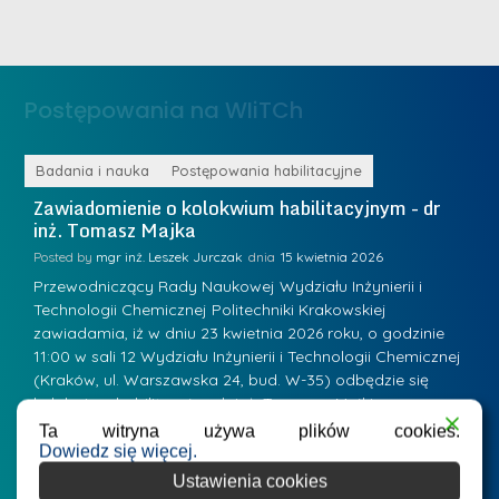
i
n
n
ż
ż
.
.
J
Postępowania na WIiTCh
M
u
a
l
r
ne
Badania i nauka
Postępowania habilitacyjne
B
i
i
Zawiadomienie o kolokwium habilitacyjnym - dr
Z
a
inż. Tomasz Majka
i
a
R
K
Posted by
mgr inż. Leszek Jurczak
15 kwietnia 2026
Po
a
u
Przewodniczący Rady Naukowej Wydziału Inżynierii i
P
d
Technologii Chemicznej Politechniki Krakowskiej
Te
r
w
zawiadamia, iż w dniu 23 kwietnia 2026 roku, o godzinie
za
a
.
11:00 w sali 12 Wydziału Inżynierii i Technologii Chemicznej
12
a
ń
(Kraków, ul. Warszawska 24, bud. W-35) odbędzie się
(
n
w
s
kolokwium habilitacyjne dr inż. Tomasza Majki.
ko
-
Osiągnięcie naukowe będące podstawą ubiegania się o…
O
Ta witryna używa plików cookies.
k
L
P
Dowiedz się więcej.
a
i
r
Ustawienia cookies
z
d