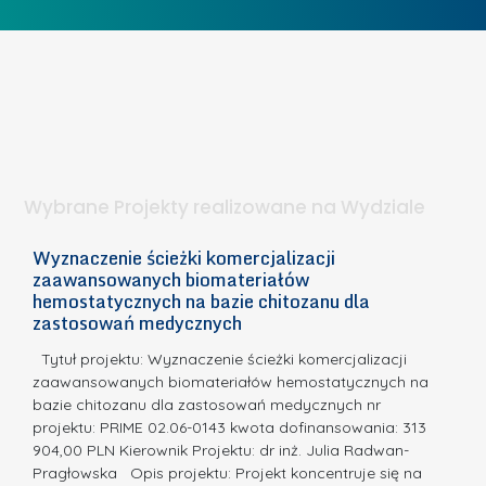
I
o
c
e
b
z
t
i
e
a
e
l
p
t
n
u
a
i
k
.
ą
o
Wybrane Projekty realizowane na Wydziale
I
n
n
k
Wyznaczenie ścieżki komercjalizacji
2
n
zaawansowanych biomateriałów
u
E
o
hemostatycznych na bazie chitozanu dla
r
c
zastosowań medycznych
w
s
a,
d
a
Tytuł projektu: Wyznaczenie ścieżki komercjalizacji
u
c
zaawansowanych biomateriałów hemostatycznych na
o
bazie chitozanu dla zastosowań medycznych nr
j
N
projektu: PRIME 02.06-0143 kwota dofinansowania: 313
a
a
904,00 PLN Kierownik Projektu: dr inż. Julia Radwan-
.
Pragłowska Opis projektu: Projekt koncentruje się na
g