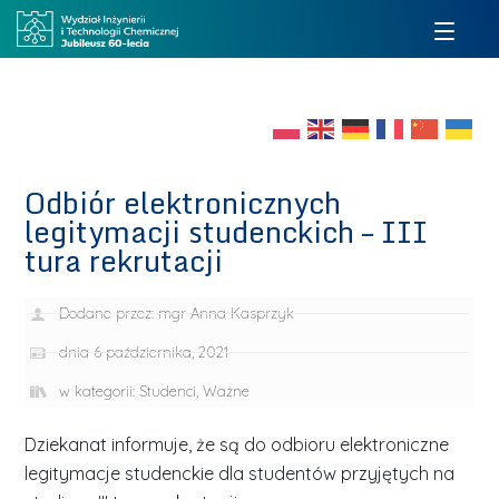
Odbiór elektronicznych
legitymacji studenckich – III
tura rekrutacji
Dodane przez:
mgr Anna Kasprzyk
dnia
6 października, 2021
w kategorii:
Studenci
,
Ważne
Dziekanat informuje, że są do odbioru elektroniczne
legitymacje studenckie dla studentów przyjętych na