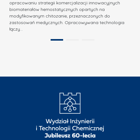
N
opracowaniu strategii komercjalizacji innowacyjnych
r
biomateriałów hemostatycznych opartych na
a
o
modyfikowanym chitozanie, przeznaczonych do
t
d
zastosowań medycznych. Opracowywana technologia
u
łączy…
ę
r
A
a
1
2
B
”
B