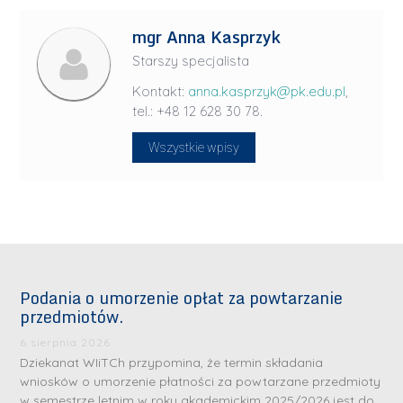
mgr Anna Kasprzyk
Starszy specjalista
Kontakt:
anna.kasprzyk@pk.edu.pl
,
tel.: +48 12 628 30 78.
Wszystkie wpisy
Podania o umorzenie opłat za powtarzanie
przedmiotów.
6 sierpnia 2026
Dziekanat WIiTCh przypomina, że termin składania
wniosków o umorzenie płatności za powtarzane przedmioty
w semestrze letnim w roku akademickim 2025/2026 jest do