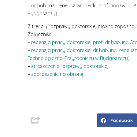
– dr hab. inż. Ireneusz Grubecki, prof. nadzw. U
Bydgoszczy)
Z treścią rozprawy doktorskiej można zapoznać s
Załączniki:
–
recenzja pracy doktorskiej prof. dr hab. inż. 
–
recenzja pracy doktorskiej dr hab. inż. Ireneus
Technologiczno-Przyrodniczy w Bydgoszczy)
–
streszczenie rozprawy doktorskiej,
–
zaproszenie na obronę.
D
r
i
n
Facebook
ż
.