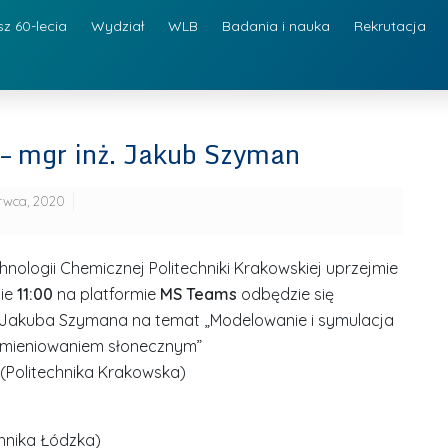
sz 60-lecia
Wydział
WLB
Badania i nauka
Rekrutacja
 – mgr inż. Jakub Szyman
erwca, 2020
hnologii Chemicznej Politechniki Krakowskiej uprzejmie
ie
11:00
na platformie
MS Teams
odbędzie się
. Jakuba Szymana na temat „Modelowanie i symulacja
omieniowaniem słonecznym”
 (Politechnika Krakowska)
chnika Łódzka)