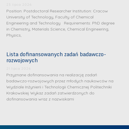
.
a
J
a
23 lipca 2026
M
Position: Postdoctoral Researcher Institution: Cracow
l
u
l
a
University of Technology, Faculty of Chemical
e
l
e
Engineering and Technology Requirements: PhD degree
r
W
i
W
in Chemistry, Materials Science, Chemical Engineering,
i
a
a
a
Physics,
a
r
R
r
K
s
a
s
Lista dofinansowanych zadań badawczo-
u
z
d
z
rozwojowych
r
a
w
a
a
21 lipca 2026
w
a
w
Przyznane dofinansowania na realizację zadań
ń
s
n
s
badawczo-rozwojowych przez młodych naukowców na
s
k
-
k
Wydziale Inżynierii i Technologii Chemicznej Politechniki
k
L
Krakowskiej Wykaz zadań zatwierdzonych do
i
P
i
a
i
dofinansowania wraz z nazwiskami
e
r
e
z
d
j
a
j
n
e
W
g
W
a
r
y
ł
y
g
z