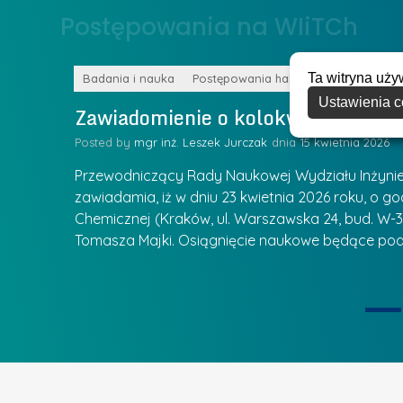
o
Postępowania na WIiTCh
y
w
w
s
Z
Ta witryna uży
k
Badania i nauka
Postępowania habilitacyjne
a
Ustawienia c
a
Zawiadomienie o kolokwium habilit
r
l
z
Posted by
mgr inż. Leszek Jurczak
15 kwietnia 2026
a
ą
u
Przewodniczący Rady Naukowej Wydziału Inżynierii
d
r
zawiadamia, iż w dniu 23 kwietnia 2026 roku, o godz
z
Chemicznej (Kraków, ul. Warszawska 24, bud. W-35
e
ie się
a
Tomasza Majki. Osiągnięcie naukowe będące pod
a
n
t
i
k
u
ą
U
I
c
e
z
t
e