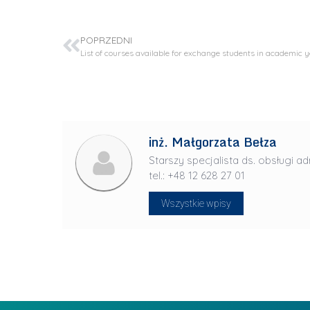
J
u
POPRZEDNI
l
i
a
R
a
d
inż. Małgorzata Bełza
w
Starszy specjalista ds. obsługi ad
a
tel.: +48 12 628 27 01
n
Wszystkie wpisy
-
L
P
i
r
d
a
e
g
r
ł
z