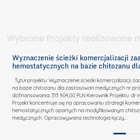
I
a
e
l
S
p
t
n
d
u
a
i
l
k
.
ą
a
o
Wybrane Projekty realizowane 
I
c
n
n
h
k
n
Wyznaczenie ścieżki komercjalizacji 
e
u
o
hemostatycznych na bazie chitozanu d
m
r
w
i
s
a
Tytuł projektu: Wyznaczenie ścieżki komercjalizacji
k
u
c
na bazie chitozanu dla zastosowań medycznych nr proj
ó
o
j
dofinansowania: 313 904,00 PLN Kierownik Projektu: dr 
w
N
Projekt koncentruje się na opracowaniu strategii kome
a
z
a
hemostatycznych opartych na modyfikowanym chitoz
.
P
g
medycznych. Opracowywana technologia łączy…
N
o
r
a
l
o
t