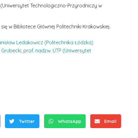
TP (Uniwersytet Technologiczno-Przyrodniczy w
ię w Bibliotece Głównej Politechniki Krakowskiej.
Stanisław Ledakowicz (Politechnika Łódzka)
z Grubecki, prof. nadzw. UTP (Uniwersytet
S
r
e
b
r
D
D
n
r
r
e
i
i
m
n
Twitter
WhatsApp
Email
n
e
ż
ż
d
.