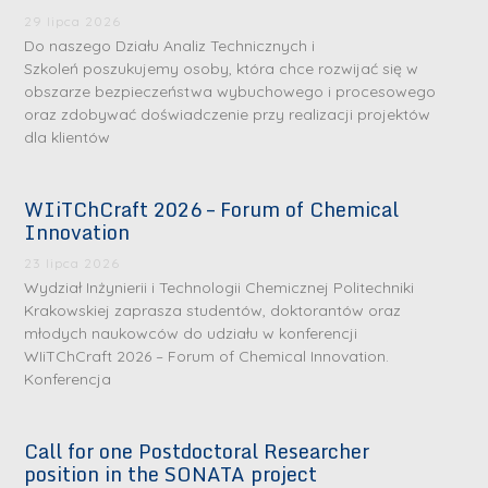
29 lipca 2026
Do naszego Działu Analiz Technicznych i
Szkoleń poszukujemy osoby, która chce rozwijać się w
obszarze bezpieczeństwa wybuchowego i procesowego
oraz zdobywać doświadczenie przy realizacji projektów
dla klientów
WIiTChCraft 2026 – Forum of Chemical
S
S
Innovation
r
r
23 lipca 2026
e
e
Wydział Inżynierii i Technologii Chemicznej Politechniki
b
b
Krakowskiej zaprasza studentów, doktorantów oraz
młodych naukowców do udziału w konferencji
r
D
r
D
WIiTChCraft 2026 – Forum of Chemical Innovation.
n
r
n
r
Konferencja
e
i
e
i
m
n
m
n
Call for one Postdoctoral Researcher
e
ż
e
ż
position in the SONATA project
d
.
d