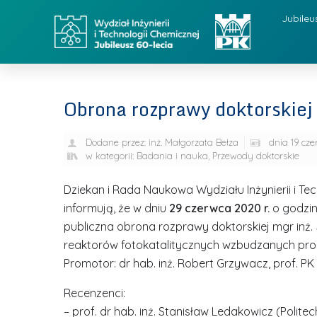
Jubileu
Obrona rozprawy doktorskiej
Dodane przez:
inż. Małgorzata Bełza
dnia
19 cz
w kategorii:
Badania i nauka
,
Przewody doktorskie
Dziekan i Rada Naukowa Wydziału Inżynierii i Tec
informują, że w dniu
29 czerwca 2020 r.
o godzin
publiczna obrona rozprawy doktorskiej mgr inż
reaktorów fotokatalitycznych wzbudzanych pr
Promotor: dr hab. inż. Robert Grzywacz, prof. PK
Recenzenci:
– prof. dr hab. inż. Stanisław Ledakowicz (Polite