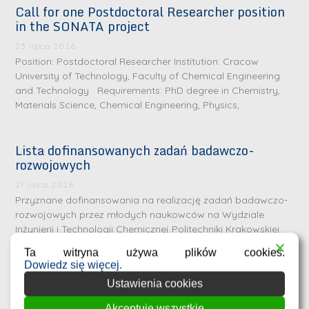
Call for one Postdoctoral Researcher position
in the SONATA project
23 lipca 2026
Position: Postdoctoral Researcher Institution: Cracow
University of Technology, Faculty of Chemical Engineering
and Technology Requirements: PhD degree in Chemistry,
Materials Science, Chemical Engineering, Physics,
Lista dofinansowanych zadań badawczo-
rozwojowych
S
r
21 lipca 2026
e
Przyznane dofinansowania na realizację zadań badawczo-
rozwojowych przez młodych naukowców na Wydziale
b
Inżynierii i Technologii Chemicznej Politechniki Krakowskiej
r
D
Wykaz zadań zatwierdzonych do dofinansowania wraz z
n
Ta witryna używa plików cookies.
nazwiskami
r
Dowiedz się więcej.
e
i
Ustawienia cookies
m
n
e
Akceptuję wszystkie