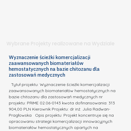
W
i
e
I
e
l
S
t
n
d
a
i
l
.
ą
a
Wybrane Projekty realizowane na Wydziale
I
c
n
h
Wyznaczenie ścieżki komercjalizacji
2
n
zaawansowanych biomateriałów
e
E
o
hemostatycznych na bazie chitozanu dla
m
c
zastosowań medycznych
w
i
a,
d
a
Tytuł projektu: Wyznaczenie ścieżki komercjalizacji
k
c
zaawansowanych biomateriałów hemostatycznych na
ó
bazie chitozanu dla zastosowań medycznych nr
j
w
projektu: PRIME 02.06-0143 kwota dofinansowania: 313
a
z
904,00 PLN Kierownik Projektu: dr inż. Julia Radwan-
.
Pragłowska Opis projektu: Projekt koncentruje się na
P
N
opracowaniu strategii komercjalizacji innowacyjnych
o
biomateriałów hemostatycznych opartych na
a