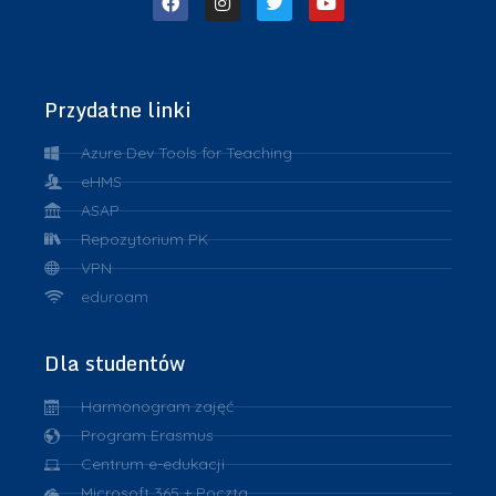
Przydatne linki
Azure Dev Tools for Teaching
eHMS
ASAP
Repozytorium PK
VPN
eduroam
Dla studentów
Harmonogram zajęć
Program Erasmus
Centrum e-edukacji
Microsoft 365 + Poczta