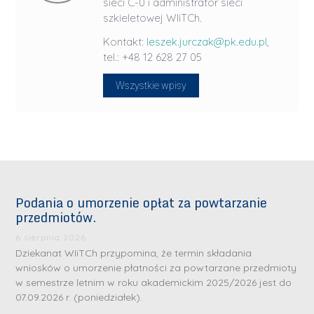
sieci C-0 i administrator sieci
szkieletowej WIiTCh.
Kontakt:
leszek.jurczak@pk.edu.pl
,
tel.: +48 12 628 27 05
Wszystkie wpisy
Podania o umorzenie opłat za powtarzanie
przedmiotów.
6 sierpnia 2026
Dziekanat WIiTCh przypomina, że termin składania
wniosków o umorzenie płatności za powtarzane przedmioty
w semestrze letnim w roku akademickim 2025/2026 jest do
07.09.2026 r. (poniedziałek).