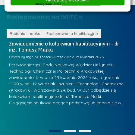
ż
Obsługiwane przez
WPLP Compliance Platform
d
.
a
Postępowania na WIiTCh
M
l
a
e
r
ne
Badania i nauka
Postępowania habilitacyjne
B
W
i
Zawiadomienie o kolokwium habilitacyjnym - dr
Z
a
inż. Tomasz Majka
i
a
r
K
Posted by
mgr inż. Leszek Jurczak
15 kwietnia 2026
Po
s
u
Przewodniczący Rady Naukowej Wydziału Inżynierii i
P
z
Technologii Chemicznej Politechniki Krakowskiej
Te
r
a
zawiadamia, iż w dniu 23 kwietnia 2026 roku, o godzinie
za
a
.
11:00 w sali 12 Wydziału Inżynierii i Technologii Chemicznej
12
w
ń
(Kraków, ul. Warszawska 24, bud. W-35) odbędzie się
(
s
w
s
kolokwium habilitacyjne dr inż. Tomasza Majki.
ko
k
Osiągnięcie naukowe będące podstawą ubiegania się o…
O
k
L
i
a
i
e
z
d
j
n
e
W
1
2