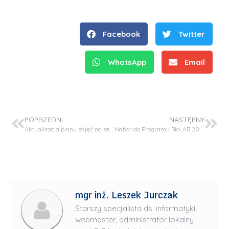
Facebook
Twitter
WhatsApp
Email
POPRZEDNI
NASTĘPNY
Aktualizacja planu zajęć na sem. zimowy roku akad. 2021/22
Nabór do Programu BioLAB 2022-23
mgr inż. Leszek Jurczak
Starszy specjalista ds. informatyki,
webmaster, administrator lokalny