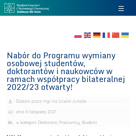
Nabór do Programu wymiany
osobowej studentów,
doktorantów i naukowców w
ramach współpracy bilateralnej
2022/23 otwarty!
Dodane przez:
mgr inż. Leszek Jurczak
dnia
8 listopada, 2021
w kategorii:
Doktoranci
,
Pracownicy
,
Studenci