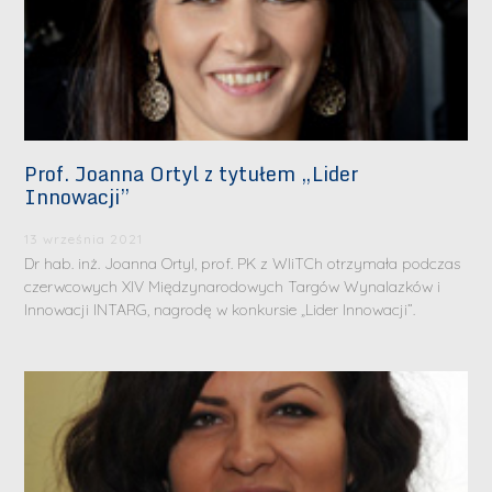
Prof. Joanna Ortyl z tytułem „Lider
Innowacji”
13 września 2021
Dr hab. inż. Joanna Ortyl, prof. PK z WIiTCh otrzymała podczas
czerwcowych XIV Międzynarodowych Targów Wynalazków i
Innowacji INTARG, nagrodę w konkursie „Lider Innowacji”.