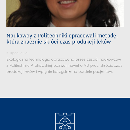
Naukowcy z Politechniki opracowali metodę,
która znacznie skróci czas produkcji leków
5 lipca 2021
Ekologiczna technologia opracowana przez zespół naukowców
z Politechniki Krakowskiej pozwoli nawet o 90 proc. skrócić czas
produkcji leków i wpłynie korzystnie na portfele pacjentów.