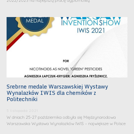
2022/2023 na najlepszą pracę dyplomową.
Srebrne medale Warszawskiej Wystawy
Wynalazków IWIS dla chemików z
Politechniki
5 listopada 2021
W dniach 25-27 października odbyła się Międzynarodowa
Warszawska Wystawa Wynalazków IWIS – największe w Polsce