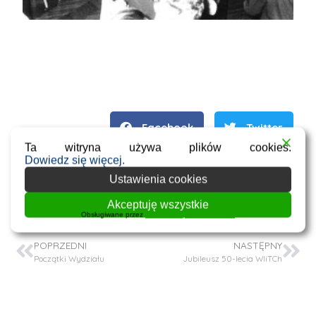
Facebook
Twitter
Ta witryna używa plików cookies.
Dowiedz się więcej.
WhatsApp
Email
Ustawienia cookies
Akceptuję wszystkie
Obsługiwane przez
WPLP Compliance Platform
POPRZEDNI
NASTĘPNY
Początki Wydziału
Jubileusz 50-lecia WIiTCh