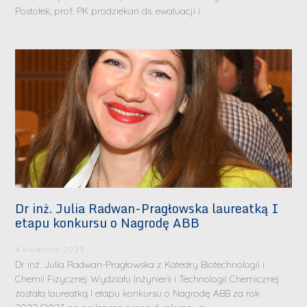
Postołek, prof. PK prodziekan ds. ewaluacji i
Dr inż. Julia Radwan-Pragłowska laureatką I
etapu konkursu o Nagrodę ABB
4 kwietnia 2023
Dr inż. Julia Radwan-Pragłowska z Katedry Biotechnologii i
Chemii Fizycznej Wydziału Inżynierii i Technologii Chemicznej
została laureatką I etapu konkursu o Nagrodę ABB za rok