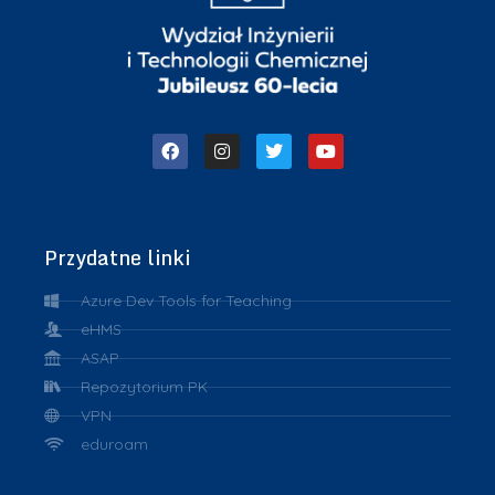
Przydatne linki
Azure Dev Tools for Teaching
eHMS
ASAP
Repozytorium PK
VPN
eduroam