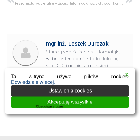
Przedmioty wybieralne – Biotechnologia – wyniki kwalifikacji
Informacja ws. aktywacji kont Microsoft 365 Education Online
mgr inż. Leszek Jurczak
Starszy specjalista ds. informatyki,
webmaster, administrator lokalny
sieci C-0 i administrator sieci
szkieletowej WIiTCh.
Ta witryna używa plików cookies.
Dowiedz się więcej.
Kontakt:
leszek.jurczak@pk.edu.pl
,
tel.: +48 12 628 27 05
Ustawienia cookies
Akceptuję wszystkie
Wszystkie wpisy
Obsługiwane przez
WPLP Compliance Platform