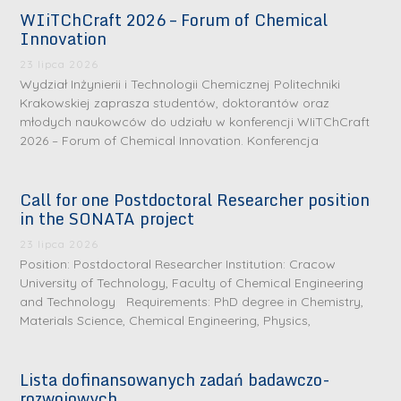
WIiTChCraft 2026 – Forum of Chemical
Innovation
23 lipca 2026
Wydział Inżynierii i Technologii Chemicznej Politechniki
Krakowskiej zaprasza studentów, doktorantów oraz
młodych naukowców do udziału w konferencji WIiTChCraft
2026 – Forum of Chemical Innovation. Konferencja
Call for one Postdoctoral Researcher position
in the SONATA project
23 lipca 2026
Position: Postdoctoral Researcher Institution: Cracow
University of Technology, Faculty of Chemical Engineering
and Technology Requirements: PhD degree in Chemistry,
Materials Science, Chemical Engineering, Physics,
Lista dofinansowanych zadań badawczo-
rozwojowych
S