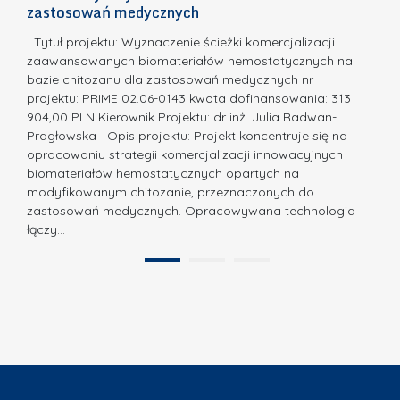
m
c
zastosowań medycznych
w
i
a,
d
a
Tytuł projektu: Wyznaczenie ścieżki komercjalizacji
k
c
zaawansowanych biomateriałów hemostatycznych na
ó
bazie chitozanu dla zastosowań medycznych nr
j
w
projektu: PRIME 02.06-0143 kwota dofinansowania: 313
a
z
904,00 PLN Kierownik Projektu: dr inż. Julia Radwan-
.
Pragłowska Opis projektu: Projekt koncentruje się na
P
N
opracowaniu strategii komercjalizacji innowacyjnych
o
biomateriałów hemostatycznych opartych na
a
l
modyfikowanym chitozanie, przeznaczonych do
t
i
zastosowań medycznych. Opracowywana technologia
u
łączy…
t
r
e
a
1
2
c
”
h
n
i
k
i