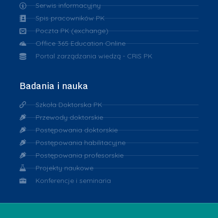
Serwis informacyjny
Spis pracowników PK
Poczta PK (exchange)
Office 365 Education Online
Portal zarządzania wiedzą - CRIS PK
Badania i nauka
Szkoła Doktorska PK
Przewody doktorskie
Postępowania doktorskie
Postępowania habilitacyjne
Postępowania profesorskie
Projekty naukowe
Konferencje i seminaria