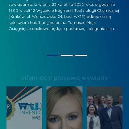
r
a
zawiadamia, iż w dniu 23 kwietnia 2026 roku, o godzinie
za
a
.
11:00 w sali 12 Wydziału Inżynierii i Technologii Chemicznej
12
w
ń
(Kraków, ul. Warszawska 24, bud. W-35) odbędzie się
(
s
w
s
kolokwium habilitacyjne dr inż. Tomasza Majki.
ko
k
Osiągnięcie naukowe będące podstawą ubiegania się o…
O
k
L
i
a
i
e
z
d
j
n
e
W
1
2
a
r
y
g
z
s
r
y
Informacje prasowe, wywiady
t
o
w
a
d
Z
w
ą
a
y
k
r
W
o
z
y
n
ą
n
k
d