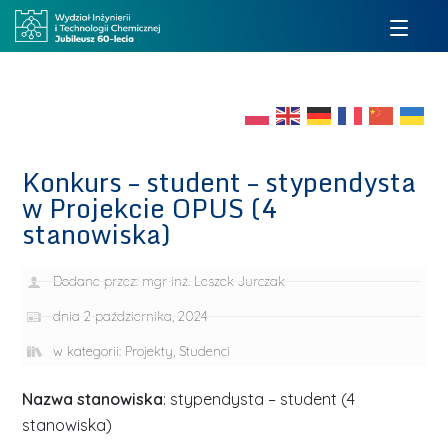
Konkurs – student – stypendysta
w Projekcie OPUS (4
stanowiska)
Dodane przez:
mgr inż. Leszek Jurczak
dnia
2 października, 2024
w kategorii:
Projekty
,
Studenci
Nazwa stanowiska
: stypendysta – student (4
stanowiska)