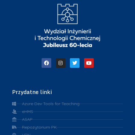
Przydatne linki
Azure Dev Tools for Teaching
eHMS
ASAP
Repozytorium PK
VPN