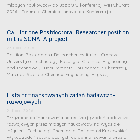
młodych naukowców do udziału w konferencji WIiTChCraft
2026 – Forum of Chemical Innovation. Konferencja
Call for one Postdoctoral Researcher position
in the SONATA project
23 lipca 2026
Position: Postdoctoral Researcher Institution: Cracow
University of Technology, Faculty of Chemical Engineering
and Technology Requirements: PhD degree in Chemistry,
Materials Science, Chemical Engineering, Physics,
Lista dofinansowanych zadań badawczo-
rozwojowych
21 lipca 2026
Przyznane dofinansowania na realizację zadań badawczo-
rozwojowych przez młodych naukowców na Wydziale
Inżynierii i Technologii Chemicznej Politechniki Krakowskiej
D
D
Wykaz zadań zatwierdzonych do dofinansowania wraz z