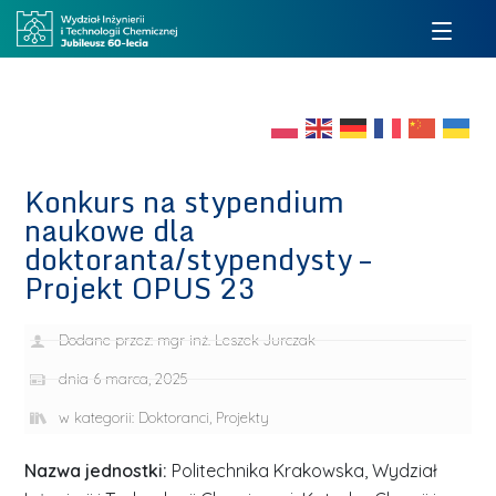
Konkurs na stypendium
naukowe dla
doktoranta/stypendysty –
Projekt OPUS 23
Dodane przez:
mgr inż. Leszek Jurczak
dnia
6 marca, 2025
w kategorii:
Doktoranci
,
Projekty
Nazwa jednostki:
Politechnika Krakowska, Wydział