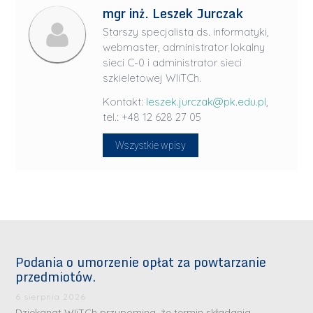
mgr inż. Leszek Jurczak
Starszy specjalista ds. informatyki,
webmaster, administrator lokalny
sieci C-0 i administrator sieci
szkieletowej WIiTCh.
Kontakt:
leszek.jurczak@pk.edu.pl
,
tel.: +48 12 628 27 05
Wszystkie wpisy
Podania o umorzenie opłat za powtarzanie
przedmiotów.
6 sierpnia 2026
Dziekanat WIiTCh przypomina, że termin składania