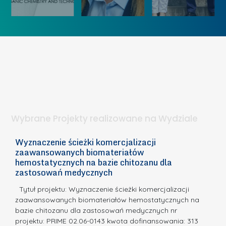
„
u
ą
K
U
I
o
c
e
b
z
t
i
e
a
e
l
p
t
n
u
a
i
k
.
ą
o
Wybrane Projekty realizowane na Wydziale
I
n
n
k
Wyznaczenie ścieżki komercjalizacji
2
n
zaawansowanych biomateriałów
u
E
o
hemostatycznych na bazie chitozanu dla
r
c
zastosowań medycznych
w
s
a,
d
a
Tytuł projektu: Wyznaczenie ścieżki komercjalizacji
u
c
zaawansowanych biomateriałów hemostatycznych na
o
bazie chitozanu dla zastosowań medycznych nr
j
N
projektu: PRIME 02.06-0143 kwota dofinansowania: 313