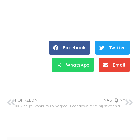
Facebook
Twitter
WhatsApp
Email
POPRZEDNI
NASTĘPNY
XXIV edycji konkursu o Nagrodę im. Profesora Zbigniewa Engela
Dodatkowe terminy szkolenia bibliotecznego dla studentów I roku II stopnia.