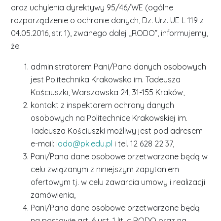
oraz uchylenia dyrektywy 95/46/WE (ogólne
rozporządzenie o ochronie danych, Dz. Urz. UE L 119 z
04.05.2016, str. 1), zwanego dalej „RODO”, informujemy,
że:
administratorem Pani/Pana danych osobowych
jest Politechnika Krakowska im. Tadeusza
Kościuszki, Warszawska 24, 31-155 Kraków,
kontakt z inspektorem ochrony danych
osobowych na Politechnice Krakowskiej im.
Tadeusza Kościuszki możliwy jest pod adresem
e-mail:
iodo@pk.edu.pl
i tel. 12 628 22 37,
Pani/Pana dane osobowe przetwarzane będą w
celu związanym z niniejszym zapytaniem
ofertowym tj. w celu zawarcia umowy i realizacji
zamówienia,
Pani/Pana dane osobowe przetwarzane będą
na postawie art. 6 ust. 1 lit. c RODO oraz na