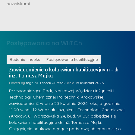
r
nazwiskami
r
i
i
n
n
ż
ż
.
.
J
Postępowania na WIiTCh
M
u
a
l
r
ne
Badania i nauka
Postępowania habilitacyjne
B
i
i
Zawiadomienie o kolokwium habilitacyjnym - dr
Z
a
inż. Tomasz Majka
i
a
R
K
Posted by
mgr inż. Leszek Jurczak
15 kwietnia 2026
Po
a
u
Przewodniczący Rady Naukowej Wydziału Inżynierii i
P
d
Technologii Chemicznej Politechniki Krakowskiej
Te
r
w
zawiadamia, iż w dniu 23 kwietnia 2026 roku, o godzinie
za
a
.
11:00 w sali 12 Wydziału Inżynierii i Technologii Chemicznej
12
a
ń
(Kraków, ul. Warszawska 24, bud. W-35) odbędzie się
(
n
w
s
kolokwium habilitacyjne dr inż. Tomasza Majki.
ko
-
Osiągnięcie naukowe będące podstawą ubiegania się o…
O
k
L
P