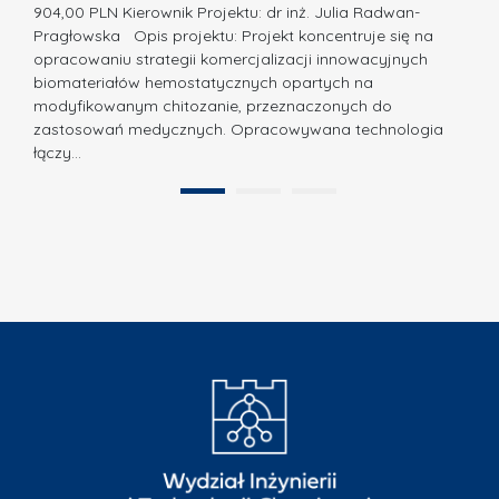
a
a
904,00 PLN Kierownik Projektu: dr inż. Julia Radwan-
.
Pragłowska Opis projektu: Projekt koncentruje się na
g
N
opracowaniu strategii komercjalizacji innowacyjnych
r
biomateriałów hemostatycznych opartych na
a
o
modyfikowanym chitozanie, przeznaczonych do
t
d
zastosowań medycznych. Opracowywana technologia
u
łączy…
ę
r
A
a
1
2
B
”
B