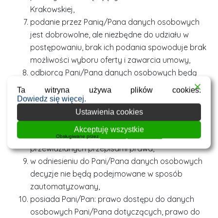
Krakowskiej,
podanie przez Panią/Pana danych osobowych
jest dobrowolne, ale niezbędne do udziału w
postępowaniu, brak ich podania spowoduje brak
możliwości wyboru oferty i zawarcia umowy,
odbiorcą Pani/Pana danych osobowych będą
upoważnieni pracownicy uczelni oraz osoby lub
Ta witryna używa plików cookies.
podmioty, którym udostępniona będzie
Dowiedz się więcej.
dokumentacja postępowania zgodnie z
Ustawienia cookies
Zarządzeniem Rektora 67 z dnia 22 grudnia 2016
Akceptuję wszystkie
r., z późn. zm. oraz w przypadkach
Obsługiwane przez
WPLP Compliance Platform
przewidzianych przepisami prawa,
w odniesieniu do Pani/Pana danych osobowych
decyzje nie będą podejmowane w sposób
zautomatyzowany,
posiada Pani/Pan: prawo dostępu do danych
osobowych Pani/Pana dotyczących, prawo do