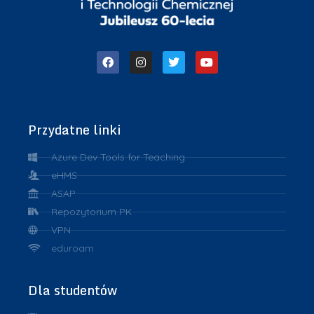
Przydatne linki
Azure Dev Tools for Teaching
eHMS
ASAP
Repozytorium PK
VPN
eduroam
Dla studentów