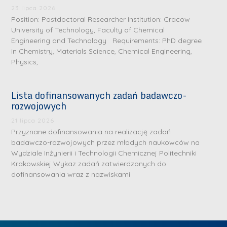
.
a
J
a
23 lipca 2026
M
Position: Postdoctoral Researcher Institution: Cracow
l
u
l
a
University of Technology, Faculty of Chemical
e
l
e
Engineering and Technology Requirements: PhD degree
r
W
i
W
in Chemistry, Materials Science, Chemical Engineering,
i
a
a
a
Physics,
a
r
R
r
K
s
a
s
Lista dofinansowanych zadań badawczo-
u
z
d
z
rozwojowych
r
a
w
a
a
21 lipca 2026
w
a
w
Przyznane dofinansowania na realizację zadań
ń
s
n
s
badawczo-rozwojowych przez młodych naukowców na
s
k
-
k
Wydziale Inżynierii i Technologii Chemicznej Politechniki
k
L
Krakowskiej Wykaz zadań zatwierdzonych do
i
P
i
a
i
dofinansowania wraz z nazwiskami
e
r
e
z
d
j
a
j
n
e
W
g
W
a
r
y
ł
y
g
z