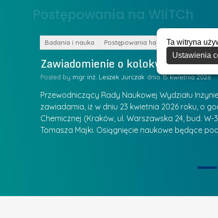
o
Postępowania na WIiTCh
y
w
w
s
Z
Ta witryna uży
k
Badania i nauka
Postępowania habilitacyjne
a
Ustawienia c
a
Zawiadomienie o kolokwium habilit
r
l
z
Posted by
mgr inż. Leszek Jurczak
15 kwietnia 2026
a
ą
u
Przewodniczący Rady Naukowej Wydziału Inżynierii
d
r
zawiadamia, iż w dniu 23 kwietnia 2026 roku, o godz
z
Chemicznej (Kraków, ul. Warszawska 24, bud. W-35
e
ie się
a
Tomasza Majki. Osiągnięcie naukowe będące pod
a
n
t
i
k
u
ą
U
I
c
e
z
t
e