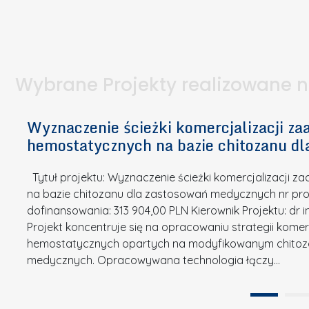
I
a
e
l
S
p
t
n
d
u
a
i
l
k
.
ą
a
o
Wybrane Projekty realizowane 
I
c
n
n
h
k
n
Wyznaczenie ścieżki komercjalizacji 
e
u
o
hemostatycznych na bazie chitozanu d
m
r
w
i
s
a
Tytuł projektu: Wyznaczenie ścieżki komercjalizacji
k
u
c
na bazie chitozanu dla zastosowań medycznych nr proj
ó
o
j
dofinansowania: 313 904,00 PLN Kierownik Projektu: dr 
w
N
Projekt koncentruje się na opracowaniu strategii kome
a
z
a
hemostatycznych opartych na modyfikowanym chitoz
.
P
g
medycznych. Opracowywana technologia łączy…
N
o
r
a
l
o
t