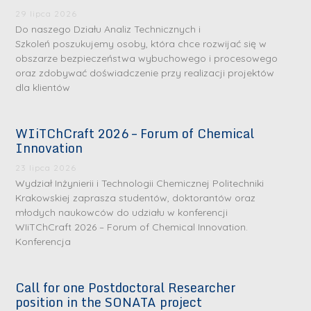
29 lipca 2026
Do naszego Działu Analiz Technicznych i
Szkoleń poszukujemy osoby, która chce rozwijać się w
obszarze bezpieczeństwa wybuchowego i procesowego
oraz zdobywać doświadczenie przy realizacji projektów
dla klientów
WIiTChCraft 2026 – Forum of Chemical
S
S
Innovation
r
r
23 lipca 2026
e
e
Wydział Inżynierii i Technologii Chemicznej Politechniki
b
b
Krakowskiej zaprasza studentów, doktorantów oraz
młodych naukowców do udziału w konferencji
r
D
r
D
WIiTChCraft 2026 – Forum of Chemical Innovation.
n
r
n
r
Konferencja
e
i
e
i
m
n
m
n
Call for one Postdoctoral Researcher
e
ż
e
ż
position in the SONATA project
d
.
d