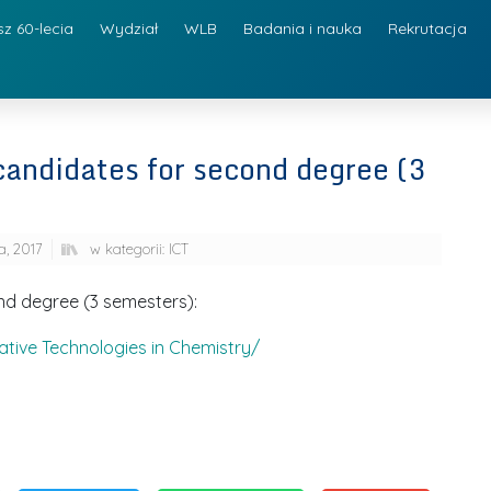
sz 60-lecia
Wydział
WLB
Badania i nauka
Rekrutacja
candidates for second degree (3
a, 2017
w kategorii:
ICT
nd degree (3 semesters):
tive Technologies in Chemistry/