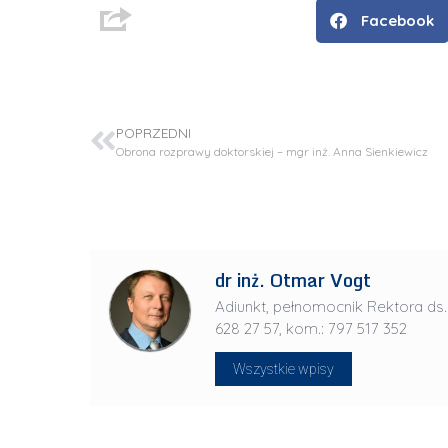
Facebook
POPRZEDNI
Obrona rozprawy doktorskiej – mgr inż. Anna Sienkiewicz
dr inż. Otmar Vogt
Adiunkt, pełnomocnik Rektora ds.
D
628 27 57, kom.: 797 517 352
r
i
Wszystkie wpisy
n
ż
.