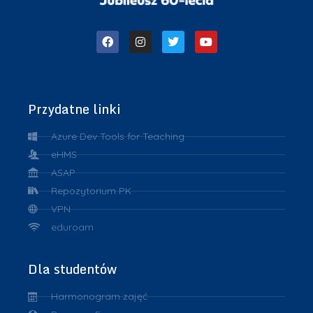
Przydatne linki
Azure Dev Tools for Teaching
eHMS
ASAP
Repozytorium PK
VPN
eduroam
Dla studentów
Harmonogram zajęć