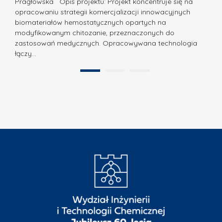
Pragłowska Opis projektu: Projekt koncentruje się na
P
N
opracowaniu strategii komercjalizacji innowacyjnych
o
biomateriałów hemostatycznych opartych na
a
l
modyfikowanym chitozanie, przeznaczonych do
t
i
zastosowań medycznych. Opracowywana technologia
u
łączy…
t
r
e
a
1
2
c
”
h
n
i
k
i