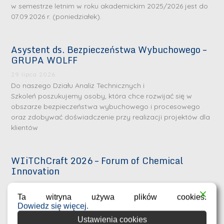
w semestrze letnim w roku akademickim 2025/2026 jest do
07.09.2026 r. (poniedziałek).
Asystent ds. Bezpieczeństwa Wybuchowego –
GRUPA WOLFF
29 lipca 2026
Do naszego Działu Analiz Technicznych i
Szkoleń poszukujemy osoby, która chce rozwijać się w
obszarze bezpieczeństwa wybuchowego i procesowego
oraz zdobywać doświadczenie przy realizacji projektów dla
klientów
WIiTChCraft 2026 – Forum of Chemical
Innovation
23 lipca 2026
Wydział Inżynierii i Technologii Chemicznej Politechniki
Ta witryna używa plików cookies.
Dowiedz się więcej.
Krakowskiej zaprasza studentów, doktorantów oraz
młodych naukowców do udziału w konferencji WIiTChCraft
Ustawienia cookies