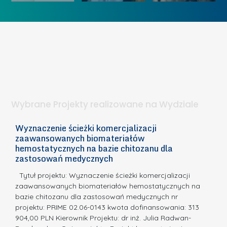
K
U
w
o
c
I
b
z
W
i
e
I
e
l
S
t
n
d
a
i
l
.
ą
a
Wybrane Projekty realizowane na Wydziale
I
c
n
h
Wyznaczenie ścieżki komercjalizacji
2
n
zaawansowanych biomateriałów
e
E
o
hemostatycznych na bazie chitozanu dla
m
c
zastosowań medycznych
w
i
a,
d
a
Tytuł projektu: Wyznaczenie ścieżki komercjalizacji
k
c
zaawansowanych biomateriałów hemostatycznych na
ó
bazie chitozanu dla zastosowań medycznych nr
j
w
projektu: PRIME 02.06-0143 kwota dofinansowania: 313
a
z
904,00 PLN Kierownik Projektu: dr inż. Julia Radwan-
.