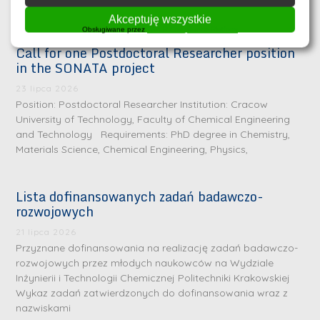
2026 – Forum of Chemical Innovation. Konferencja
Akceptuję wszystkie
Obsługiwane przez
WPLP Compliance Platform
Call for one Postdoctoral Researcher position
in the SONATA project
23 lipca 2026
Position: Postdoctoral Researcher Institution: Cracow
University of Technology, Faculty of Chemical Engineering
and Technology Requirements: PhD degree in Chemistry,
Materials Science, Chemical Engineering, Physics,
Lista dofinansowanych zadań badawczo-
rozwojowych
S
r
21 lipca 2026
e
Przyznane dofinansowania na realizację zadań badawczo-
rozwojowych przez młodych naukowców na Wydziale
b
Inżynierii i Technologii Chemicznej Politechniki Krakowskiej
r
D
Wykaz zadań zatwierdzonych do dofinansowania wraz z
n
nazwiskami
r