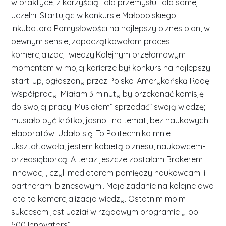
w praktyce, z korzyścią i dla przemysłu i dla samej
uczelni. Startując w konkursie Małopolskiego
Inkubatora Pomysłowości na najlepszy biznes plan, w
pewnym sensie, zapoczątkowałam proces
komercjalizacji wiedzy.Kolejnym przełomowym
momentem w mojej karierze był konkurs na najlepszy
start-up, ogłoszony przez Polsko-Amerykańską Radę
Współpracy. Miałam 3 minuty by przekonać komisję
do swojej pracy. Musiałam” sprzedać” swoją wiedzę;
musiało być krótko, jasno i na temat, bez naukowych
elaboratów. Udało się. To Politechnika mnie
ukształtowała; jestem kobietą biznesu, naukowcem-
przedsiębiorcą. A teraz jeszcze zostałam Brokerem
Innowacji, czyli mediatorem pomiędzy naukowcami i
partnerami biznesowymi. Moje zadanie na kolejne dwa
lata to komercjalizacja wiedzy. Ostatnim moim
sukcesem jest udział w rządowym programie „Top
500 Innovators”.