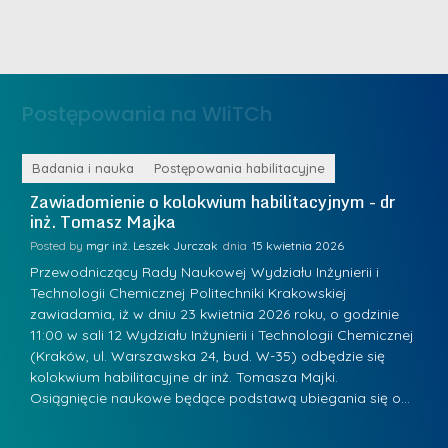
e
i
m
n
e
ż
d
.
a
Postępowania na WIiTCh
M
l
a
e
r
ne
Badania i nauka
Postępowania habilitacyjne
B
W
i
Zawiadomienie o kolokwium habilitacyjnym - dr
Z
a
inż. Tomasz Majka
i
a
r
K
Posted by
mgr inż. Leszek Jurczak
15 kwietnia 2026
Po
s
u
Przewodniczący Rady Naukowej Wydziału Inżynierii i
P
z
Technologii Chemicznej Politechniki Krakowskiej
Te
r
a
zawiadamia, iż w dniu 23 kwietnia 2026 roku, o godzinie
za
a
.
11:00 w sali 12 Wydziału Inżynierii i Technologii Chemicznej
12
w
ń
(Kraków, ul. Warszawska 24, bud. W-35) odbędzie się
(
s
w
s
kolokwium habilitacyjne dr inż. Tomasza Majki.
ko
k
Osiągnięcie naukowe będące podstawą ubiegania się o…
O
k
L
i
a
i
e