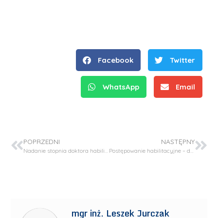
Facebook
Twitter
WhatsApp
Email
POPRZEDNI
NASTĘPNY
Nadanie stopnia doktora habilitowanego – dr inż. Marcin Banach
Postępowanie habilitacyjne – dr inż. Ewy Kicko-Walczak
mgr inż. Leszek Jurczak