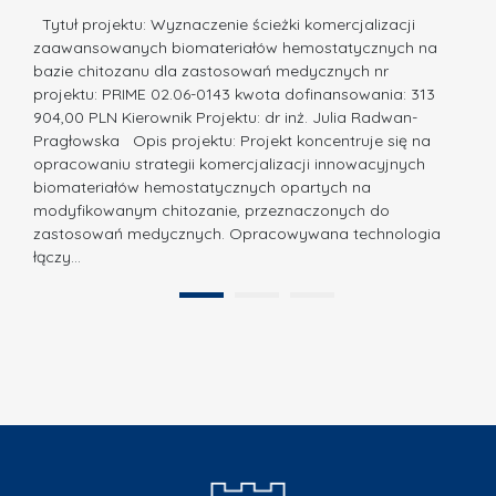
i
a,
d
a
Tytuł projektu: Wyznaczenie ścieżki komercjalizacji
k
c
zaawansowanych biomateriałów hemostatycznych na
ó
bazie chitozanu dla zastosowań medycznych nr
j
w
projektu: PRIME 02.06-0143 kwota dofinansowania: 313
a
z
904,00 PLN Kierownik Projektu: dr inż. Julia Radwan-
.
Pragłowska Opis projektu: Projekt koncentruje się na
P
N
opracowaniu strategii komercjalizacji innowacyjnych
o
biomateriałów hemostatycznych opartych na
a
l
modyfikowanym chitozanie, przeznaczonych do
t
i
zastosowań medycznych. Opracowywana technologia
u
łączy…
t
r
e
a
1
2
c
”
h
n
i
k
i