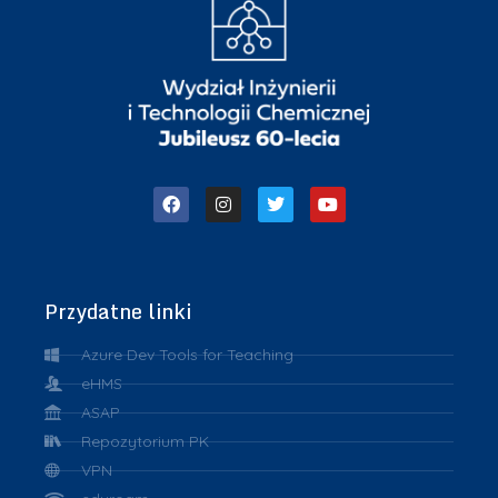
Przydatne linki
Azure Dev Tools for Teaching
eHMS
ASAP
Repozytorium PK
VPN