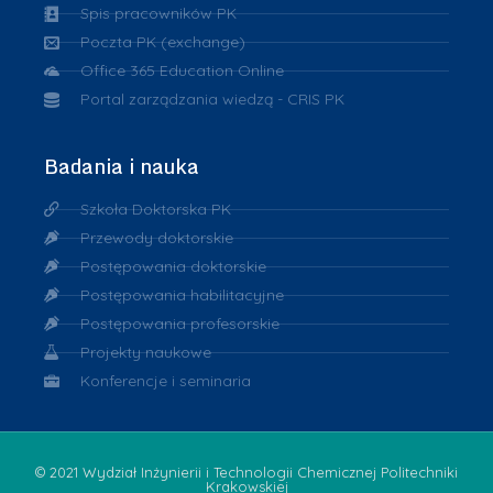
Spis pracowników PK
Poczta PK (exchange)
Office 365 Education Online
Portal zarządzania wiedzą - CRIS PK
Badania i nauka
Szkoła Doktorska PK
Przewody doktorskie
Postępowania doktorskie
Postępowania habilitacyjne
Postępowania profesorskie
Projekty naukowe
Konferencje i seminaria
© 2021 Wydział Inżynierii i Technologii Chemicznej Politechniki
Krakowskiej