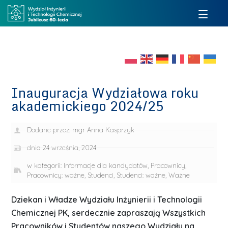
Inauguracja Wydziałowa roku
akademickiego 2024/25
Dodane przez:
mgr Anna Kasprzyk
dnia
24 września, 2024
w kategorii:
Informacje dla kandydatów
,
Pracownicy
,
Pracownicy: ważne
,
Studenci
,
Studenci: ważne
,
Ważne
Dziekan i Władze Wydziału Inżynierii i Technologii
Chemicznej PK, serdecznie zapraszają Wszystkich
Pracowników i Studentów naszego Wydziału na