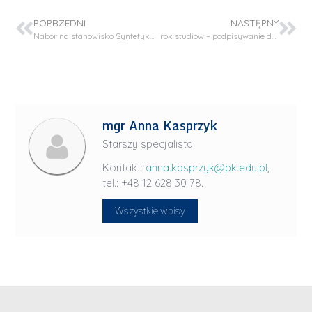
POPRZEDNI
NASTĘPNY
Nabór na stanowisko Syntetyk – Projekt FENG
I rok studiów – podpisywanie dokumentów związanych z podjęciem studiów oraz odbiór elektronicznych legitymacji studenckich
mgr Anna Kasprzyk
Starszy specjalista
Kontakt:
anna.kasprzyk@pk.edu.pl
,
tel.: +48 12 628 30 78.
Wszystkie wpisy