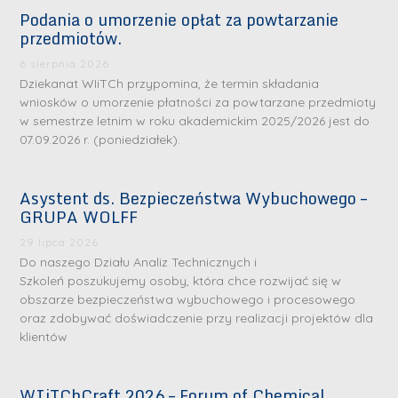
Podania o umorzenie opłat za powtarzanie
przedmiotów.
6 sierpnia 2026
Dziekanat WIiTCh przypomina, że termin składania
wniosków o umorzenie płatności za powtarzane przedmioty
w semestrze letnim w roku akademickim 2025/2026 jest do
07.09.2026 r. (poniedziałek).
Asystent ds. Bezpieczeństwa Wybuchowego –
GRUPA WOLFF
29 lipca 2026
Do naszego Działu Analiz Technicznych i
Szkoleń poszukujemy osoby, która chce rozwijać się w
obszarze bezpieczeństwa wybuchowego i procesowego
oraz zdobywać doświadczenie przy realizacji projektów dla
klientów
WIiTChCraft 2026 – Forum of Chemical