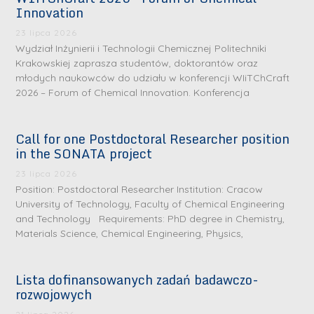
Innovation
23 lipca 2026
Wydział Inżynierii i Technologii Chemicznej Politechniki
Krakowskiej zaprasza studentów, doktorantów oraz
młodych naukowców do udziału w konferencji WIiTChCraft
2026 – Forum of Chemical Innovation. Konferencja
Call for one Postdoctoral Researcher position
in the SONATA project
23 lipca 2026
Position: Postdoctoral Researcher Institution: Cracow
University of Technology, Faculty of Chemical Engineering
and Technology Requirements: PhD degree in Chemistry,
Materials Science, Chemical Engineering, Physics,
Lista dofinansowanych zadań badawczo-
rozwojowych
S
r