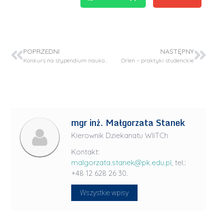
POPRZEDNI
NASTĘPNY
Konkurs na stypendium naukowe w projekcie OPUS-LAP20
Orlen – praktyki studenckie
mgr inż. Małgorzata Stanek
Kierownik Dziekanatu WIiTCh
Kontakt:
malgorzata.stanek@pk.edu.pl
, tel.:
+48 12 628 26 30.
Wszystkie wpisy