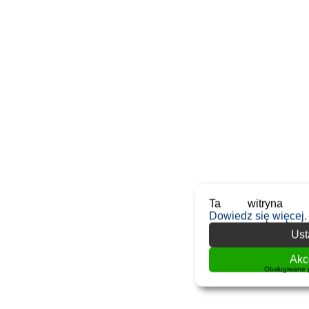
Ta witryna u
Dowiedz się więcej.
Ust
Akc
Obsługiwane 