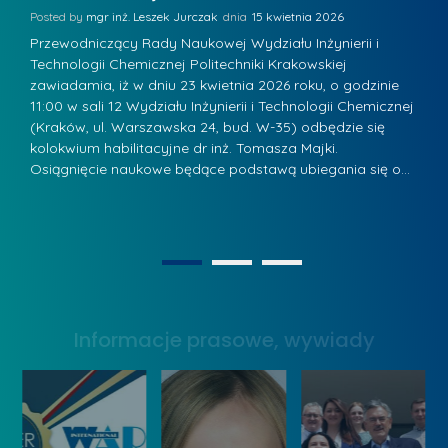
R
K
Posted by
mgr inż. Leszek Jurczak
15 kwietnia 2026
Po
a
u
Przewodniczący Rady Naukowej Wydziału Inżynierii i
P
d
Technologii Chemicznej Politechniki Krakowskiej
Te
r
w
zawiadamia, iż w dniu 23 kwietnia 2026 roku, o godzinie
za
a
.
11:00 w sali 12 Wydziału Inżynierii i Technologii Chemicznej
12
a
ń
(Kraków, ul. Warszawska 24, bud. W-35) odbędzie się
(
n
w
s
kolokwium habilitacyjne dr inż. Tomasza Majki.
ko
-
Osiągnięcie naukowe będące podstawą ubiegania się o…
O
k
L
P
a
i
r
z
d
a
n
e
g
1
2
a
r
ł
g
z
o
r
y
Informacje prasowe, wywiady
w
o
w
s
d
Z
k
ą
a
a
k
r