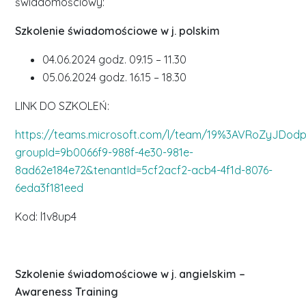
świadomościowy:
Szkolenie świadomościowe w j. polskim
04.06.2024 godz. 09.15 – 11.30
05.06.2024 godz. 16.15 – 18.30
LINK DO SZKOLEŃ:
https://teams.microsoft.com/l/team/19%3AVRoZyJDodp
groupId=9b0066f9-988f-4e30-981e-
8ad62e184e72&tenantId=5cf2acf2-acb4-4f1d-8076-
6eda3f181eed
Kod: l1v8up4
Szkolenie świadomościowe w j. angielskim –
Awareness Training