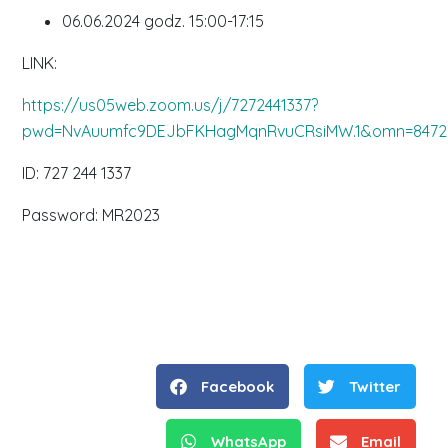
06.06.2024 godz. 15:00-17:15
LINK:
https://us05web.zoom.us/j/7272441337?
pwd=NvAuumfc9DEJbFKHagMqnRvuCRsiMW.1&omn=8472
ID: 727 244 1337
Password: MR2023
Facebook
Twitter
WhatsApp
Email