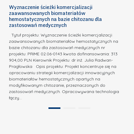
n
k
Wyznaczenie ścieżki komercjalizacji
2
n
zaawansowanych biomateriałów
u
E
o
hemostatycznych na bazie chitozanu dla
r
c
zastosowań medycznych
w
s
a,
d
a
Tytuł projektu: Wyznaczenie ścieżki komercjalizacji
u
c
zaawansowanych biomateriałów hemostatycznych na
o
bazie chitozanu dla zastosowań medycznych nr
j
N
projektu: PRIME 02.06-0143 kwota dofinansowania: 313
a
a
904,00 PLN Kierownik Projektu: dr inż. Julia Radwan-
.
Pragłowska Opis projektu: Projekt koncentruje się na
g
N
opracowaniu strategii komercjalizacji innowacyjnych
r
biomateriałów hemostatycznych opartych na
a
o
modyfikowanym chitozanie, przeznaczonych do
t
d
zastosowań medycznych. Opracowywana technologia
u
łączy…
ę
r
A
a
1
2
B
”
B