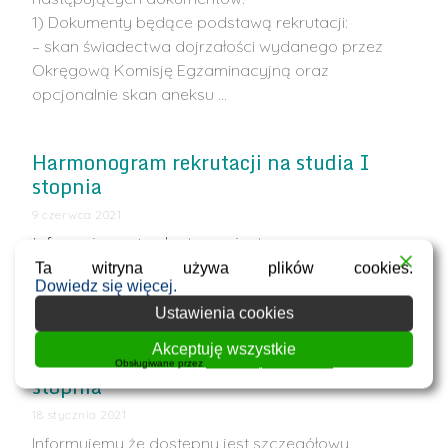
1) Dokumenty będące podstawą rekrutacji:
– skan świadectwa dojrzałości wydanego przez
Okręgową Komisję Egzaminacyjną oraz
opcjonalnie skan aneksu …
Harmonogram rekrutacji na studia I
stopnia
9 czerwca 2021
Informujemy że dostępny jest
szczegółowy
harmonogram
Ta witryna używa plików cookies.
Dowiedz się więcej.
rekrutacji
na wszystkie kierunki studiów I stopnia.
Ustawienia cookies
Akceptuję wszystkie
Harmonogram rekrutacji na studia II
Obsługiwane przez
WPLP Compliance Platform
stopnia
18 stycznia 2021
Informujemy że dostępny jest szczegółowy