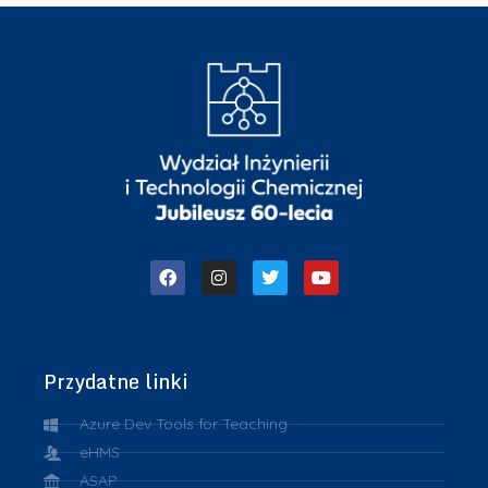
Przydatne linki
Azure Dev Tools for Teaching
eHMS
ASAP