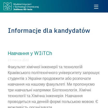
Informacje dla kandydatów
Навчання у WIiTCh
23 marca 2022
Факультет хімічної інженерії та технологій
Краківського політехнічного університету запрошує
студентів з України продовжити або розпочати
навчання на нашому факультеті. Ми пропонуємо
три навчальні напрямки: Біотехнологія, Хімічні
технології та Хімічна інженерія. Навчання
проводиться на денній формі польською мовою. Є
можливість організувати …