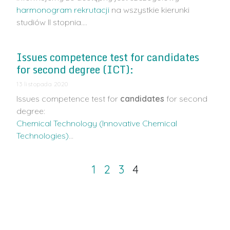
harmonogram rekrutacji
na wszystkie kierunki
studiów II stopnia.…
Issues competence test for candidates
for second degree (ICT):
13 listopada 2020
Issues competence test for
candidates
for second
degree:
Chemical Technology (Innovative Chemical
Technologies)
…
1
2
3
4