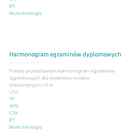
IPT
Biotechnologia
…
Harmonogram egzaminów dyplomowych
29 stycznia 2025
Poniżej przedstawiam harmonogram egzaminów
dyplomowych dla studentów studiów
stacjonarnych I i II st
LTO
TP
APIS
CTK
IPT
Biotechnologia