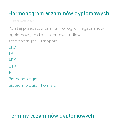
Harmonogram egzaminów dyplomowych
20 czerwca 2024
Poniżej przedstawiam harmonogram egzaminów
dyplomowych dla studentów studiów
stacjonarnych Ii II stopnia
LTO
TP
APIS
CTK
IPT
Biotechnologia
Biotechnologia II komisja
…
Terminy egzaminów dyplomowych