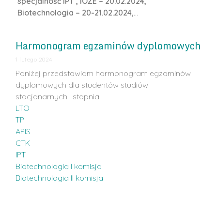
specjalność IPT , IOZE – 20.02.2024,
Biotechnologia – 20-21.02.2024,
…
Harmonogram egzaminów dyplomowych
1 lutego 2024
Poniżej przedstawiam harmonogram egzaminów
dyplomowych dla studentów studiów
stacjonarnych I stopnia
LTO
TP
APIS
CTK
IPT
Biotechnologia I komisja
Biotechnologia II komisja