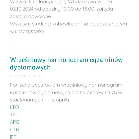
W związku z Inauguracją Wydziałową w dniu
02.10.2024 od godziny 10:00 do 13:00, zajęcia
zostają odwołane.
Wszyscy studenci zobowiązani są do uczestnictwa
w uroczystości.
…
Wrześniowy harmonogram egzaminów
dyplomowych
19 września 2024
Poniżej przedstawiam wrześniowy harmonogram
egzaminów dyplomowych dla studentów studiów
stacjonarnych I i II stopnia
LTO
TP
APIS
CTK
IPT