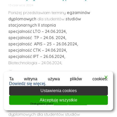
13 czerwca 2024
Poniżej przedstawiam terminy
egzaminów
dyplomowych
dla studentów
studiów
stacjonarnych II stopnia
specjalność LTO – 24.06.2024,
specjalność TP – 24.06. 2024,
specjalność APIS – 25 – 26.06.2024,
specjalność CTK – 24.06.2024,
specjalność IPT – 26.06.2024,
Biotechnologia – 24.06.2024,
…
Ta witryna używa plików cookies.
Dowiedz się więcej.
II termin egzaminów dyplomowych-
Ustawienia cookies
harmonogram
Akceptuję wszystkie
16 lutego 2024
Obsługiwane przez
WPLP Compliance Platform
Poniżej przedstawiam harmonogram egzaminów
dyplomowych dla studentów studiów