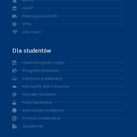
eHMS
ASAP
Repozytorium PK
VPN
eduroam
Dla studentów
Harmonogram zajęć
Program Erasmus
Centrum e-edukacji
Microsoft 365 + Poczta
Moodle na Delta
Koła Naukowe
Samorząd studencki
Pomoc materialna
Akademiki