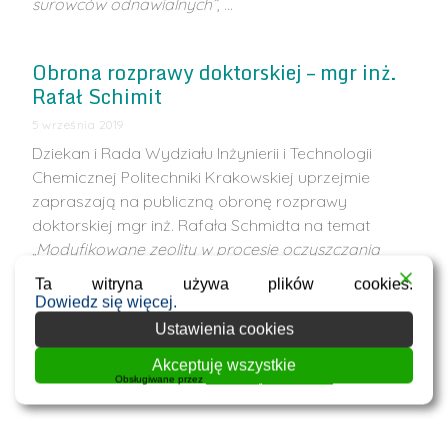
surowców odnawialnych”
, …
Obrona rozprawy doktorskiej – mgr inż.
Rafał Schimit
5 września 2019
Dziekan i Rada Wydziału Inżynierii i Technologii
Chemicznej Politechniki Krakowskiej uprzejmie
zapraszają na publiczną obronę rozprawy
doktorskiej mgr inż. Rafała Schmidta na temat
„Modyfikowane zeolity w procesie oczyszczania
wodnych roztworów”
, która odbędzie się w dniu 17
Ta witryna używa plików cookies.
września 2019 roku …
Dowiedz się więcej.
Ustawienia cookies
1
2
3
Akceptuję wszystkie
Obsługiwane przez
WPLP Compliance Platform