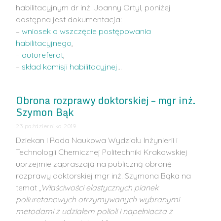
habilitacyjnym dr inż. Joanny Ortyl, poniżej
dostępna jest dokumentacja:
–
wniosek o wszczęcie postępowania
habilitacyjnego
,
–
autoreferat
,
–
skład komisji habilitacyjnej
…
Obrona rozprawy doktorskiej – mgr inż.
Szymon Bąk
23 października 2019
Dziekan i Rada Naukowa Wydziału Inżynierii i
Technologii Chemicznej Politechniki Krakowskiej
uprzejmie zapraszają na publiczną obronę
rozprawy doktorskiej mgr inż. Szymona Bąka na
temat
„Właściwości elastycznych pianek
poliuretanowych otrzymywanych wybranymi
metodami z udziałem polioli i napełniacza z