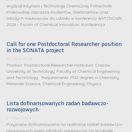
Wydział Inżynierii i Technologii Chemicznej Politechniki
Krakowskiej zaprasza studentów, doktorantów oraz
młodych naukowców do udziału w konferencji WIiTChCraft
2026 – Forum of Chemical Innovation. Konferencja
Call for one Postdoctoral Researcher position
in the SONATA project
23 lipca 2026
Position: Postdoctoral Researcher Institution: Cracow
University of Technology, Faculty of Chemical Engineering
and Technology Requirements: PhD degree in Chemistry,
Materials Science, Chemical Engineering, Physics,
Lista dofinansowanych zadań badawczo-
rozwojowych
S
r
21 lipca 2026
e
Przyznane dofinansowania na realizację zadań badawczo-
rozwojowych przez młodych naukowców na Wydziale
b