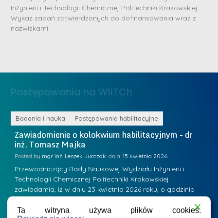
Inżynierii i Technologii Chemicznej Politechniki Krakowskiej
r
D
Wykaz zadań zatwierdzonych do dofinansowania wraz z
n
nazwiskami
r
e
i
m
n
e
ż
d
.
a
Postępowania na WIiTCh
M
l
a
e
r
ne
Badania i nauka
Postępowania habilitacyjne
B
W
i
Zawiadomienie o kolokwium habilitacyjnym - dr
Z
a
inż. Tomasz Majka
i
a
r
K
Posted by
mgr inż. Leszek Jurczak
15 kwietnia 2026
Po
s
u
Przewodniczący Rady Naukowej Wydziału Inżynierii i
P
z
Technologii Chemicznej Politechniki Krakowskiej
Te
r
a
zawiadamia, iż w dniu 23 kwietnia 2026 roku, o godzinie
za
a
.
11:00 w sali 12 Wydziału Inżynierii i Technologii Chemicznej
12
w
ń
(Kraków, ul. Warszawska 24, bud. W-35) odbędzie się
(
Ta witryna używa plików cookies.
s