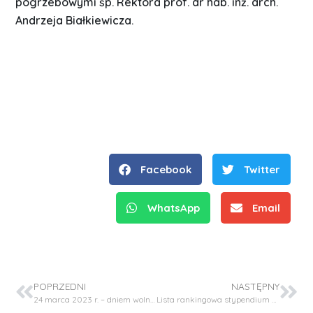
pogrzebowymi śp. Rektora prof. dr hab. inż. arch.
Andrzeja Białkiewicza.
Facebook
Twitter
WhatsApp
Email
POPRZEDNI
NASTĘPNY
24 marca 2023 r. – dniem wolnym od zajęć dydaktycznych
Lista rankingowa stypendium rektora oraz dodatkowa lista rankingowa stypendium rektora