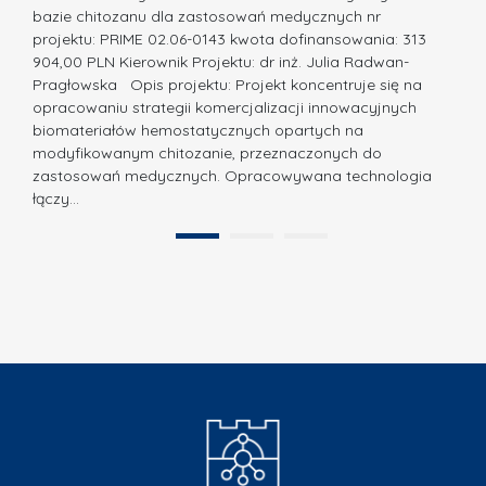
ó
bazie chitozanu dla zastosowań medycznych nr
j
w
projektu: PRIME 02.06-0143 kwota dofinansowania: 313
a
z
904,00 PLN Kierownik Projektu: dr inż. Julia Radwan-
.
Pragłowska Opis projektu: Projekt koncentruje się na
P
N
opracowaniu strategii komercjalizacji innowacyjnych
o
biomateriałów hemostatycznych opartych na
a
l
modyfikowanym chitozanie, przeznaczonych do
t
i
zastosowań medycznych. Opracowywana technologia
u
łączy…
t
r
e
a
1
2
c
”
h
n
i
k
i