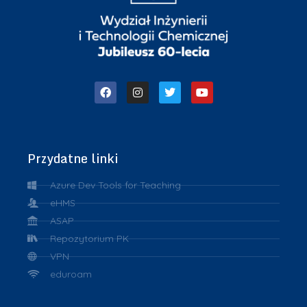
Przydatne linki
Azure Dev Tools for Teaching
eHMS
ASAP
Repozytorium PK
VPN
eduroam