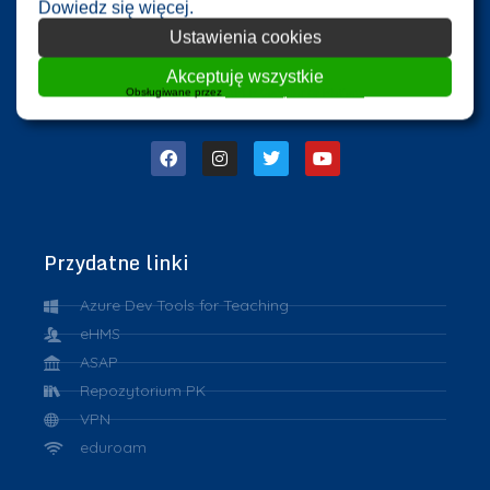
Dowiedz się więcej.
Ustawienia cookies
Akceptuję wszystkie
Obsługiwane przez
WPLP Compliance Platform
Przydatne linki
Azure Dev Tools for Teaching
eHMS
ASAP
Repozytorium PK
VPN
eduroam