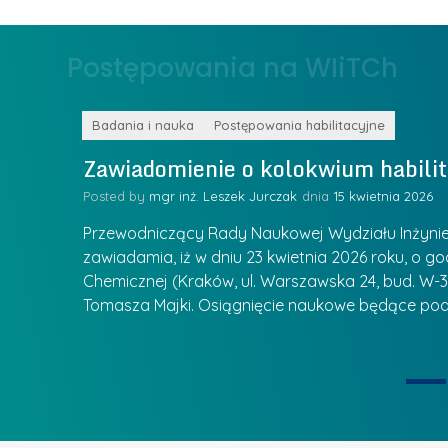
r
ł
z
o
Postępowania na WIiTCh
y
w
w
s
Z
k
Badania i nauka
Postępowania habilitacyjne
a
a
Zawiadomienie o kolokwium habilit
r
l
z
Posted by
mgr inż. Leszek Jurczak
15 kwietnia 2026
a
ą
u
Przewodniczący Rady Naukowej Wydziału Inżynierii
d
r
zawiadamia, iż w dniu 23 kwietnia 2026 roku, o godz
z
Chemicznej (Kraków, ul. Warszawska 24, bud. W-35
e
ie się
a
Tomasza Majki. Osiągnięcie naukowe będące pod
a
n
t
i
k
u
ą
U
I
c
e