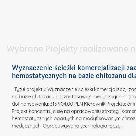
b
z
W
t
i
e
I
a
e
l
S
p
t
n
d
u
a
i
l
k
.
ą
a
o
Wybrane Projekty realizowane 
I
c
n
n
h
k
n
Wyznaczenie ścieżki komercjalizacji 
e
u
o
hemostatycznych na bazie chitozanu d
m
r
w
i
s
a
Tytuł projektu: Wyznaczenie ścieżki komercjalizacji
k
u
c
na bazie chitozanu dla zastosowań medycznych nr proj
ó
o
j
dofinansowania: 313 904,00 PLN Kierownik Projektu: dr 
w
N
Projekt koncentruje się na opracowaniu strategii kome
a
z
a
hemostatycznych opartych na modyfikowanym chitoz
.
P
g
medycznych. Opracowywana technologia łączy…
N
o
r
a