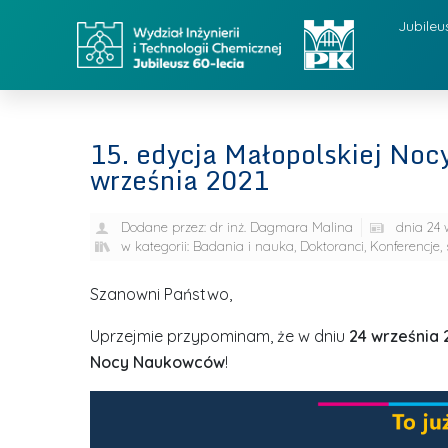
Jubileu
15. edycja Małopolskiej No
września 2021
Dodane przez:
dr inż. Dagmara Malina
dnia
24 
w kategorii:
Badania i nauka
,
Doktoranci
,
Konferencje,
Szanowni Państwo,
Uprzejmie przypominam, że w dniu
24 września 
Nocy Naukowców
!