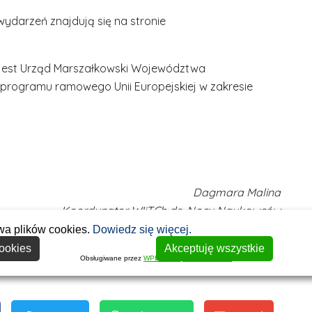
ydarzeń znajdują się na stronie
jest Urząd Marszałkowski Województwa
 programu ramowego Unii Europejskiej w zakresie
S
r
Dagmara Malina
e
Koordynator WIiTCh ds. Nocy Naukowców
b
wa plików cookies.
Dowiedz się więcej.
r
D
ookies
Akceptuję wszystkie
D
n
r
Obsługiwane przez
WPLP Compliance Platform
r
e
i
i
m
n
n