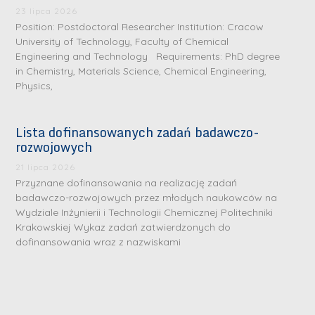
23 lipca 2026
Position: Postdoctoral Researcher Institution: Cracow
University of Technology, Faculty of Chemical
Engineering and Technology Requirements: PhD degree
in Chemistry, Materials Science, Chemical Engineering,
Physics,
Lista dofinansowanych zadań badawczo-
rozwojowych
21 lipca 2026
Przyznane dofinansowania na realizację zadań
badawczo-rozwojowych przez młodych naukowców na
Wydziale Inżynierii i Technologii Chemicznej Politechniki
Krakowskiej Wykaz zadań zatwierdzonych do
dofinansowania wraz z nazwiskami