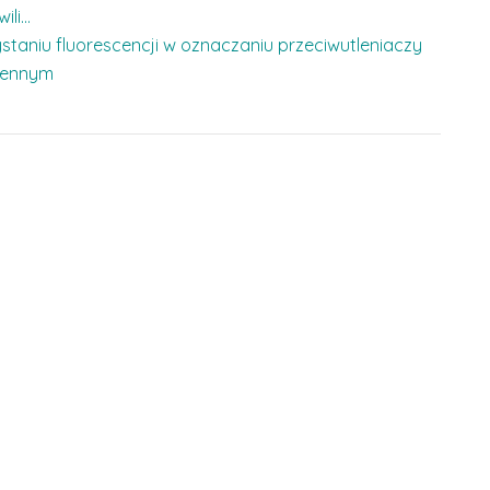
ili…
staniu fluorescencji w oznaczaniu przeciwutleniaczy
ziennym