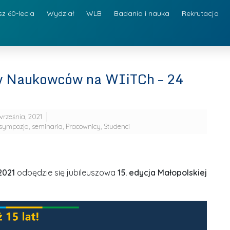
sz 60-lecia
Wydział
WLB
Badania i nauka
Rekrutacja
cy Naukowców na WIiTCh – 24
września, 2021
 sympozja, seminaria
,
Pracownicy
,
Studenci
2021
odbędzie się jubileuszowa
15. edycja Małopolskiej