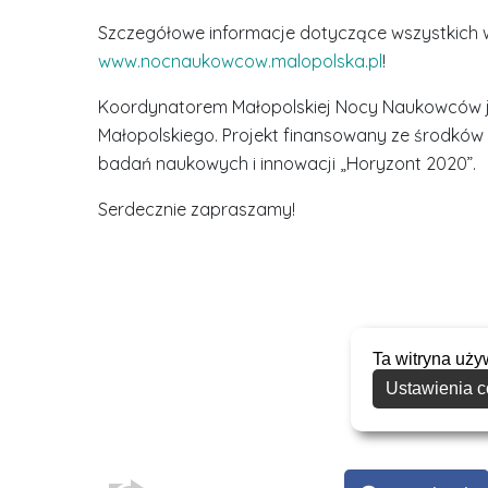
Szczegółowe informacje dotyczące wszystkich w
www.nocnaukowcow.malopolska.pl
!
Koordynatorem Małopolskiej Nocy Naukowców 
Małopolskiego. Projekt finansowany ze środków
badań naukowych i innowacji „Horyzont 2020”.
Serdecznie zapraszamy!
Ta witryna uży
D
Ustawienia c
r
i
n