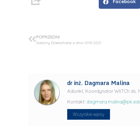
ż
Facebook
.
J
u
l
POPRZEDNI
i
Godziny Dziekańskie w dniu 01.10.2021
a
R
a
d
dr inż. Dagmara Malina
w
a
Adiunkt, Koordynator WIiTCh ds
n
Kontakt:
dagmara.malina@pk.edu
-
L
P
Wszystkie wpisy
i
r
d
a
e
g