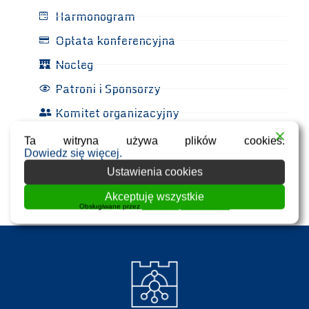
Harmonogram
Opłata konferencyjna
Nocleg
Patroni i Sponsorzy
Komitet organizacyjny
Kontakt
Ta witryna używa plików cookies.
Dowiedz się więcej.
Przetwarzanie danych osobowych
Ustawienia cookies
Akceptuję wszystkie
Obsługiwane przez
WPLP Compliance Platform