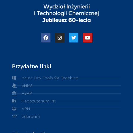
Przydatne linki
Azure Dev Tools for Teaching
eHMS
ASAP
Repozytorium PK
VPN
eduroam