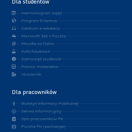
Dla studentów
Harmonogram zajęć
Program Erasmus
Centrum e-edukacji
Microsoft 365 + Poczta
Moodle na Delta
Koła Naukowe
Samorząd studencki
Pomoc materialna
Akademiki
Dla pracowników
Biuletyn Informacji Publicznej
Serwis informacyjny
Spis pracowników PK
Poczta PK (exchange)