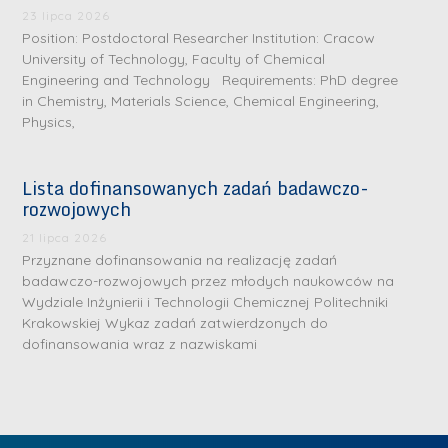
.
a
J
a
23 lipca 2026
M
Position: Postdoctoral Researcher Institution: Cracow
l
u
l
a
University of Technology, Faculty of Chemical
e
l
e
Engineering and Technology Requirements: PhD degree
r
W
i
W
in Chemistry, Materials Science, Chemical Engineering,
i
a
a
a
Physics,
a
r
R
r
K
s
a
s
Lista dofinansowanych zadań badawczo-
u
z
d
z
rozwojowych
r
a
w
a
a
21 lipca 2026
w
a
w
Przyznane dofinansowania na realizację zadań
ń
s
n
s
badawczo-rozwojowych przez młodych naukowców na
s
k
-
k
Wydziale Inżynierii i Technologii Chemicznej Politechniki
k
L
Krakowskiej Wykaz zadań zatwierdzonych do
i
P
i
a
i
dofinansowania wraz z nazwiskami
e
r
e
z
d
j
a
j
n
e
W
g
W
a
r
y
ł
y
g
z