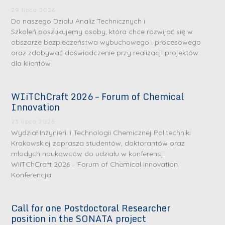
29 lipca 2026
Do naszego Działu Analiz Technicznych i
Szkoleń poszukujemy osoby, która chce rozwijać się w
obszarze bezpieczeństwa wybuchowego i procesowego
oraz zdobywać doświadczenie przy realizacji projektów
dla klientów
WIiTChCraft 2026 – Forum of Chemical
S
S
Innovation
r
r
23 lipca 2026
e
e
Wydział Inżynierii i Technologii Chemicznej Politechniki
b
b
Krakowskiej zaprasza studentów, doktorantów oraz
młodych naukowców do udziału w konferencji
r
D
r
D
WIiTChCraft 2026 – Forum of Chemical Innovation.
n
r
n
r
Konferencja
e
i
e
i
m
n
m
n
Call for one Postdoctoral Researcher
e
ż
e
ż
position in the SONATA project
d
.
d