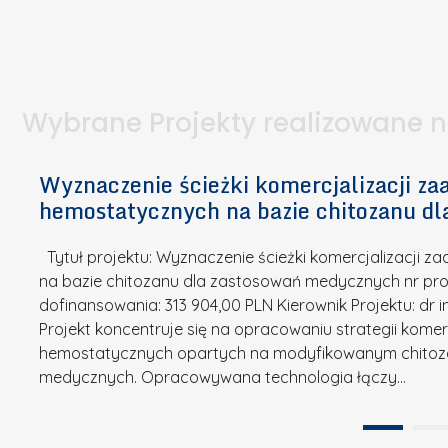
I
a
e
l
S
p
t
n
d
u
a
i
l
k
.
ą
a
o
Wybrane Projekty realizowane 
I
c
n
n
h
k
n
Wyznaczenie ścieżki komercjalizacji 
e
u
o
hemostatycznych na bazie chitozanu d
m
r
w
i
s
a
Tytuł projektu: Wyznaczenie ścieżki komercjalizacji
k
u
c
na bazie chitozanu dla zastosowań medycznych nr proj
ó
o
j
dofinansowania: 313 904,00 PLN Kierownik Projektu: dr 
w
N
Projekt koncentruje się na opracowaniu strategii kome
a
z
a
hemostatycznych opartych na modyfikowanym chitoz
.
P
g
medycznych. Opracowywana technologia łączy…
N
o
r
a
l
o
t