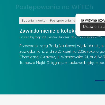
o
Postępowania na WIiTCh
y
w
w
s
Z
Ta witryna uży
k
Badania i nauka
Postępowania habilitacyjne
a
Ustawienia c
a
Zawiadomienie o kolokwium habilit
r
l
z
Posted by
mgr inż. Leszek Jurczak
15 kwietnia 2026
a
ą
u
Przewodniczący Rady Naukowej Wydziału Inżynierii
d
r
zawiadamia, iż w dniu 23 kwietnia 2026 roku, o godz
z
Chemicznej (Kraków, ul. Warszawska 24, bud. W-35
e
ie się
a
Tomasza Majki. Osiągnięcie naukowe będące pod
a
n
t
i
k
u
ą
U
I
c
e
z
t
e