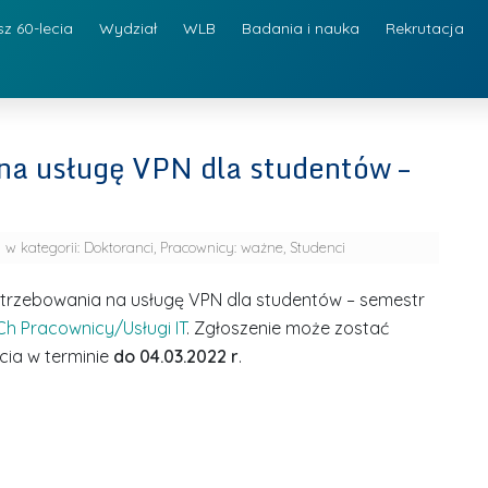
sz 60-lecia
Wydział
WLB
Badania i nauka
Rekrutacja
na usługę VPN dla studentów –
w kategorii:
Doktoranci
,
Pracownicy: ważne
,
Studenci
trzebowania na usługę VPN dla studentów – semestr
Ch Pracownicy/Usługi IT
. Zgłoszenie może zostać
cia w terminie
do 04.03.2022 r
.