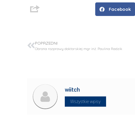
Facebook
POPRZEDNI
Obrona rozprawy doktorskiej mgr inż. Paulina Radzik
wiitch
D
r
Wszystkie wpisy
i
n
ż
.