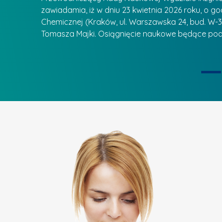
d
r
zawiadamia, iż w dniu 23 kwietnia 2026 roku, o godz
z
Chemicznej (Kraków, ul. Warszawska 24, bud. W-35
e
ie się
a
Tomasza Majki. Osiągnięcie naukowe będące pod
a
n
t
i
k
u
ą
U
I
c
e
z
t
e
a
l
p
n
u
i
k
ą
o
n
k
u