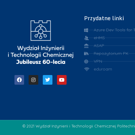
Przydatne linki
Azure Dev Tools for 
eHMS
ASAP
Repozytorium PK
VPN
eduroam
© 2021 Wydział Inżynierii i Technologii Chemicznej Politechn