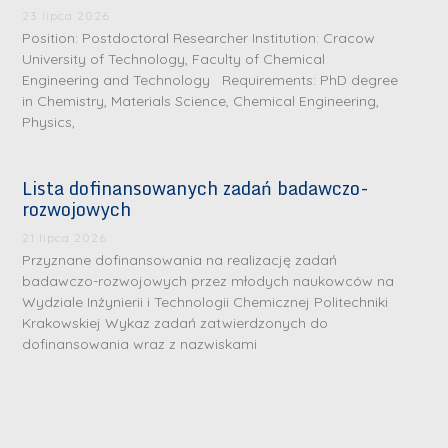
S
S
23 lipca 2026
r
r
Position: Postdoctoral Researcher Institution: Cracow
e
e
University of Technology, Faculty of Chemical
Engineering and Technology Requirements: PhD degree
b
b
in Chemistry, Materials Science, Chemical Engineering,
r
D
r
D
Physics,
n
r
n
r
e
i
e
i
Lista dofinansowanych zadań badawczo-
m
n
m
n
rozwojowych
e
ż
e
ż
d
.
d
21 lipca 2026
.
Przyznane dofinansowania na realizację zadań
a
J
a
M
badawczo-rozwojowych przez młodych naukowców na
l
u
l
Wydziale Inżynierii i Technologii Chemicznej Politechniki
a
e
l
e
Krakowskiej Wykaz zadań zatwierdzonych do
r
W
i
W
dofinansowania wraz z nazwiskami
i
a
a
a
a
r
R
r
K
s
a
s
u