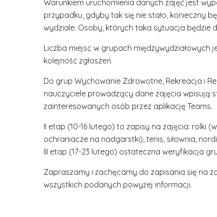
Warunkiem uruchomienia danych zajęć jest wype
przypadku, gdyby tak się nie stało, konieczny 
wydziale. Osoby, których taka sytuacja będzie
Liczba miejsc w grupach międzywydziałowych je
kolejność zgłoszeń.
Do grup Wychowanie Zdrowotne, Rekreacja i Reh
nauczyciele prowadzący dane zajęcia wpisują s
zainteresowanych osób przez aplikację Teams.
II etap (10-16 lutego) to zapisy na zajęcia: rolk
ochraniacze na nadgarstki), tenis, siłownia, nordi
III etap (17-23 lutego) ostateczna weryfikacja gr
Zapraszamy i zachęcamy do zapisania się na zaj
wszystkich podanych powyżej informacji.