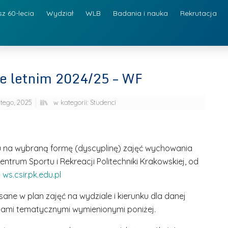
sz 60-lecia
Wydział
WLB
Badania i nauka
Rekrutacja
ze letnim 2024/25 – WF
utego, 2025
w kategorii:
Studenci
u na wybraną formę (dyscyplinę) zajęć wychowania
entrum Sportu i Rekreacji Politechniki Krakowskiej, od
ę
ws.csir.pk.edu.pl
ne w plan zajęć na wydziale i kierunku dla danej
iami tematycznymi wymienionymi poniżej.