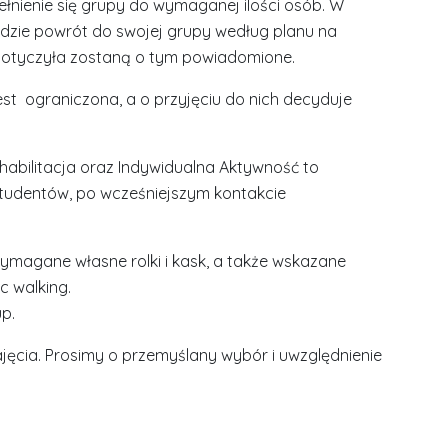
łnienie się grupy do wymaganej ilości osób. W
będzie powrót do swojej grupy według planu na
 dotyczyła zostaną o tym powiadomione.
st ograniczona, a o przyjęciu do nich decyduje
abilitacja oraz Indywidualna Aktywność to
tudentów, po wcześniejszym kontakcie
i (wymagane własne rolki i kask, a także wskazane
c walking.
up.
ęcia. Prosimy o przemyślany wybór i uwzględnienie