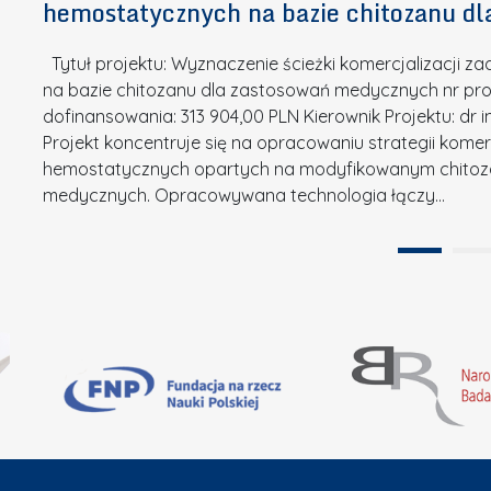
o
hemostatycznych na bazie chitozanu d
m
r
w
i
s
a
Tytuł projektu: Wyznaczenie ścieżki komercjalizacji
k
u
c
na bazie chitozanu dla zastosowań medycznych nr proj
ó
o
j
dofinansowania: 313 904,00 PLN Kierownik Projektu: dr 
w
N
Projekt koncentruje się na opracowaniu strategii kome
a
z
a
hemostatycznych opartych na modyfikowanym chitoz
.
P
g
medycznych. Opracowywana technologia łączy…
N
o
r
a
l
o
t
i
d
u
t
ę
r
e
A
a
c
B
”
h
B
n
i
k