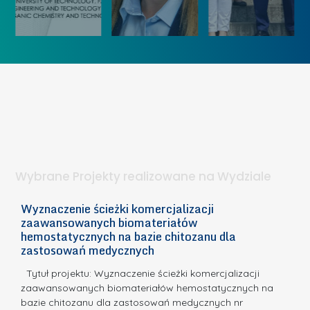
u
i
k
„
u
ó
K
U
w
o
c
I
b
z
W
i
e
I
e
l
S
t
n
d
a
i
l
.
ą
a
Wybrane Projekty realizowane na Wydziale
I
c
n
h
Wyznaczenie ścieżki komercjalizacji
2
n
zaawansowanych biomateriałów
e
E
o
hemostatycznych na bazie chitozanu dla
m
c
zastosowań medycznych
w
i
a,
d
a
Tytuł projektu: Wyznaczenie ścieżki komercjalizacji
k
c
zaawansowanych biomateriałów hemostatycznych na
ó
bazie chitozanu dla zastosowań medycznych nr
j