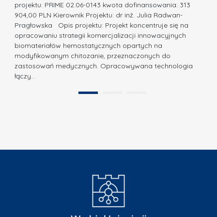
w
projektu: PRIME 02.06-0143 kwota dofinansowania: 313
a
z
904,00 PLN Kierownik Projektu: dr inż. Julia Radwan-
.
Pragłowska Opis projektu: Projekt koncentruje się na
P
N
opracowaniu strategii komercjalizacji innowacyjnych
o
biomateriałów hemostatycznych opartych na
a
l
modyfikowanym chitozanie, przeznaczonych do
t
i
zastosowań medycznych. Opracowywana technologia
u
łączy…
t
r
e
a
1
2
c
”
h
n
i
k
i