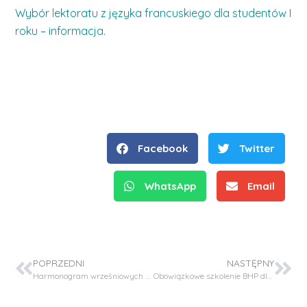
Wybór lektoratu z języka francuskiego dla studentów I
roku – informacja.
Facebook
Twitter
WhatsApp
Email
POPRZEDNI
NASTĘPNY
Harmonogram wrześniowych egzaminów dyplomowych
Obowiązkowe szkolenie BHP dla studentów I roku studiów