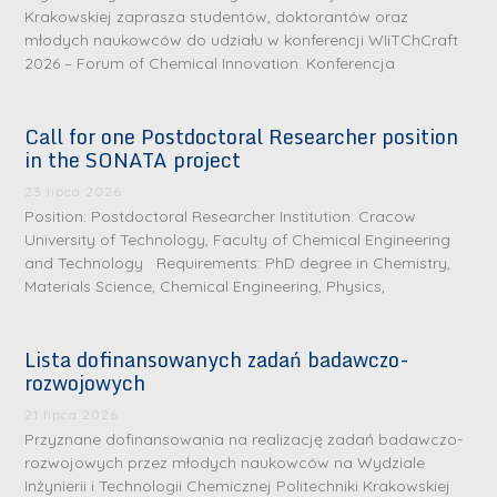
Krakowskiej zaprasza studentów, doktorantów oraz
młodych naukowców do udziału w konferencji WIiTChCraft
2026 – Forum of Chemical Innovation. Konferencja
Call for one Postdoctoral Researcher position
in the SONATA project
23 lipca 2026
Position: Postdoctoral Researcher Institution: Cracow
University of Technology, Faculty of Chemical Engineering
and Technology Requirements: PhD degree in Chemistry,
Materials Science, Chemical Engineering, Physics,
Lista dofinansowanych zadań badawczo-
rozwojowych
S
r
21 lipca 2026
e
Przyznane dofinansowania na realizację zadań badawczo-
rozwojowych przez młodych naukowców na Wydziale
b
Inżynierii i Technologii Chemicznej Politechniki Krakowskiej
r