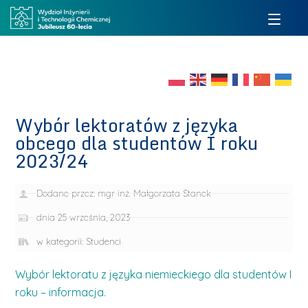
Wybór lektoratów z języka
obcego dla studentów I roku
2023/24
Dodane przez:
mgr inż. Małgorzata Stanek
dnia
25 września, 2023
w kategorii:
Studenci
Wybór lektoratu z języka niemieckiego dla studentów I
roku – informacja.