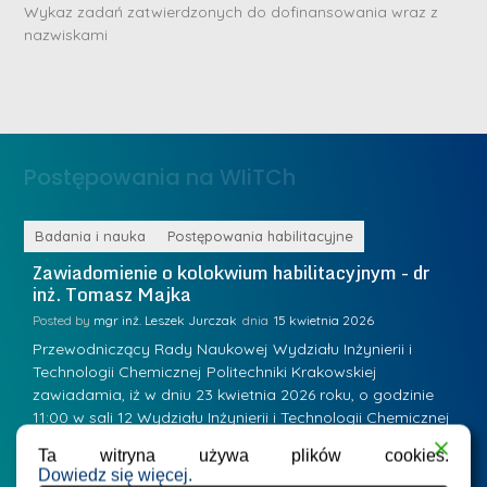
D
Wykaz zadań zatwierdzonych do dofinansowania wraz z
n
nazwiskami
r
e
i
m
n
e
ż
d
.
a
Postępowania na WIiTCh
M
l
a
e
r
ne
Badania i nauka
Postępowania habilitacyjne
B
W
i
Zawiadomienie o kolokwium habilitacyjnym - dr
Z
a
inż. Tomasz Majka
i
a
r
K
Posted by
mgr inż. Leszek Jurczak
15 kwietnia 2026
Po
s
u
Przewodniczący Rady Naukowej Wydziału Inżynierii i
P
z
Technologii Chemicznej Politechniki Krakowskiej
Te
r
a
zawiadamia, iż w dniu 23 kwietnia 2026 roku, o godzinie
za
a
.
11:00 w sali 12 Wydziału Inżynierii i Technologii Chemicznej
12
w
ń
(Kraków, ul. Warszawska 24, bud. W-35) odbędzie się
(
s
Ta witryna używa plików cookies.
w
s
kolokwium habilitacyjne dr inż. Tomasza Majki.
ko
Dowiedz się więcej.
k
Osiągnięcie naukowe będące podstawą ubiegania się o…
O