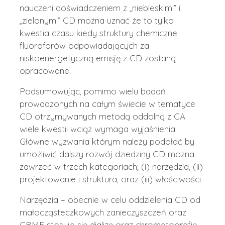
nauczeni doświadczeniem z „niebieskimi” i
„zielonymi” CD można uznać że to tylko
kwestia czasu kiedy struktury chemiczne
fluoroforów odpowiadających za
niskoenergetyczną emisję z CD zostaną
opracowane.
Podsumowując, pomimo wielu badań
prowadzonych na całym świecie w tematyce
CD otrzymywanych metodą oddolną z CA
wiele kwestii wciąż wymaga wyjaśnienia.
Główne wyzwania którym należy podołać by
umożliwić dalszy rozwój dziedziny CD można
zawrzeć w trzech kategoriach; (i) narzędzia, (ii)
projektowanie i struktura, oraz (iii) właściwości.
Narzędzia – obecnie w celu oddzielenia CD od
małocząsteczkowych zanieczyszczeń oraz
CBMF stosuje się dializę oraz chromatografię.