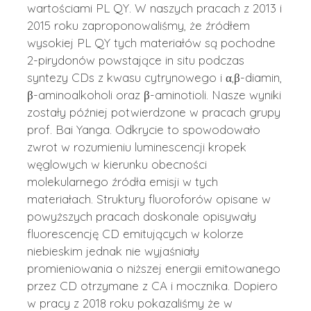
wartościami PL QY. W naszych pracach z 2013 i
2015 roku zaproponowaliśmy, że źródłem
wysokiej PL QY tych materiałów są pochodne
2-pirydonów powstające in situ podczas
syntezy CDs z kwasu cytrynowego i α,β-diamin,
β-aminoalkoholi oraz β-aminotioli. Nasze wyniki
zostały później potwierdzone w pracach grupy
prof. Bai Yanga. Odkrycie to spowodowało
zwrot w rozumieniu luminescencji kropek
węglowych w kierunku obecności
molekularnego źródła emisji w tych
materiałach. Struktury fluoroforów opisane w
powyższych pracach doskonale opisywały
fluorescencję CD emitujących w kolorze
niebieskim jednak nie wyjaśniały
promieniowania o niższej energii emitowanego
przez CD otrzymane z CA i mocznika. Dopiero
w pracy z 2018 roku pokazaliśmy że w