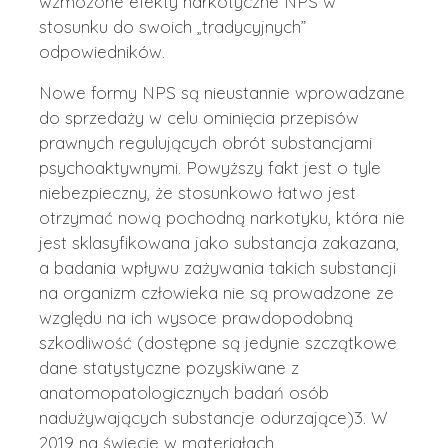
wzmożone efekty narkotyczne NPS w
stosunku do swoich „tradycyjnych”
odpowiedników.
Nowe formy NPS są nieustannie wprowadzane
do sprzedaży w celu ominięcia przepisów
prawnych regulujących obrót substancjami
psychoaktywnymi. Powyższy fakt jest o tyle
niebezpieczny, że stosunkowo łatwo jest
otrzymać nową pochodną narkotyku, która nie
jest sklasyfikowana jako substancja zakazana,
a badania wpływu zażywania takich substancji
na organizm człowieka nie są prowadzone ze
względu na ich wysoce prawdopodobną
szkodliwość (dostępne są jedynie szczątkowe
dane statystyczne pozyskiwane z
anatomopatologicznych badań osób
nadużywających substancje odurzające)3. W
2019 na świecie w materiałach