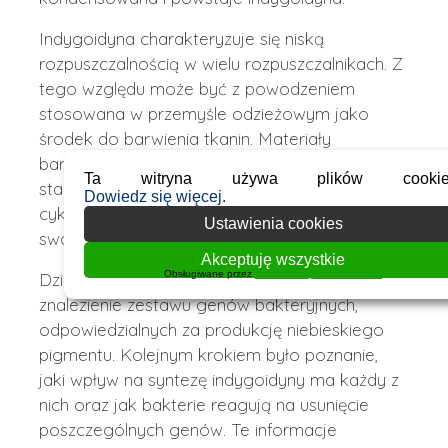
Indygoidyna charakteryzuje się niską
rozpuszczalnością w wielu rozpuszczalnikach. Z
tego względu może być z powodzeniem
stosowana w przemyśle odzieżowym jako
środek do barwienia tkanin. Materiały
barwione tym pigmentem wykazują wysoką
Ta witryna używa plików cookie
stabilność na odbarwienia po myciu. Po kilku
Dowiedz się więcej.
cyklach prania i suszenia, tkaniny zachowują
Ustawienia cookies
swój niebieski kolor.
Akceptuję wszystkie
Obsługiwane przez
WPLP Compliance Platform
Dzięki inżynierii genetycznej możliwe było
znalezienie zestawu genów bakteryjnych,
odpowiedzialnych za produkcję niebieskiego
pigmentu. Kolejnym krokiem było poznanie,
jaki wpływ na syntezę indygoidyny ma każdy z
nich oraz jak bakterie reagują na usunięcie
poszczególnych genów. Te informacje