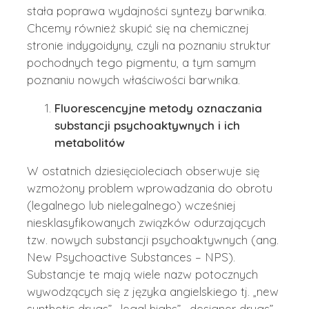
stała poprawa wydajności syntezy barwnika.
Chcemy również skupić się na chemicznej
stronie indygoidyny, czyli na poznaniu struktur
pochodnych tego pigmentu, a tym samym
poznaniu nowych właściwości barwnika.
Fluorescencyjne metody oznaczania
substancji psychoaktywnych i ich
metabolitów
W ostatnich dziesięcioleciach obserwuje się
wzmożony problem wprowadzania do obrotu
(legalnego lub nielegalnego) wcześniej
niesklasyfikowanych związków odurzających
tzw. nowych substancji psychoaktywnych (ang.
New Psychoactive Substances – NPS).
Substancje te mają wiele nazw potocznych
wywodzących się z języka angielskiego tj. „new
synthetic drugs”, „legal highs”, „designer drugs”,