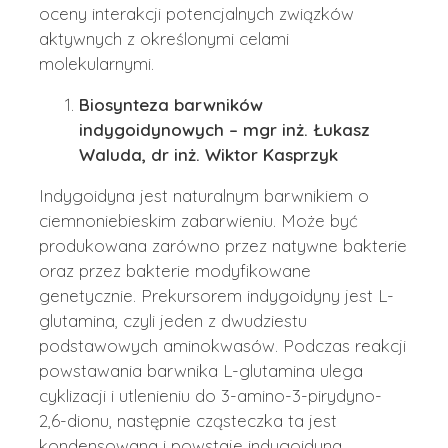
oceny interakcji potencjalnych związków
aktywnych z określonymi celami
molekularnymi.
Biosynteza barwników
indygoidynowych – mgr inż. Łukasz
Waluda, dr inż. Wiktor Kasprzyk
Indygoidyna jest naturalnym barwnikiem o
ciemnoniebieskim zabarwieniu. Może być
produkowana zarówno przez natywne bakterie
oraz przez bakterie modyfikowane
genetycznie. Prekursorem indygoidyny jest L-
glutamina, czyli jeden z dwudziestu
podstawowych aminokwasów. Podczas reakcji
powstawania barwnika L-glutamina ulega
cyklizacji i utlenieniu do 3-amino-3-pirydyno-
2,6-dionu, następnie cząsteczka ta jest
kondensowana i powstaje indygoidyna.