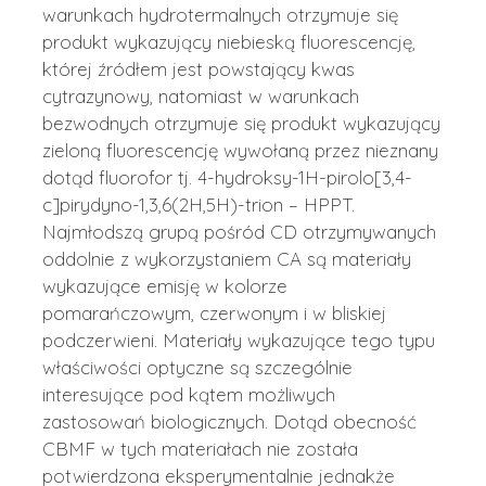
warunkach hydrotermalnych otrzymuje się
produkt wykazujący niebieską fluorescencję,
której źródłem jest powstający kwas
cytrazynowy, natomiast w warunkach
bezwodnych otrzymuje się produkt wykazujący
zieloną fluorescencję wywołaną przez nieznany
dotąd fluorofor tj. 4-hydroksy-1H-pirolo[3,4-
c]pirydyno-1,3,6(2H,5H)-trion – HPPT.
Najmłodszą grupą pośród CD otrzymywanych
oddolnie z wykorzystaniem CA są materiały
wykazujące emisję w kolorze
pomarańczowym, czerwonym i w bliskiej
podczerwieni. Materiały wykazujące tego typu
właściwości optyczne są szczególnie
interesujące pod kątem możliwych
zastosowań biologicznych. Dotąd obecność
CBMF w tych materiałach nie została
potwierdzona eksperymentalnie jednakże