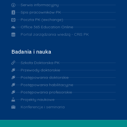
Serwis informacyjny
Spis pracowników PK
Poczta PK (exchange)
Office 365 Education Online
Portal zarządzania wiedzą - CRIS PK
Badania i nauka
Szkoła Doktorska PK
Przewody doktorskie
Postępowania doktorskie
Postępowania habilitacyjne
Postępowania profesorskie
Projekty naukowe
Konferencje i seminaria