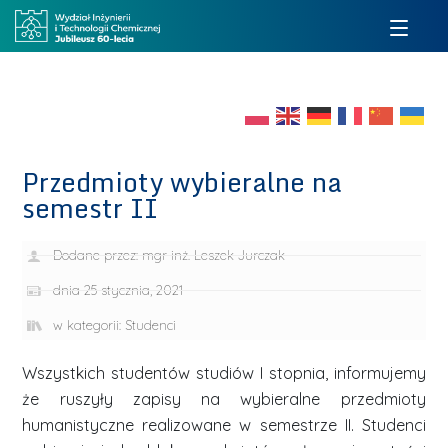
Przedmioty wybieralne na
semestr II
Dodane przez:
mgr inż. Leszek Jurczak
dnia
25 stycznia, 2021
w kategorii:
Studenci
Wszystkich studentów studiów I stopnia, informujemy
że ruszyły zapisy na wybieralne przedmioty
humanistyczne realizowane w semestrze II. Studenci