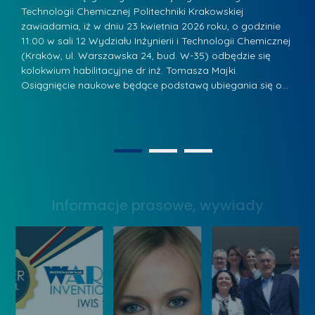
z
Technologii Chemicznej Politechniki Krakowskiej
Te
r
a
zawiadamia, iż w dniu 23 kwietnia 2026 roku, o godzinie
za
a
.
11:00 w sali 12 Wydziału Inżynierii i Technologii Chemicznej
12
w
ń
(Kraków, ul. Warszawska 24, bud. W-35) odbędzie się
(
s
w
s
kolokwium habilitacyjne dr inż. Tomasza Majki.
ko
k
Osiągnięcie naukowe będące podstawą ubiegania się o…
O
k
L
i
a
i
e
z
d
j
n
e
W
1
2
a
r
y
g
z
s
r
y
Informacje prasowe, wywiady
t
o
w
a
d
Z
w
ą
a
y
k
r
W
o
z
y
n
ą