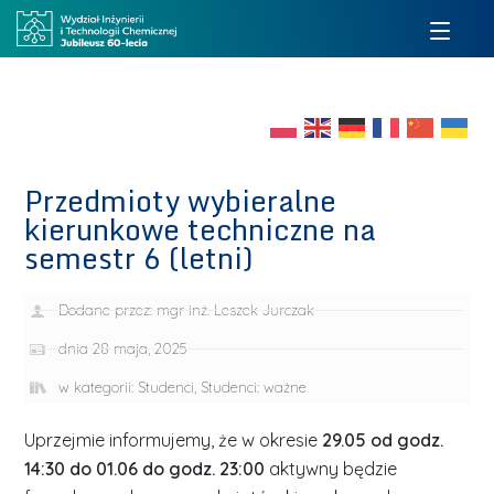
Przedmioty wybieralne
kierunkowe techniczne na
semestr 6 (letni)
Dodane przez:
mgr inż. Leszek Jurczak
dnia
28 maja, 2025
w kategorii:
Studenci
,
Studenci: ważne
Uprzejmie informujemy, że w okresie
29.05 od godz.
14:30 do 01.06 do godz. 23:00
aktywny będzie