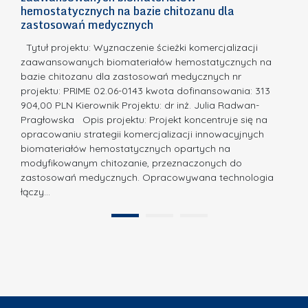
E
o
hemostatycznych na bazie chitozanu dla
m
c
zastosowań medycznych
w
i
a,
d
a
Tytuł projektu: Wyznaczenie ścieżki komercjalizacji
k
c
zaawansowanych biomateriałów hemostatycznych na
ó
bazie chitozanu dla zastosowań medycznych nr
j
w
projektu: PRIME 02.06-0143 kwota dofinansowania: 313
a
z
904,00 PLN Kierownik Projektu: dr inż. Julia Radwan-
.
Pragłowska Opis projektu: Projekt koncentruje się na
P
N
opracowaniu strategii komercjalizacji innowacyjnych
o
biomateriałów hemostatycznych opartych na
a
l
modyfikowanym chitozanie, przeznaczonych do
t
i
zastosowań medycznych. Opracowywana technologia
u
łączy…
t
r
e
a
1
2
c
”
h
n
i
k