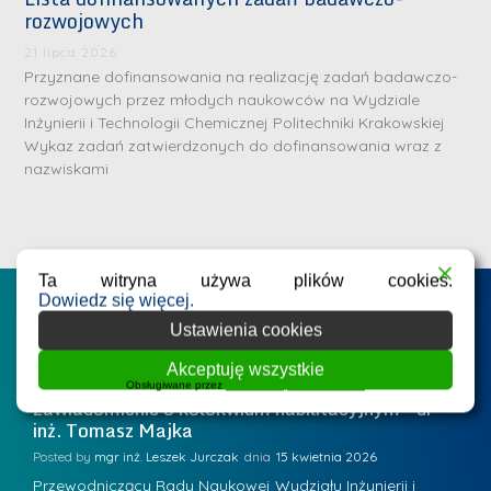
rozwojowych
S
r
21 lipca 2026
e
Przyznane dofinansowania na realizację zadań badawczo-
rozwojowych przez młodych naukowców na Wydziale
b
Inżynierii i Technologii Chemicznej Politechniki Krakowskiej
r
D
Wykaz zadań zatwierdzonych do dofinansowania wraz z
n
nazwiskami
r
e
i
m
n
e
ż
d
Ta witryna używa plików cookies.
.
Dowiedz się więcej.
a
Postępowania na WIiTCh
M
l
Ustawienia cookies
a
e
Akceptuję wszystkie
r
ne
Badania i nauka
Postępowania habilitacyjne
B
W
Obsługiwane przez
WPLP Compliance Platform
i
Zawiadomienie o kolokwium habilitacyjnym - dr
Z
a
inż. Tomasz Majka
i
a
r
K
Posted by
mgr inż. Leszek Jurczak
15 kwietnia 2026
Po
s
u
Przewodniczący Rady Naukowej Wydziału Inżynierii i
P