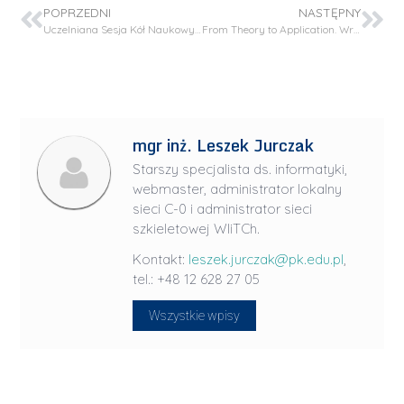
POPRZEDNI
NASTĘPNY
Uczelniana Sesja Kół Naukowych – 5 czerwca 2025
From Theory to Application. Wrocław Meetings on Computational and Experimental Sciences
mgr inż. Leszek Jurczak
Starszy specjalista ds. informatyki,
webmaster, administrator lokalny
sieci C-0 i administrator sieci
szkieletowej WIiTCh.
Kontakt:
leszek.jurczak@pk.edu.pl
,
tel.: +48 12 628 27 05
Wszystkie wpisy