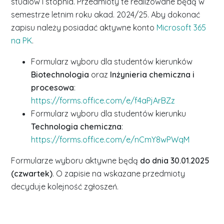
studiów I stopnia. Przedmioty te realizowane będą w
semestrze letnim roku akad. 2024/25. Aby dokonać
zapisu należy posiadać aktywne konto
Microsoft 365
na PK
.
Formularz wyboru dla studentów kierunków
Biotechnologia
oraz
Inżynieria chemiczna i
procesowa
:
https://forms.office.com/e/f4aPjArBZz
Formularz wyboru dla studentów kierunku
Technologia chemiczna
:
https://forms.office.com/e/nCmY8wPWqM
Formularze wyboru aktywne będą
do dnia 30.01.2025
(czwartek)
. O zapisie na wskazane przedmioty
decyduje kolejność zgłoszeń.