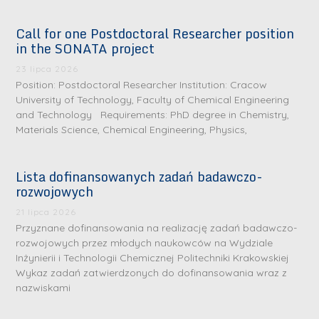
Call for one Postdoctoral Researcher position
in the SONATA project
23 lipca 2026
Position: Postdoctoral Researcher Institution: Cracow
University of Technology, Faculty of Chemical Engineering
and Technology Requirements: PhD degree in Chemistry,
Materials Science, Chemical Engineering, Physics,
Lista dofinansowanych zadań badawczo-
rozwojowych
S
r
21 lipca 2026
e
Przyznane dofinansowania na realizację zadań badawczo-
rozwojowych przez młodych naukowców na Wydziale
b
Inżynierii i Technologii Chemicznej Politechniki Krakowskiej
r
D
Wykaz zadań zatwierdzonych do dofinansowania wraz z
n
nazwiskami
r
e
i