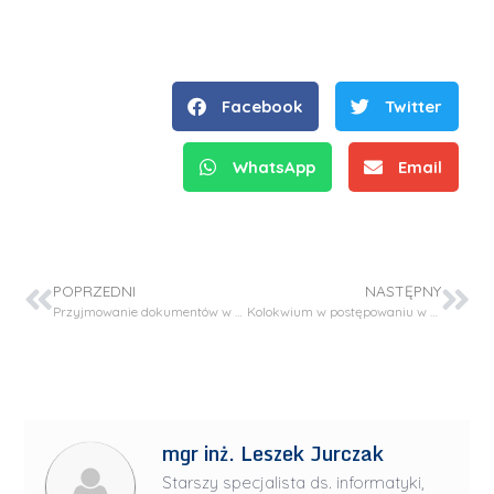
Facebook
Twitter
WhatsApp
Email
POPRZEDNI
NASTĘPNY
Przyjmowanie dokumentów w dniu 27.01.2025
Kolokwium w postępowaniu w sprawie nadania stopnia doktora habilitowanego dr inż. Anicie Zawadzkiej
mgr inż. Leszek Jurczak
Starszy specjalista ds. informatyki,