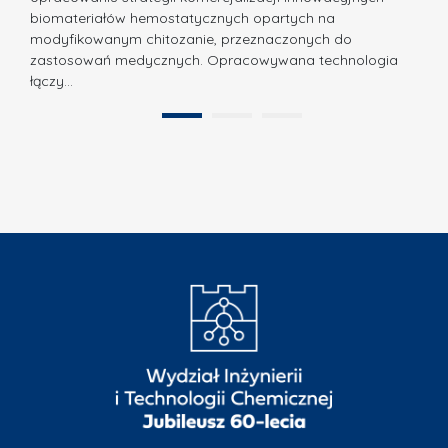
o
biomateriałów hemostatycznych opartych na
a
l
modyfikowanym chitozanie, przeznaczonych do
t
i
zastosowań medycznych. Opracowywana technologia
u
łączy…
t
r
e
a
1
2
c
”
h
n
i
k
i