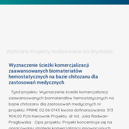
o
c
I
b
z
W
i
e
I
e
l
S
t
n
d
a
i
l
.
ą
a
Wybrane Projekty realizowane na Wydziale
I
c
n
h
Wyznaczenie ścieżki komercjalizacji
2
n
zaawansowanych biomateriałów
e
E
o
hemostatycznych na bazie chitozanu dla
m
c
zastosowań medycznych
w
i
a,
d
a
Tytuł projektu: Wyznaczenie ścieżki komercjalizacji
k
c
zaawansowanych biomateriałów hemostatycznych na
ó
bazie chitozanu dla zastosowań medycznych nr
j
w
projektu: PRIME 02.06-0143 kwota dofinansowania: 313
a
z
904,00 PLN Kierownik Projektu: dr inż. Julia Radwan-
.
Pragłowska Opis projektu: Projekt koncentruje się na
P
N
opracowaniu strategii komercjalizacji innowacyjnych