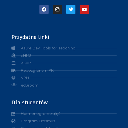
Przydatne linki
Azure Dev Tools for Teaching
eHMS
ASAP
Repozytorium PK
VPN
eduroam
Dla studentów
Harmonogram zajęć
Program Erasmus