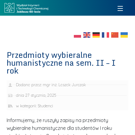
Przedmioty wybieralne
humanistyczne na sem. II – I
rok
Dodane przez:
mgr inż. Leszek Jurczak
dnia
27 stycznia, 2025
w kategorii:
Studenci
Informujemy, że ruszyły zapisy na przedmioty
wybieralne humanistyczne dla studentów I roku