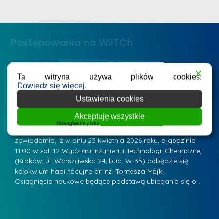
m
n
e
ż
d
.
a
Postępowania na WIiTCh
M
l
a
e
r
ne
Badania i nauka
Postępowania habilitacyjne
B
W
Ta witryna używa plików cookies.
i
Zawiadomienie o kolokwium habilitacyjnym - dr
Z
Dowiedz się więcej.
a
inż. Tomasz Majka
i
a
Ustawienia cookies
r
K
Posted by
mgr inż. Leszek Jurczak
15 kwietnia 2026
Po
s
Akceptuję wszystkie
u
Przewodniczący Rady Naukowej Wydziału Inżynierii i
P
Obsługiwane przez
WPLP Compliance Platform
z
Technologii Chemicznej Politechniki Krakowskiej
Te
r
a
zawiadamia, iż w dniu 23 kwietnia 2026 roku, o godzinie
za
a
.
11:00 w sali 12 Wydziału Inżynierii i Technologii Chemicznej
12
w
ń
(Kraków, ul. Warszawska 24, bud. W-35) odbędzie się
(
s
w
s
kolokwium habilitacyjne dr inż. Tomasza Majki.
ko
k
Osiągnięcie naukowe będące podstawą ubiegania się o…
O
k
L
i
a
i
e
z
d
j