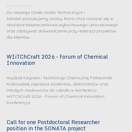
29 lipca 2026
Do naszego Działu Analiz Technicznych i
Szkoleń poszukujemy osoby, która chce rozwijać się w
obszarze bezpieczeństwa wybuchowego i procesowego
oraz zdobywać doświadczenie przy realizacji projektów
dla klientów
WIiTChCraft 2026 – Forum of Chemical
S
S
Innovation
r
r
23 lipca 2026
e
e
Wydział Inżynierii i Technologii Chemicznej Politechniki
b
b
Krakowskiej zaprasza studentów, doktorantów oraz
młodych naukowców do udziału w konferencji
r
D
r
D
WIiTChCraft 2026 – Forum of Chemical Innovation.
n
r
n
r
Konferencja
e
i
e
i
m
n
m
n
Call for one Postdoctoral Researcher
e
ż
e
ż
position in the SONATA project
d
.
d