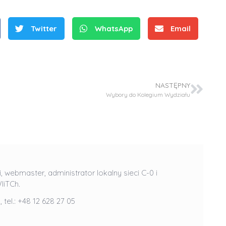
Twitter
WhatsApp
Email
NASTĘPNY
Wybory do Kolegium Wydziału
S
r
e
b
r
D
D
n
r
i, webmaster, administrator lokalny sieci C-0 i
r
e
i
IiTCh.
i
m
n
l
, tel.: +48 12 628 27 05
n
e
ż
ż
d
.