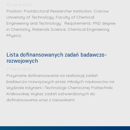
.
a
J
a
23 lipca 2026
M
Position: Postdoctoral Researcher Institution: Cracow
l
u
l
a
University of Technology, Faculty of Chemical
e
l
e
Engineering and Technology Requirements: PhD degree
r
W
i
W
in Chemistry, Materials Science, Chemical Engineering,
i
a
a
a
Physics,
a
r
R
r
K
s
a
s
Lista dofinansowanych zadań badawczo-
u
z
d
z
rozwojowych
r
a
w
a
a
21 lipca 2026
w
a
w
Przyznane dofinansowania na realizację zadań
ń
s
n
s
badawczo-rozwojowych przez młodych naukowców na
s
k
-
k
Wydziale Inżynierii i Technologii Chemicznej Politechniki
k
L
Krakowskiej Wykaz zadań zatwierdzonych do
i
P
i
a
i
dofinansowania wraz z nazwiskami
e
r
e
z
d
j
a
j
n
e
W
g
W
a
r
y
ł
y
g
z