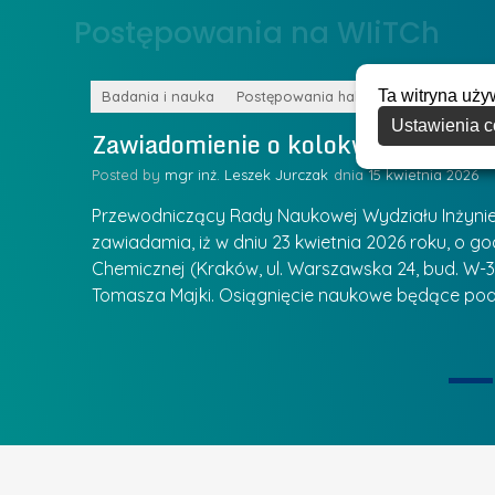
o
Postępowania na WIiTCh
y
w
w
s
Z
Ta witryna uży
k
Badania i nauka
Postępowania habilitacyjne
a
Ustawienia c
a
Zawiadomienie o kolokwium habilit
r
l
z
Posted by
mgr inż. Leszek Jurczak
15 kwietnia 2026
a
ą
u
Przewodniczący Rady Naukowej Wydziału Inżynierii
d
r
zawiadamia, iż w dniu 23 kwietnia 2026 roku, o godz
z
Chemicznej (Kraków, ul. Warszawska 24, bud. W-35
e
ie się
a
Tomasza Majki. Osiągnięcie naukowe będące pod
a
n
t
i
k
u
ą
U
I
c
e
z
t
e