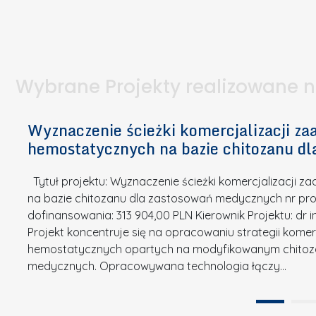
I
a
e
l
S
p
t
n
d
u
a
i
l
k
.
ą
a
o
Wybrane Projekty realizowane 
I
c
n
n
h
k
n
Wyznaczenie ścieżki komercjalizacji 
e
u
o
hemostatycznych na bazie chitozanu d
m
r
w
i
s
a
Tytuł projektu: Wyznaczenie ścieżki komercjalizacji
k
u
c
na bazie chitozanu dla zastosowań medycznych nr proj
ó
o
j
dofinansowania: 313 904,00 PLN Kierownik Projektu: dr 
w
N
Projekt koncentruje się na opracowaniu strategii kome
a
z
a
hemostatycznych opartych na modyfikowanym chitoz
.
P
g
medycznych. Opracowywana technologia łączy…
N
o
r
a
l
o
t