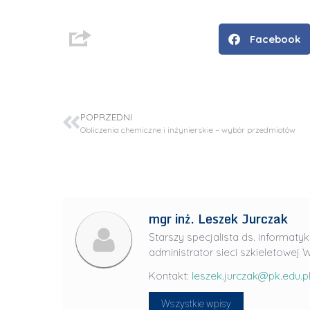
Facebook
POPRZEDNI
Obliczenia chemiczne i inżynierskie – wybór przedmiotów
D
mgr inż. Leszek Jurczak
r
Starszy specjalista ds. informatyk
i
administrator sieci szkieletowej W
n
Kontakt:
leszek.jurczak@pk.edu.p
ż
.
Wszystkie wpisy