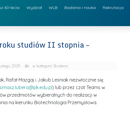
sz 60-lecia
Wydział
WLB
Badania i nauka
Rekrutacja
roku studiów II stopnia –
lutego, 2025
w kategorii:
Studenci
, Rafał Mazgaj i Jakub Leśniak niezwłocznie się
tomasz.lubera@pk.edu.pl
) lub przez czat Teams w
ów przedmiotów wybieralnych do realizacji w
opnia na kierunku Biotechnologia Przemysłowa.